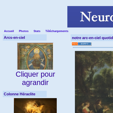
Accueil
Photos
Stats
Téléchargements
Arcs-en-ciel
notre arc-en-ciel quoti
Cliquer pour
agrandir
Colonne Héraclite