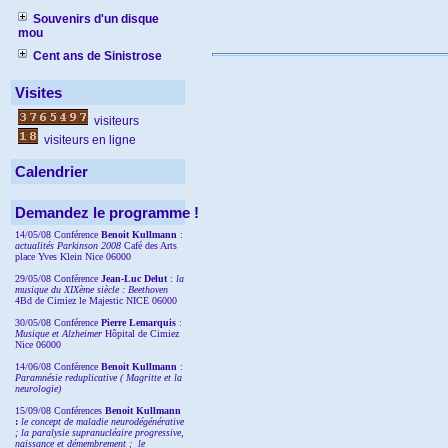
Souvenirs d'un disque
mou
Cent ans de Sinistrose
Visites
visiteurs
visiteurs en ligne
Calendrier
Demandez le programme !
14/05/08 Conférence
Benoit Kullmann
:
actualités Parkinson 2008
Café des Arts
place Yves Klein Nice 06000
29/05/08 Conférence
Jean-Luc Delut
:
la
musique du XIXème siècle : Beethoven
4Bd de Cimiez le Majestic NICE 06000
30/05/08 Conférence
Pierre Lemarquis
:
Musique et Alzheimer
Hôpital de Cimiez
Nice 06000
14/06/08 Conférence
Benoit Kullmann
:
Paramnésie reduplicative ( Magritte et la
neurologie)
15/09/08
Conférences
Benoit Kullmann
:
l
e concept de maladie neurodégénérative
; la
paralysie supranucléaire progressive,
naissance et démembrement ;
le