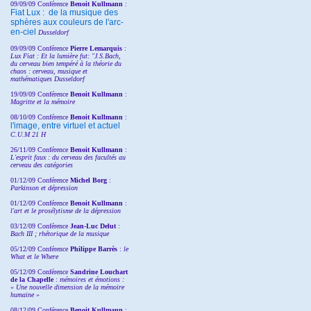
09/09/09 Conférence
Benoit Kullmann
:
Fiat Lux : de la musique des
sphères aux couleurs de l'arc-
en-ciel
Dusseldorf
09/09/09 Conférence
Pierre Lemarquis
:
Lux Fiat : Et la lumière fut: "J.S.Bach,
du cerveau bien tempéré à la théorie du
chaos : cerveau, musique et
mathématiques Dusseldorf
19/09/09 Conférence
Benoit Kullmann
:
Magritte et la mémoire
08/10/09 Conférence
Benoit Kullmann
:
l'image, entre virtuel et actuel
C.U.M 21 H
26/11/09 Conférence
Benoit Kullmann
:
L'esprit faux : du cerveau des facultés au
cerveau des catégories
01/12/09 Conférence
Michel Borg
:
Parkinson et dépression
01/12/09 Conférence
Benoit Kullmann
:
l'art et le prosélytisme de la dépression
03/12/09 Conférence
Jean-Luc Delut
:
Bach III ; rhétorique de la musique
05/12/09 Conférence
Philippe Barrès
:
le
What et le Where
05/12/09 Conférence
Sandrine
Louchart
de la Chapelle
:
mémoires et émotions :
« Une nouvelle dimension de la mémoire
humaine »
08/12/09 Conférence
Benoit Kullmann
: