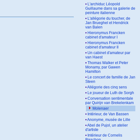
•
L'archiduc Léopold
Guillaume dans sa galerie de
peinture italienne
•
L'allégorie du toucher, de
Jan Brueghel et Hendrick
van Balen
•
Hieronymus Francken
cabinet d'amateur I
•
Hieronymus Francken
cabinet d'amateur II
•
Un cabinet d'amateur par
van Haest
•
Thomas Walker et Peter
Monamy, par Gawen
Hamilton
•
Le concert de famille de Jan
Steen
•
Allégorie des cinq sens
•
Le joueur de Luth de Sorgh
•
Conversation sentimentale
par Quirijn van Brekelenkam
Molenaer
•
Intérieur, de Van Bassen
•
Anonyme, musée de Lille
•
Abel de Pujol, un atelier
d'artiste
•
Intérieur de Cornelis
Bisschop