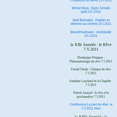
Croyances et délire
15.I.2011
Michel Borg :
Egon Schiele
(pdf) 15.I.2011
Saïd Bensakel :
Diables et
démons au cinéma
15.I.2011
Benoît Kullmann :
Incrédulité
15.I.2011
la XIIe Journée : le Rêve
7.V.2011
Dominique Pringuey :
Phénoménologie du rêve 7.5.2011
Faredj Cherik : Clinique du rêve
7.5.2011
Sandrine Louchard de la Chapelle :
7.5.2011
Patrick Amoyel : le rêve et la
psychanalyse
7.5.2011
Conférence
La part du rêve
le
7.V.2011 Nice
la XIIIe Journée : la