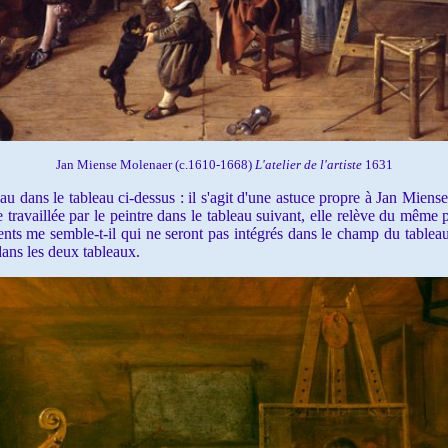
Jan Miense Molenaer (c.1610-1668)
L'atelier de l'artiste
1631
u dans le tableau ci-dessus : il s'agit d'une astuce propre à
Jan Miense
 travaillée par le peintre dans le tableau suivant, elle relève du même
nts me semble-t-il qui ne seront pas intégrés dans le champ du tablea
dans les deux tableaux.