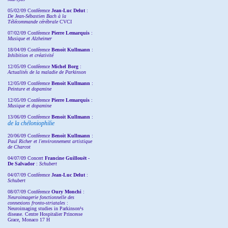
05/02/09 Conférence
Jean-Luc Delut
:
De Jean-Sébastien Bach à la
Télécommande cérébrale
CVCI
07/02/09 Conférence
Pierre Lemarquis
:
Musique et Alzheimer
18/04/09 Conférence
Benoit Kullmann
:
Inhibition et créativité
12/05/09 Conférence
Michel Borg
:
Actualités de la maladie de Parkinson
12/05/09 Conférence
Benoit Kullmann
:
Peinture et dopamine
12/05/09 Conférence
Pierre Lemarquis
:
Musique et dopamine
13/06/09 Conférence
Benoit Kullmann
:
de la chéloniophilie
20/06/09 Conférence
Benoit Kullmann
:
Paul Richer et l'environnement artistique
de Charcot
04/07/09 Concert
Francine Guillouët -
De Salvador
:
Schubert
04/07/09 Conférence
Jean-Luc Delut
:
Schubert
08/07/09 Conférence
Oury Monchi
:
Neuroimagerie fonctionnelle des
connexions fronto-striatales
:
Neuroimaging studies in Parkinson¹s
disease. Centre Hospitalier Princesse
Grace, Monaco 17 H