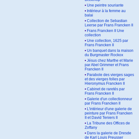
•
Une peintre souriante
•
Intérieur à la femme au
balai
•
Collection de Sebastian
Leerse par Frans Francken II
•
Frans Francken II Une
collection
•
Une collection, 1625 par
Frans Francken II
•
Un banquet dans la maison
du Burgmaster Rockox
•
Jésus chez Marthe et Marie
par Abel Grimmer et Frans
Francken II
•
Parabole des vierges sages
et des vierges folles par
Hieronymus Francken II
•
Cabinet de raretés par
Frans Francken II
•
Galerie d'un collectionneur
par Frans Francken II
•
L'intérieur d'une galerie de
peinture par Frans Francken
II et David Teniers II
•
La Tribune des Offices de
Zoffany
•
Dans la galerie de Dresde
de Karl Louis Preusser