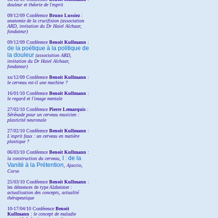
douleur et théorie de l'esprit
09/12/09 Conférence
Bruno Lussiez
:
anatomie de la crucifixion (association
ARD, invitation du Dr Haiel Alchaar,
fondateur)
09/12/09 Conférence
Benoit Kullmann
:
de la poétique à la politique de
la douleur
(
association ARD,
invitation
du Dr
Haiel Alchaar,
fondateur)
xx/12/09 Conférence
Benoit Kullmann
:
le cerveau est-il une machine ?
16/01/10 Conférence
Benoit Kullmann
:
le regard et l'image mentale
27/02/10 Conférence
P
ierre Lemarquis
:
Sérénade pour un cerveau musicien :
plasticité neuronale
27/02/10 Conférence
Benoit Kullmann
:
L'esprit faux : un cerveau en matière
plastique ?
06/03/10 Conférence
Benoit Kullmann
:
I : de la
la construction du cerveau,
Vanité à la Prétention
, Ajaccio,
Corse
25/03/10
Conférence
Benoit Kullmann
:
les démences de type Alzheimer :
actualisation des concepts, actualité
thérapeutique
10-17/04/10
Conférence
Benoit
Kullmann
:
le concept de maladie