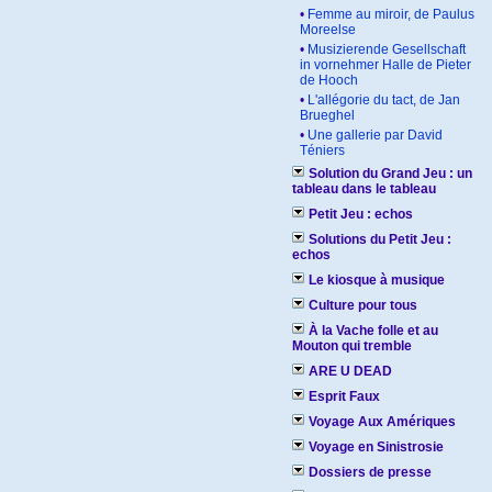
•
Femme au miroir, de Paulus
Moreelse
•
Musizierende Gesellschaft
in vornehmer Halle de Pieter
de Hooch
•
L'allégorie du tact, de Jan
Brueghel
•
Une gallerie par David
Téniers
Solution du Grand Jeu : un
tableau dans le tableau
Petit Jeu : echos
Solutions du Petit Jeu :
echos
Le kiosque à musique
Culture pour tous
À la Vache folle et au
Mouton qui tremble
ARE U DEAD
Esprit Faux
Voyage Aux Amériques
Voyage en Sinistrosie
Dossiers de presse