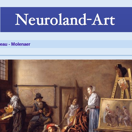
leau -
Molenaer