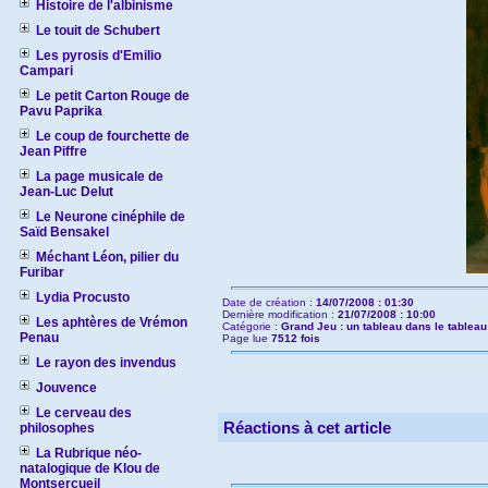
Histoire de l'albinisme
Le touit de Schubert
Les pyrosis d'Emilio
Campari
Le petit Carton Rouge de
Pavu Paprika
Le coup de fourchette de
Jean Piffre
La page musicale de
Jean-Luc Delut
Le Neurone cinéphile de
Saïd Bensakel
Méchant Léon, pilier du
Furibar
Lydia Procusto
Date de création :
14/07/2008 : 01:30
Dernière modification :
21/07/2008 : 10:00
Les aphtères de Vrémon
Catégorie :
Grand Jeu : un tableau dans le tableau
Penau
Page lue
7512 fois
Le rayon des invendus
Jouvence
Le cerveau des
Réactions à cet article
philosophes
La Rubrique néo-
natalogique de Klou de
Montsercueil