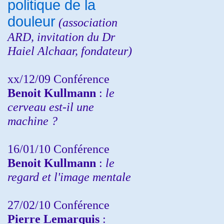
politique de la
douleur
(
association
ARD,
invitation
du Dr
Haiel Alchaar, fondateur)
xx/12/09 Conférence
Benoit Kullmann
:
le
cerveau est-il une
machine ?
16/01/10 Conférence
Benoit Kullmann
:
le
regard et l'image mentale
27/02/10 Conférence
P
ierre Lemarquis
: