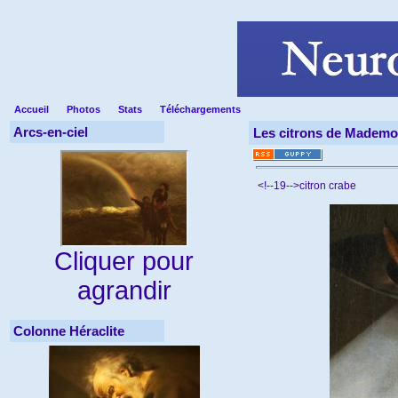
Accueil
Photos
Stats
Téléchargements
Arcs-en-ciel
Les citrons de Mademoi
<!--19-->citron crabe
Cliquer pour
agrandir
Colonne Héraclite