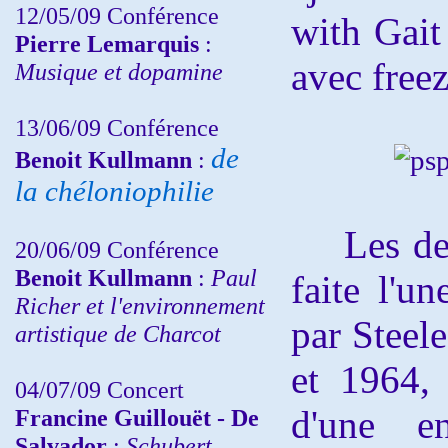
12/05/09 Conférence
with Gait
Pierre Lemarquis
:
avec freez
Musique et dopamine
13/06/09 Conférence
de
Benoit Kullmann
:
la chéloniophilie
Les deux
20/06/09 Conférence
Benoit Kullmann
:
Paul
faite l'u
Richer et l'environnement
par Steel
artistique de Charcot
et 1964, 
04/07/09 Concert
d'une en
Francine Guillouët - De
Salvador
:
Schubert