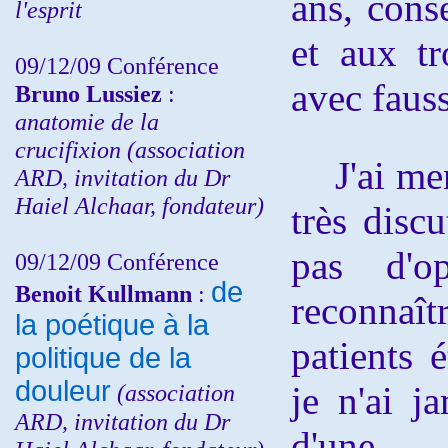
ans, cons
l'esprit
et aux tr
09/12/09 Conférence
avec fauss
Bruno Lussiez
:
anatomie de la
crucifixion (association
J'ai ment
ARD, invitation du Dr
Haiel Alchaar, fondateur)
très discu
pas d'o
09/12/09 Conférence
de
Benoit Kullmann
:
reconnaî
la poétique à la
patients 
politique de la
douleur
(
association
je n'ai j
ARD,
invitation
du Dr
d'une 