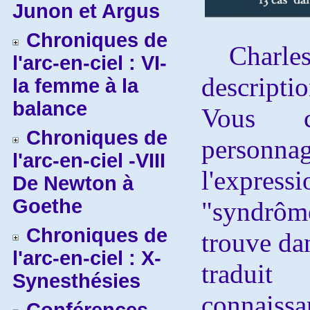
Junon et Argus
Chroniques de
Charles 
l'arc-en-ciel : VI-
descripti
la femme à la
balance
Vous c
Chroniques de
personnag
l'arc-en-ciel -VIII
l'expre
De Newton à
Goethe
"syndrô
Chroniques de
trouve dan
l'arc-en-ciel : X-
tradui
Synesthésies
connai