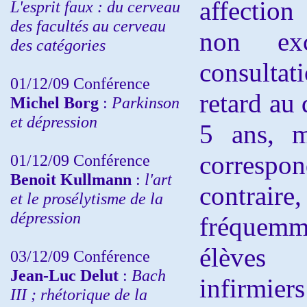
affectio
L'esprit faux : du cerveau
des facultés au cerveau
non exc
des catégories
consulta
01/12/09 Conférence
retard au 
Michel Borg
:
Parkinson
et dépression
5 ans, m
correspon
01/12/09 Conférence
Benoit Kullmann
:
l'art
contra
et le prosélytisme de la
dépression
fréquemm
élèves 
03/12/09 Conférence
Jean-Luc Delut
:
Bach
infirmie
III ; rhétorique de la