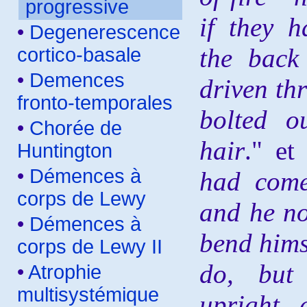
progressive
if they 
•
Degenerescence
the back
cortico-basale
•
Demences
driven thr
fronto-temporales
bolted o
•
Chorée de
hair
." et
Huntington
•
Démences à
had come
corps de Lewy
and he n
•
Démences à
bend himse
corps de Lewy II
do, but
•
Atrophie
multisystémique
upright, 