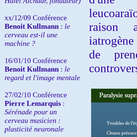
Haiel Alchaar, fondateur)
leucoara
xx/12/09 Conférence
raison 
Benoit Kullmann
:
le
cerveau est-il une
iatrogène
machine ?
de pren
16/01/10 Conférence
controver
Benoit Kullmann
:
le
regard et l'image mentale
27/02/10 Conférence
P
ierre Lemarquis
:
Sérénade pour un
cerveau musicien :
plasticité neuronale