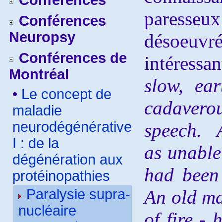
Conférences
paresse
Conférences
Neuropsy
désoeuvr
Conférences de
intéressa
Montréal
slow, ea
•
Le concept de
cadavero
maladie
neurodégénérative
speech. 
I : de la
as unable 
dégénération aux
had been 
protéinopathies
Paralysie supra-
An old m
nucléaire
of fire -