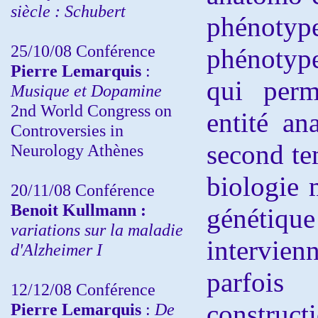
siècle : Schubert
phénoty
25/10/08 Conférence
phénotyp
Pierre Lemarquis
:
qui perm
Musique et Dopamine
2nd World Congress on
entité an
Controversies in
second te
Neurology Athènes
biologie 
20/11/08
Conférence
Benoit Kullmann :
généti
variations sur la maladie
intervi
d'Alzheimer I
parfoi
12/12/08 Conférence
construc
Pierre Lemarquis
:
De