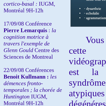
cortico-basal :
IUGM,
Montréal 9H-12h
17/09/08 Conférence
Pierre Lemarquis
:
la
cognition motrice à
Vous 
travers l'exemple de
cette c
Glenn Gould
Centre des
Sciences de Montreal
vidéograp
22/09/08
Conférences
est la 
Benoit Kullmann :
les
syndrô
démences fronto-
temporales ; la chorée de
atypiques
Huntington
IUGM,
dégénére
Montréal 9H-12h