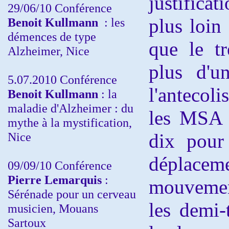
justifica
29/06/10 Conférence
plus loin 
Benoit Kullmann
: les
démences de type
que le tr
Alzheimer, Nice
plus d'u
5.07.2010 Conférence
l'antecol
Benoit Kullmann
: la
maladie d'Alzheimer : du
les MSA e
mythe à la mystification,
Nice
dix pour 
déplaceme
09/09/10 Conférence
Pierre Lemarquis
:
mouvement
Sérénade pour un cerveau
les demi-
musicien, Mouans
Sartoux