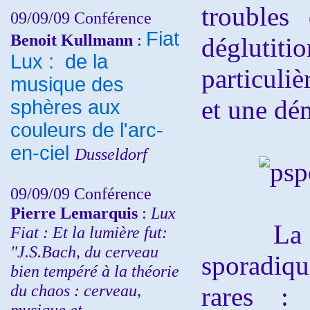
troubles
09/09/09 Conférence
Fiat
Benoit Kullmann
:
dégluti
Lux : de la
particuli
musique des
et une dé
sphères aux
couleurs de l'arc-
en-ciel
Dusseldorf
09/09/09 Conférence
Pierre Lemarquis
:
Lux
La PSP
Fiat : Et la lumière fut:
"J.S.Bach, du cerveau
sporadiqu
bien tempéré à la théorie
du chaos : cerveau,
rares :
musique et