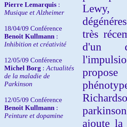
Pierre Lemarquis
:
Lewy,
Musique et Alzheimer
dégénére
18/04/09 Conférence
très réce
Benoit Kullmann
:
Inhibition et créativité
d'un d
l'impul
12/05/09 Conférence
Michel Borg
:
Actualités
propose
de la maladie de
phénotype
Parkinson
Richar
12/05/09 Conférence
Benoit Kullmann
:
parkins
Peinture et dopamine
ajoute la