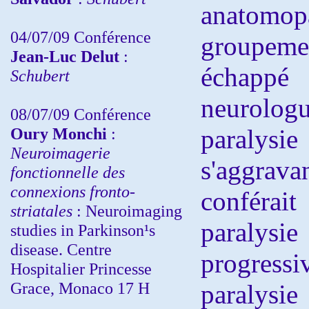
anatomop
04/07/09 Conférence
groupemen
Jean-Luc Delut
:
échappé
Schubert
neurolo
08/07/09 Conférence
Oury Monchi
:
paralys
Neuroimagerie
s'aggra
fonctionnelle des
connexions fronto-
conférai
striatales
: Neuroimaging
paraly
studies in Parkinson¹s
disease. Centre
progressi
Hospitalier Princesse
Grace, Monaco 17 H
paralys