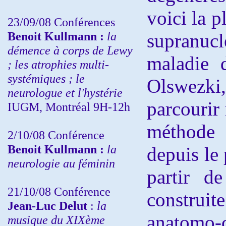
voici la p
23/09/08
Conférences
Benoit Kullmann :
la
supranuc
démence à corps de Lewy
maladie 
; les atrophies multi-
systémiques ; le
Olswezki
neurologue et l'hystérie
parcourir
IUGM, Montréal 9H-12h
méthode
2/10/08
Conférence
Benoit Kullmann :
la
depuis le
neurologie au féminin
partir de
21/10/08 Conférence
construite
Jean-Luc Delut
:
la
anatomo-
musique du XIXème