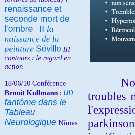
renaissance et
seconde mort de
l'ombre
II
la
naissance de la
peinture
Séville
III
contours : le regard en
action
Nous p
18/06/10
Conférence
un
Benoit Kullmann
:
troubles 
fantôme dans le
l'exp
Tableau
parkinso
Neurologique
Nîmes