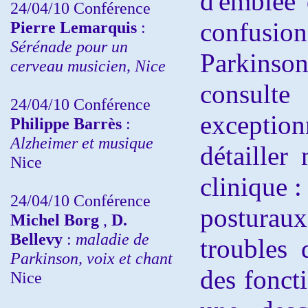
d'emblée 
24/04/10
Conférence
confusi
Pierre Lemarquis
:
Sérénade pour un
Parkinson
cerveau musicien, Nice
consult
24/04/10
Conférence
excepti
Philippe Barrès
:
Alzheimer et musique
détailler
Nice
clinique :
24/04/10
Conférence
postura
Michel Borg
,
D.
Bellevy
:
maladie de
troubles 
Parkinson, voix et chant
des fonct
Nice