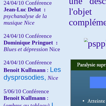
une desc
24/04/10
Conférence
Jean-Luc Delut
:
l'obje
psychanalyse de la
complémen
musique
Nice
24/04/10
Conférence
Dominique Pringuet
:
Blues et dépression
Nice
24/04/10
Conférence
Les
Benoit Kullmann
:
dysprosodies,
Nice
5/06/10
Conférence
Benoit Kullmann
:
I
(
ombres au tableau)