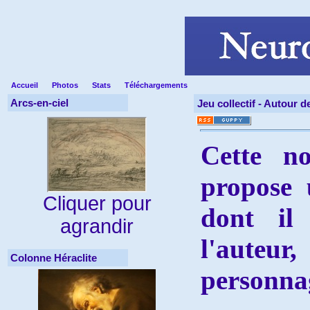
Accueil
Photos
Stats
Téléchargements
Arcs-en-ciel
Jeu collectif -
Autour d
Cette no
propose 
Cliquer pour
dont il
agrandir
l'auteu
Colonne Héraclite
personnag