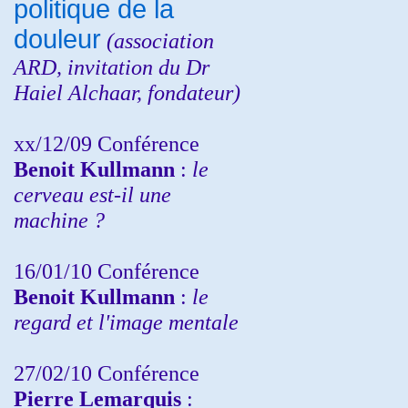
politique de la
douleur
(
association
ARD,
invitation
du Dr
Haiel Alchaar, fondateur)
xx/12/09 Conférence
Benoit Kullmann
:
le
cerveau est-il une
machine ?
16/01/10 Conférence
Benoit Kullmann
:
le
regard et l'image mentale
27/02/10 Conférence
P
ierre Lemarquis
: