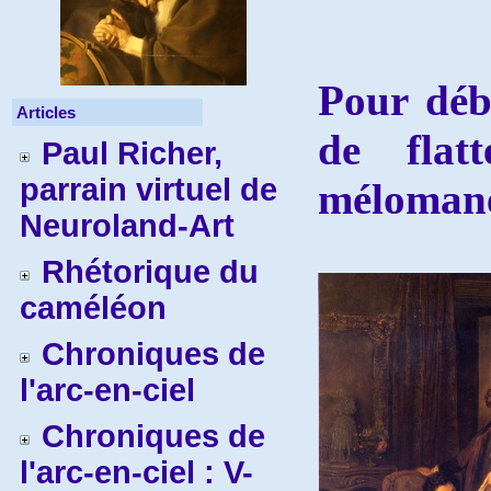
Pour déb
Articles
de flat
Paul Richer,
parrain virtuel de
mélomane
Neuroland-Art
Rhétorique du
caméléon
Chroniques de
l'arc-en-ciel
Chroniques de
l'arc-en-ciel : V-