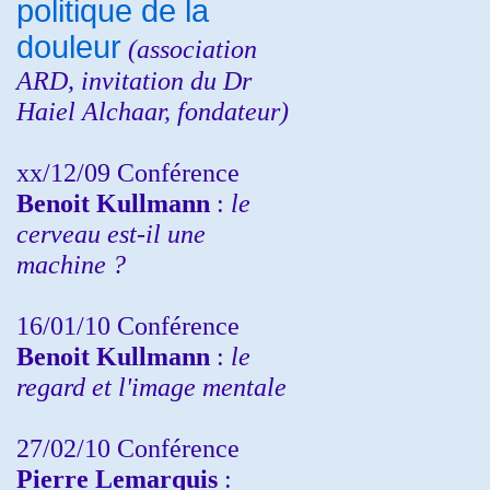
politique de la
douleur
(
association
ARD,
invitation
du Dr
Haiel Alchaar, fondateur)
xx/12/09 Conférence
Benoit Kullmann
:
le
cerveau est-il une
machine ?
16/01/10 Conférence
Benoit Kullmann
:
le
regard et l'image mentale
27/02/10 Conférence
P
ierre Lemarquis
: