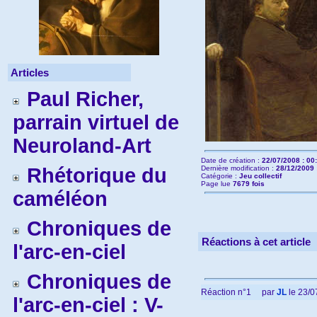
Articles
Paul Richer,
parrain virtuel de
Neuroland-Art
Date de création :
22/07/2008 : 00
Rhétorique du
Dernière modification :
28/12/2009 
Catégorie :
Jeu collectif
Page lue
7679 fois
caméléon
Chroniques de
Réactions à cet article
l'arc-en-ciel
Chroniques de
Réaction n°1
par
JL
le 23/0
l'arc-en-ciel : V-