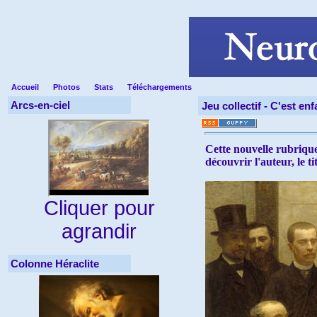
Accueil
Photos
Stats
Téléchargements
Arcs-en-ciel
Jeu collectif -
C'est enfa
Cette nouvelle rubrique
découvrir l'auteur, le t
Cliquer pour
agrandir
Colonne Héraclite