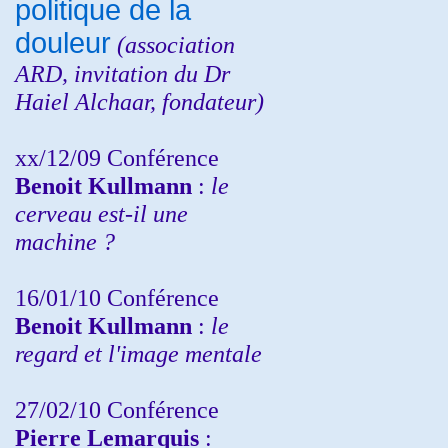
politique de la
douleur
(
association
ARD,
invitation
du Dr
Haiel Alchaar, fondateur)
xx/12/09 Conférence
Benoit Kullmann
:
le
cerveau est-il une
machine ?
16/01/10 Conférence
Benoit Kullmann
:
le
regard et l'image mentale
27/02/10 Conférence
P
ierre Lemarquis
: