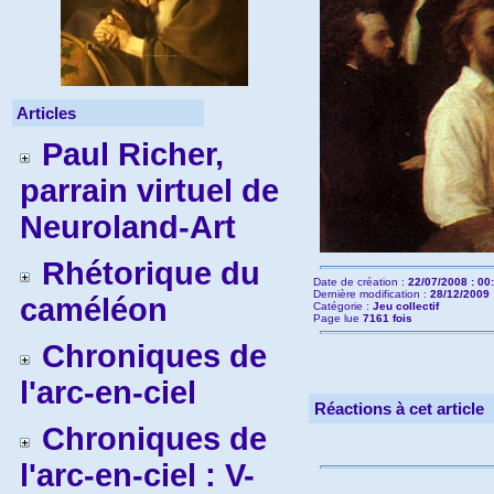
Articles
Paul Richer,
parrain virtuel de
Neuroland-Art
Rhétorique du
Date de création :
22/07/2008 : 00
Dernière modification :
28/12/2009 
caméléon
Catégorie :
Jeu collectif
Page lue
7161 fois
Chroniques de
l'arc-en-ciel
Réactions à cet article
Chroniques de
l'arc-en-ciel : V-