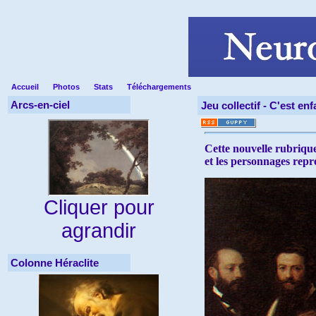
Accueil
Photos
Stats
Téléchargements
Arcs-en-ciel
Jeu collectif -
C'est enfa
Cette nouvelle rubrique
et les personnages repr
Cliquer pour
agrandir
Colonne Héraclite