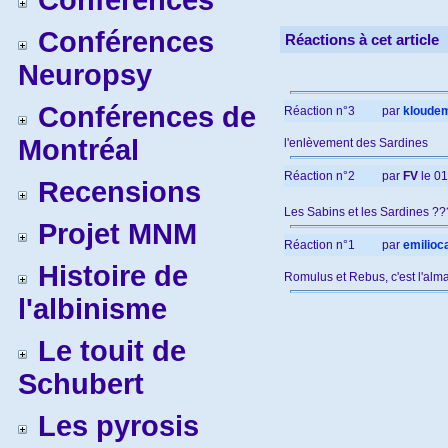
Conférences
Conférences
Réactions à cet article
Neuropsy
Conférences de
Réaction n°3
par
kloudem
Montréal
l'enlèvement des Sardines
Réaction n°2
par
FV
le 01
Recensions
Les Sabins et les Sardines 
Projet MNM
Réaction n°1
par
emilioc
Histoire de
Romulus et Rebus, c'est l'alm
l'albinisme
Le touit de
Schubert
Les pyrosis