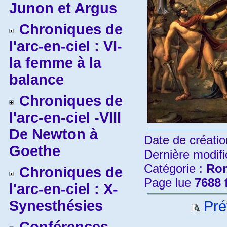
Junon et Argus
Chroniques de
l'arc-en-ciel : VI-
la femme à la
balance
Chroniques de
l'arc-en-ciel -VIII
De Newton à
Date de créatio
Goethe
Dernière modifi
Catégorie :
Rom
Chroniques de
Page lue
7688 
l'arc-en-ciel : X-
Synesthésies
Prév