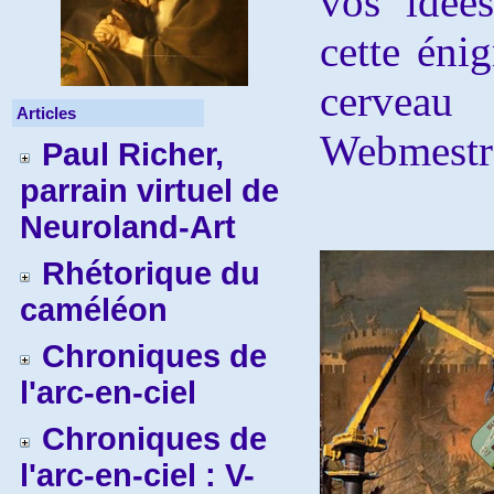
vos idée
cette éni
cerveau
Articles
Webmestr
Paul Richer,
parrain virtuel de
Neuroland-Art
Rhétorique du
caméléon
Chroniques de
l'arc-en-ciel
Chroniques de
l'arc-en-ciel : V-