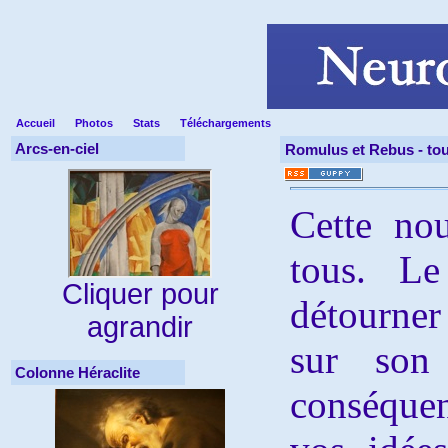
Accueil
Photos
Stats
Téléchargements
Arcs-en-ciel
Romulus et Rebus -
to
Cette nou
tous. Le
Cliquer pour
détourner
agrandir
sur son
Colonne Héraclite
conséque