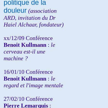
politique de la
douleur
(
association
ARD,
invitation
du Dr
Haiel Alchaar, fondateur)
xx/12/09 Conférence
Benoit Kullmann
:
le
cerveau est-il une
machine ?
16/01/10 Conférence
Benoit Kullmann
:
le
regard et l'image mentale
27/02/10 Conférence
P
ierre Lemarquis
: