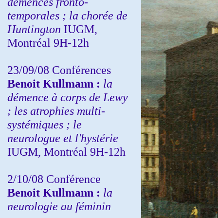
démences fronto-
temporales ; la chorée de
Huntington
IUGM,
Montréal 9H-12h
23/09/08
Conférences
Benoit Kullmann :
la
démence à corps de Lewy
; les atrophies multi-
systémiques ; le
neurologue et l'hystérie
IUGM, Montréal 9H-12h
2/10/08
Conférence
Benoit Kullmann :
la
neurologie au féminin