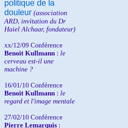
politique de la
douleur
(
association
ARD,
invitation
du Dr
Haiel Alchaar, fondateur)
xx/12/09 Conférence
Benoit Kullmann
:
le
cerveau est-il une
machine ?
16/01/10 Conférence
Benoit Kullmann
:
le
regard et l'image mentale
27/02/10 Conférence
P
ierre Lemarquis
: