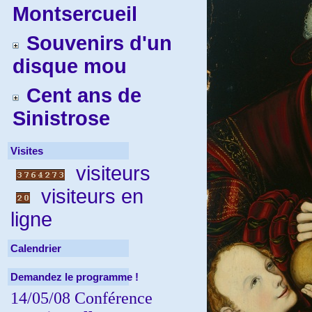
Montsercueil
Souvenirs d'un
disque mou
Cent ans de
Sinistrose
Visites
visiteurs
visiteurs en
ligne
Calendrier
Demandez le programme !
14/05/08 Conférence