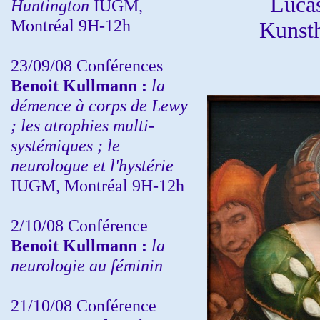
Luca
Huntington
IUGM,
Montréal 9H-12h
Kunst
23/09/08
Conférences
Benoit Kullmann :
la
démence à corps de Lewy
; les atrophies multi-
systémiques ; le
neurologue et l'hystérie
IUGM, Montréal 9H-12h
2/10/08
Conférence
Benoit Kullmann :
la
neurologie au féminin
21/10/08 Conférence