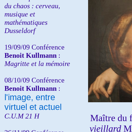
du chaos : cerveau,
musique et
mathématiques
Dusseldorf
19/09/09 Conférence
Benoit Kullmann
:
Magritte et la mémoire
08/10/09 Conférence
Benoit Kullmann
:
l'image, entre
virtuel et actuel
C.U.M 21 H
Maître du 
vieillard
Mu