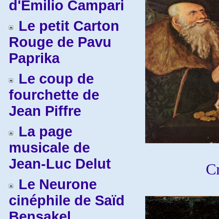
d'Emilio Campari
Le petit Carton
Rouge de Pavu
Paprika
Le coup de
fourchette de
Jean Piffre
La page
musicale de
Jean-Luc Delut
C
Le Neurone
cinéphile de Saïd
Bensakel