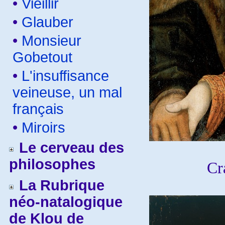
•
Vieillir
•
Glauber
•
Monsieur
Gobetout
•
L'insuffisance
veineuse, un mal
français
•
Miroirs
Le cerveau des
philosophes
Cr
La Rubrique
néo-natalogique
de Klou de