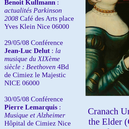
Benoit Kullmann
:
actualités Parkinson
2008
Café des Arts place
Yves Klein Nice 06000
29/05/08 Conférence
Jean-Luc Delut
:
la
musique du XIXème
siècle : Beethoven
4Bd
de Cimiez le Majestic
NICE 06000
30/05/08 Conférence
Pierre Lemarquis
:
Cranach Un
Musique et Alzheimer
the Elder 
Hôpital de Cimiez Nice