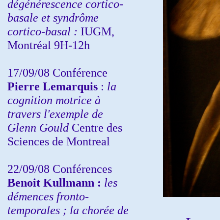
dégénérescence cortico-
basale et syndrôme
cortico-basal :
IUGM,
Montréal 9H-12h
17/09/08 Conférence
Pierre Lemarquis
:
la
cognition motrice à
travers l'exemple de
Glenn Gould
Centre des
Sciences de Montreal
22/09/08
Conférences
Benoit Kullmann :
les
démences fronto-
temporales ; la chorée de