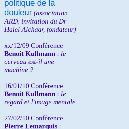
politique de la
douleur
(
association
ARD,
invitation
du Dr
Haiel Alchaar, fondateur)
xx/12/09 Conférence
Benoit Kullmann
:
le
cerveau est-il une
machine ?
16/01/10 Conférence
Benoit Kullmann
:
le
regard et l'image mentale
27/02/10 Conférence
P
ierre Lemarquis
: