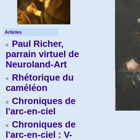
Articles
Paul Richer,
parrain virtuel de
Neuroland-Art
Rhétorique du
caméléon
Chroniques de
l'arc-en-ciel
Chroniques de
l'arc-en-ciel : V-