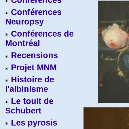
Conférences
Conférences
Neuropsy
Conférences de
Montréal
Recensions
Projet MNM
Histoire de
l'albinisme
Le touit de
Schubert
Les pyrosis