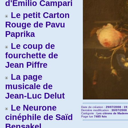
d'Emilio Campari
Le petit Carton
Rouge de Pavu
Paprika
Le coup de
fourchette de
Jean Piffre
La page
musicale de
Jean-Luc Delut
Le Neurone
Date de création :
29/07/2008 : 19
Dernière modification :
30/07/2008 
Catégorie :
Les citrons de Mademo
cinéphile de Saïd
Page lue
7485 fois
Bensakel