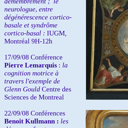
démembrement ;
le
neurologue, entre
dégénérescence cortico-
basale et syndrôme
cortico-basal :
IUGM,
Montréal 9H-12h
17/09/08 Conférence
Pierre Lemarquis
:
la
cognition motrice à
travers l'exemple de
Glenn Gould
Centre des
Sciences de Montreal
22/09/08
Conférences
Benoit Kullmann :
les