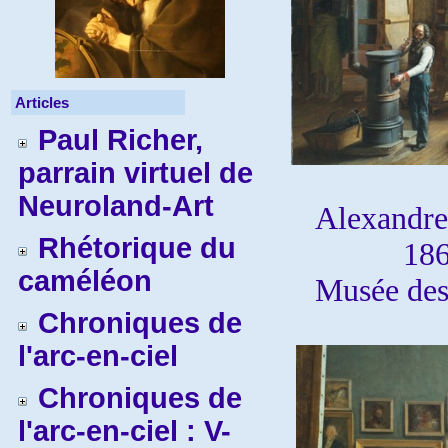
Articles
Paul Richer,
parrain virtuel de
Neuroland-Art
Alexandr
Rhétorique du
18
caméléon
Musée des
Chroniques de
l'arc-en-ciel
Chroniques de
l'arc-en-ciel : V-