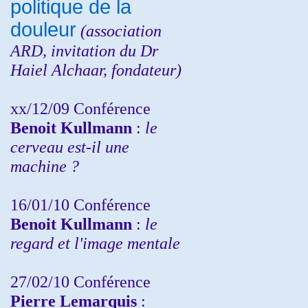
politique de la
douleur
(
association
ARD,
invitation
du Dr
Haiel Alchaar, fondateur)
xx/12/09 Conférence
Benoit Kullmann
:
le
cerveau est-il une
machine ?
16/01/10 Conférence
Benoit Kullmann
:
le
regard et l'image mentale
27/02/10 Conférence
P
ierre Lemarquis
: