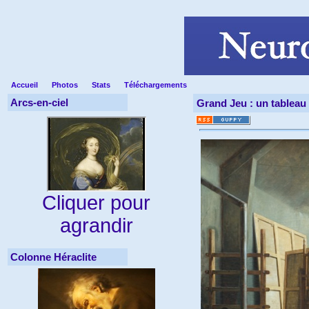
Accueil
Photos
Stats
Téléchargements
Arcs-en-ciel
Grand Jeu : un tableau 
Cliquer pour
agrandir
Colonne Héraclite