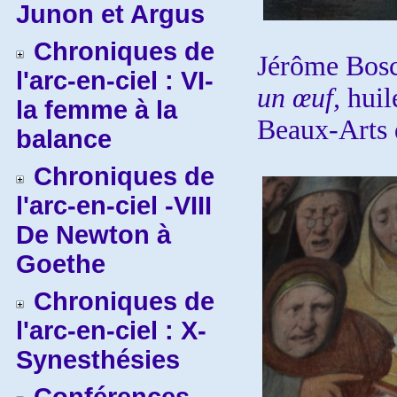
Junon et Argus
Chroniques de
Jérôme Bos
l'arc-en-ciel : VI-
un œuf,
huil
la femme à la
Beaux-Arts d
balance
Chroniques de
l'arc-en-ciel -VIII
De Newton à
Goethe
Chroniques de
l'arc-en-ciel : X-
Synesthésies