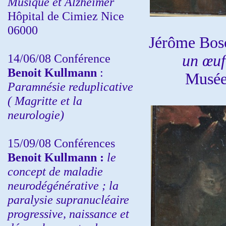
Musique et Alzheimer
Hôpital de Cimiez Nice
06000
Jérôme Bos
14/06/08 Conférence
un œuf
Benoit Kullmann
:
Musée 
Paramnésie reduplicative
( Magritte et la
neurologie)
15/09/08
Conférences
Benoit Kullmann :
l
e
concept de maladie
neurodégénérative ; la
paralysie supranucléaire
progressive, naissance et