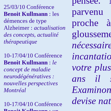
pensée. 
25/03/10
Conférence
parvenu 
Benoit Kullmann
: les
démences de type
proche à
Alzheimer :
actualisation
glousse
des concepts, actualité
thérapeutique
nécessai
incantati
10-17/04/10
Conférence
Benoit Kullmann
:
le
votre plu
concept de maladie
neurodégénératives :
ans il s
nouvelles perspectives
Examinons
Montréal
devise nat
10-17/04/10
Conférence
Benoit Kullmann
:
un