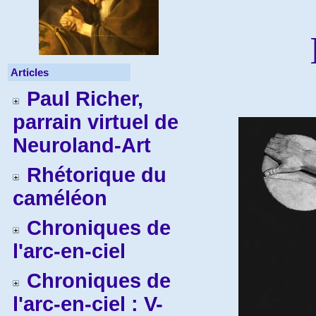
Articles
Paul Richer,
parrain virtuel de
Neuroland-Art
Rhétorique du
caméléon
Chroniques de
l'arc-en-ciel
Chroniques de
l'arc-en-ciel : V-