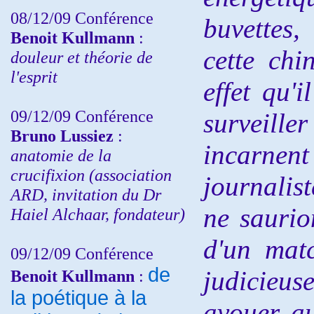
08/12/09 Conférence
buvettes
Benoit Kullmann
:
cette chi
douleur et théorie de
l'esprit
effet qu'i
09/12/09 Conférence
surveil
Bruno Lussiez
:
incarnen
anatomie de la
crucifixion (association
journalis
ARD, invitation du Dr
ne saurio
Haiel Alchaar, fondateur)
d'un matc
09/12/09 Conférence
de
judicieu
Benoit Kullmann
:
la poétique à la
avouer au