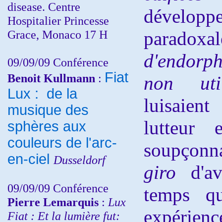
disease. Centre
développ
Hospitalier Princesse
Grace, Monaco 17 H
paradoxal
d'endorphi
09/09/09 Conférence
Fiat
Benoit Kullmann
:
non utili
Lux : de la
luisaie
musique des
lutteur 
sphères aux
couleurs de l'arc-
soupçonn
en-ciel
Dusseldorf
giro
d'a
09/09/09 Conférence
temps qu
Pierre Lemarquis
:
Lux
expérie
Fiat : Et la lumière fut: