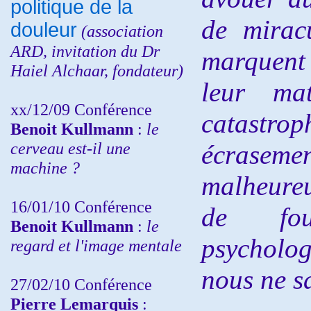
politique de la
de miracu
douleur
(
association
ARD,
invitation
du Dr
marquent
Haiel Alchaar, fondateur)
leur m
xx/12/09 Conférence
catastrop
Benoit Kullmann
:
le
cerveau est-il une
écrasem
machine ?
malheure
16/01/10 Conférence
de fou
Benoit Kullmann
:
le
psycholog
regard et l'image mentale
nous ne s
27/02/10 Conférence
P
ierre Lemarquis
: