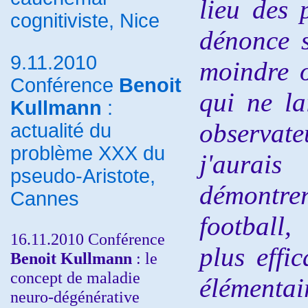
lieu des 
cognitiviste, Nice
dénonce s
9.11.2010
moindre o
Conférence
Benoit
qui ne la
Kullmann
:
observat
actualité du
problème XXX du
j'aurais
pseudo-Aristote,
démontre
Cannes
football,
16.11.2010 Conférence
plus effi
Benoit Kullmann
: le
concept de maladie
élémentai
neuro-dégénérative