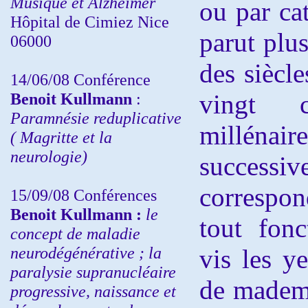
Musique et Alzheimer
ou par cat
Hôpital de Cimiez Nice
parut plu
06000
des siècle
14/06/08 Conférence
Benoit Kullmann
:
vingt 
Paramnésie reduplicative
millénair
( Magritte et la
neurologie)
succes
correspond
15/09/08
Conférences
Benoit Kullmann :
l
e
tout fonc
concept de maladie
neurodégénérative ; la
vis les y
paralysie supranucléaire
de madem
progressive, naissance et