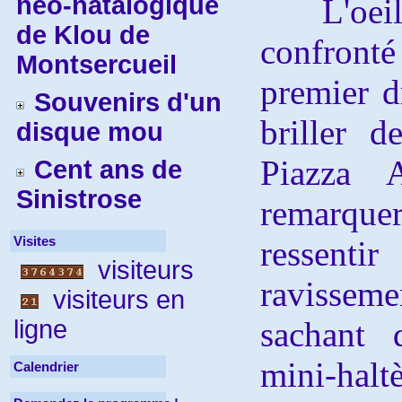
néo-natalogique
L'oeil é
de Klou de
confron
Montsercueil
premier d
Souvenirs d'un
briller 
disque mou
Piazza 
Cent ans de
Sinistrose
remarque
Visites
ressent
visiteurs
ravissem
visiteurs en
ligne
sachant 
mini-haltè
Calendrier