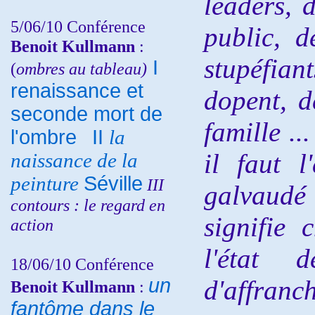
leaders, 
5/06/10
Conférence
public, d
Benoit Kullmann
:
stupéfia
I
(
ombres au tableau)
renaissance et
dopent, d
seconde mort de
famille ..
l'ombre
II
la
il faut l
naissance de la
peinture
Séville
III
galvaud
contours : le regard en
signifie
action
l'état 
18/06/10
Conférence
un
d'affranch
Benoit Kullmann
:
fantôme dans le