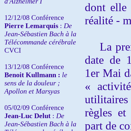
d'Alzheimer I
dont elle
12/12/08 Conférence
réalité -
m
Pierre Lemarquis
:
De
Jean-Sébastien Bach à la
Télécommande cérébrale
La premi
CVCI
date de 
13/12/08
Conférence
1er Mai d
Benoit Kullmann :
le
sens de la douleur ;
« activi
Apollon et Marsyas
utilitair
05/02/09 Conférence
règles e
Jean-Luc Delut
:
De
part de co
Jean-Sébastien Bach à la