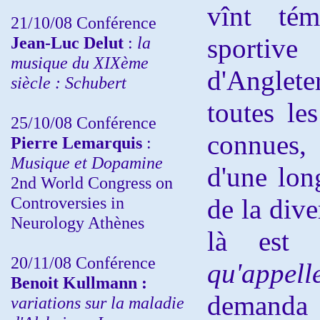
vînt tém
21/10/08 Conférence
Jean-Luc Delut
:
la
sporti
musique du XIXème
d'Anglete
siècle : Schubert
toutes le
25/10/08 Conférence
connues, 
Pierre Lemarquis
:
Musique et Dopamine
d'une long
2nd World Congress on
Controversies in
de la dive
Neurology Athènes
là est 
20/11/08
Conférence
qu'appell
Benoit Kullmann :
demanda 
variations sur la maladie