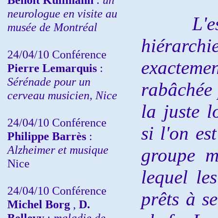
neurologue en visite au
L'espri
musée de Montréal
hiérarchi
24/04/10
Conférence
exactement
Pierre Lemarquis
:
Sérénade pour un
rabâchée 
cerveau musicien, Nice
la juste 
24/04/10
Conférence
si l'on es
Philippe Barrès
:
Alzheimer et musique
groupe m
Nice
lequel le
24/04/10
Conférence
prêts à se
Michel Borg
,
D.
Bellevy
:
maladie de