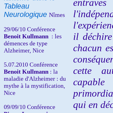
entrave
Tableau
l'indépe
Neurologique
Nîmes
l'expérien
29/06/10 Conférence
il déchir
Benoit Kullmann
: les
démences de type
chacun est
Alzheimer, Nice
conséquen
5.07.2010 Conférence
cette au
Benoit Kullmann
: la
maladie d'Alzheimer : du
capable 
mythe à la mystification,
primordia
Nice
qui en dé
09/09/10 Conférence