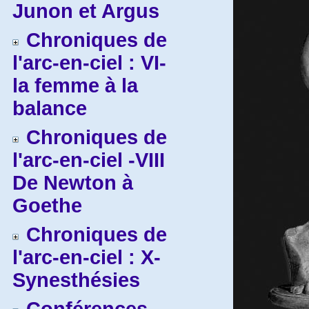
Junon et Argus
Chroniques de
l'arc-en-ciel : VI-
la femme à la
balance
Chroniques de
l'arc-en-ciel -VIII
De Newton à
Goethe
Chroniques de
l'arc-en-ciel : X-
Synesthésies