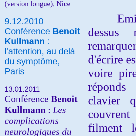
(version longue), Nice
Emilio 
9.12.2010
dessus
Conférence
Benoit
Kullmann
:
remarquer
l'attention, au delà
d'écrire e
du symptôme,
Paris
voire pir
réponds
13.01.2011
Conférence
Benoit
clavier 
Kullmann
:
Les
couvren
complications
filment 
neurologiques du