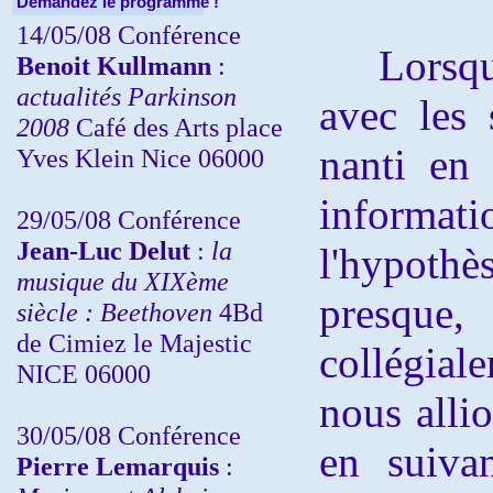
Demandez le programme !
14/05/08 Conférence
Lorsque 
Benoit Kullmann
:
actualités Parkinson
avec les 
2008
Café des Arts place
nanti en
Yves Klein Nice 06000
informati
29/05/08 Conférence
Jean-Luc Delut
:
la
l'hypothè
musique du XIXème
presque
siècle : Beethoven
4Bd
de Cimiez le Majestic
collégial
NICE 06000
nous allio
30/05/08 Conférence
en suivan
Pierre Lemarquis
: