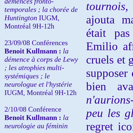
démences fronto-
tournois,
temporales ; la chorée de
ajouta
m
Huntington
IUGM,
Montréal 9H-12h
était pa
23/09/08
Conférences
Emilio af
Benoit Kullmann :
la
cruels et 
démence à corps de Lewy
; les atrophies multi-
supposer q
systémiques ; le
bien av
neurologue et l'hystérie
IUGM, Montréal 9H-12h
n'aurions
2/10/08
Conférence
peu les g
Benoit Kullmann :
la
regret ic
neurologie au féminin