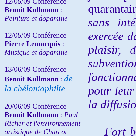
12/05/09 Conférence
quarantai
Benoit Kullmann
:
Peinture et dopamine
sans inté
exercée da
12/05/09 Conférence
Pierre Lemarquis
:
plaisir, 
Musique et dopamine
subventio
13/06/09 Conférence
fonction
de
Benoit Kullmann
:
la chéloniophilie
pour leur 
la diffusi
20/06/09 Conférence
Benoit Kullmann
:
Paul
Richer et l'environnement
Fort b
artistique de Charcot