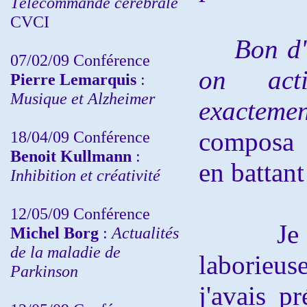
Télécommande cérébrale
CVCI
Bon d'
07/02/09 Conférence
on acti
Pierre Lemarquis
:
Musique et Alzheimer
exacteme
composa 
18/04/09 Conférence
Benoit Kullmann
:
en battant
Inhibition et créativité
12/05/09 Conférence
Je fis 
Michel Borg
:
Actualités
de la maladie de
laborieu
Parkinson
j'avais p