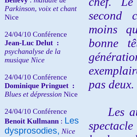
chef. Le
Parkinson, voix et chant
second c
Nice
moins qu
24/04/10
Conférence
bonne tê
Jean-Luc Delut
:
psychanalyse de la
générat
musique
Nice
exemplair
24/04/10
Conférence
pas deux.
Dominique Pringuet
:
Blues et dépression
Nice
Les athl
24/04/10
Conférence
Les
Benoit Kullmann
:
spectacle 
dysprosodies,
Nice