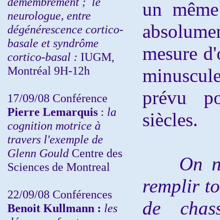
démembrement ;
le
un même 
neurologue, entre
absolume
dégénérescence cortico-
basale et syndrôme
mesure d'
cortico-basal :
IUGM,
Montréal 9H-12h
minuscule
prévu 
17/09/08 Conférence
Pierre Lemarquis
:
la
siècles.
cognition motrice à
travers l'exemple de
Glenn Gould
Centre des
On ne
Sciences de Montreal
remplir to
22/09/08
Conférences
de chas
Benoit Kullmann :
les