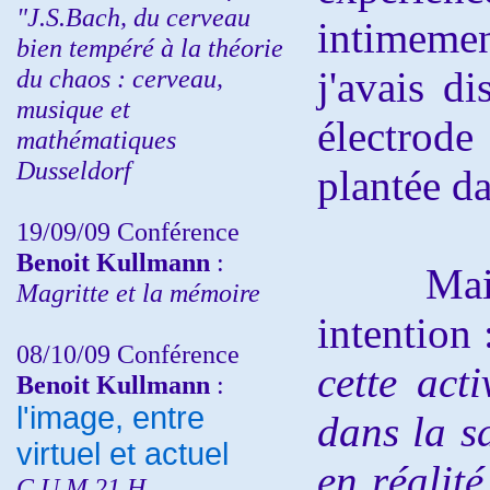
"J.S.Bach, du cerveau
intimemen
bien tempéré à la théorie
du chaos : cerveau,
j'avais d
musique et
électrode
mathématiques
Dusseldorf
plantée d
19/09/09 Conférence
Benoit Kullmann
:
Mais i
Magritte et la mémoire
intention
08/10/09 Conférence
cette act
Benoit Kullmann
:
l'image, entre
dans la sa
virtuel et actuel
en réalité
C.U.M 21 H