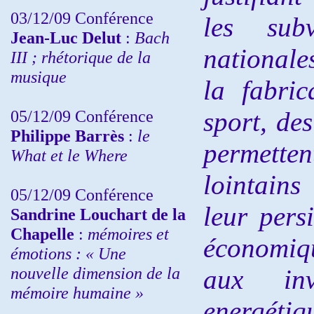
03/12/09 Conférence
les subv
Jean-Luc Delut
:
Bach
nationale
III ; rhétorique de la
musique
la fabri
05/12/09 Conférence
sport, des
Philippe Barrès
:
le
permett
What et le Where
lointain
05/12/09 Conférence
leur pers
Sandrine
Louchart de la
Chapelle
:
mémoires et
économiq
émotions : « Une
nouvelle dimension de la
aux inv
mémoire humaine »
energéti