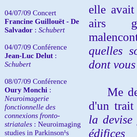
elle avai
04/07/09 Concert
airs 
Francine Guillouët - De
Salvador
:
Schubert
malencont
04/07/09 Conférence
quelles s
Jean-Luc Delut
:
dont vous 
Schubert
08/07/09 Conférence
Me devan
Oury Monchi
:
Neuroimagerie
d'un trai
fonctionnelle des
connexions fronto-
la devise
striatales
: Neuroimaging
édifices
studies in Parkinson¹s