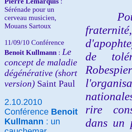
Pierre Lemarquis
:
Sérénade pour un
Pour l
cerveau musicien,
Mouans Sartoux
fraterni
d'apophte
11/09/10
Conférence
Le
Benoit Kullmann
:
de tolé
concept de maladie
Robespier
dégénérative (short
l'orga
version)
Saint Paul
national
2.10.2010
rire con
Conférence
Benoit
dans un p
Kullmann
: un
cauchemar