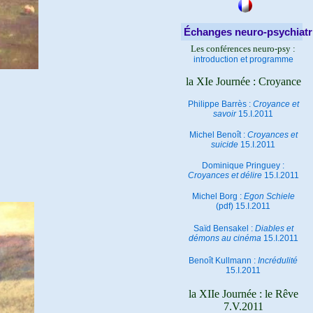
Échanges neuro-psychiatr
Les conférences neuro-psy :
introduction et programme
la XIe Journée : Croyance
Philippe Barrès :
Croyance et
savoir
15.I.2011
Michel Benoît :
Croyances et
suicide
15.I.2011
Dominique Pringuey :
Croyances et délire
15.I.2011
Michel Borg :
Egon Schiele
(pdf) 15.I.2011
Saïd Bensakel :
Diables et
démons au cinéma
15.I.2011
Benoît Kullmann :
Incrédulité
15.I.2011
la XIIe Journée : le Rêve
7.V.2011