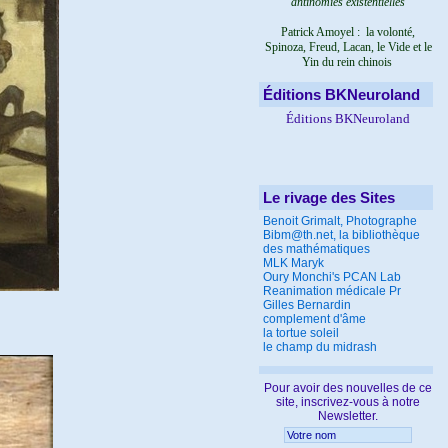
antinomies existentielles
Patrick Amoyel : la volonté,
Spinoza, Freud, Lacan, le Vide et le
Yin du rein chinois
Éditions BKNeuroland
Éditions BKNeuroland
Le rivage des Sites
Benoit Grimalt, Photographe
Bibm@th.net, la bibliothèque
des mathématiques
MLK Maryk
Oury Monchi's PCAN Lab
Reanimation médicale Pr
Gilles Bernardin
complement d'âme
la tortue soleil
le champ du midrash
Pour avoir des nouvelles de ce
site, inscrivez-vous à notre
Newsletter.