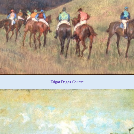
Edgar Degas
Course