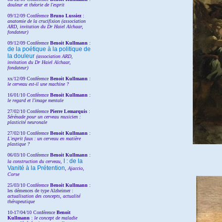
douleur et théorie de l'esprit
09/12/09 Conférence
Bruno Lussiez
:
anatomie de la crucifixion (association
ARD, invitation du Dr Haiel Alchaar,
fondateur)
09/12/09 Conférence
Benoit Kullmann
:
de la poétique à la politique de
la douleur
(
association ARD,
invitation
du Dr
Haiel Alchaar,
fondateur)
xx/12/09 Conférence
Benoit Kullmann
:
le cerveau est-il une machine ?
16/01/10 Conférence
Benoit Kullmann
:
le regard et l'image mentale
27/02/10 Conférence
P
ierre Lemarquis
:
Sérénade pour un cerveau musicien :
plasticité neuronale
27/02/10 Conférence
Benoit Kullmann
:
L'esprit faux : un cerveau en matière
plastique ?
06/03/10 Conférence
Benoit Kullmann
:
I : de la
la construction du cerveau,
Vanité à la Prétention
, Ajaccio,
Corse
25/03/10
Conférence
Benoit Kullmann
:
les démences de type Alzheimer :
actualisation des concepts, actualité
thérapeutique
10-17/04/10
Conférence
Benoit
Kullmann
:
le concept de maladie