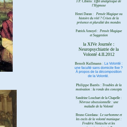
J.P. Cibiera :
Effet analgésique de
l’Hypnose
Henri Daran :
Pensée Magique ou
histoire du réel ?
Crises de la
présence et pluralité des mondes
Patrick Amoyel :
Pensée Magique
et Suggestion
la XIVe Journée :
Neuropsychiatrie de la
Volonté 4.II.2012
Benoît Kullmann :
La Volonté :
une faculté sans domicile fixe ?
À propos de la décomposition
de la Volonté.
Philippe Barrès :
Troubles de la
motivation : la ronde des concepts
Sandrine Louchart de la Chapelle :
Névrose obsessionnelle : une
maladie de la Volonté
Bruno Giordana :
Le surhomme et
les excès de la volonté maniaque :
Fredéric Nietzsche et les