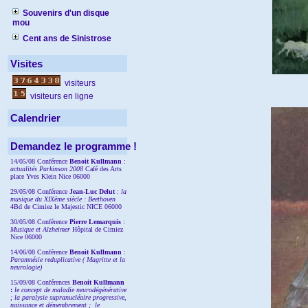
Souvenirs d'un disque
mou
Cent ans de Sinistrose
Visites
visiteurs
visiteurs en ligne
Calendrier
Demandez le programme !
14/05/08 Conférence
Benoit Kullmann
:
actualités Parkinson 2008
Café des Arts
place Yves Klein Nice 06000
29/05/08 Conférence
Jean-Luc Delut
:
la
musique du XIXème siècle : Beethoven
4Bd de Cimiez le Majestic NICE 06000
30/05/08 Conférence
Pierre Lemarquis
:
Musique et Alzheimer
Hôpital de Cimiez
Nice 06000
14/06/08 Conférence
Benoit Kullmann
:
Paramnésie reduplicative ( Magritte et la
neurologie)
15/09/08
Conférences
Benoit Kullmann
:
l
e concept de maladie neurodégénérative
; la
paralysie supranucléaire progressive,
naissance et démembrement ;
le