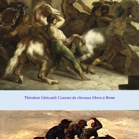
Théodore
Géricault
Courses de chevaux libres à Rome