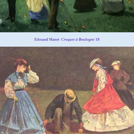
Edouard Manet
Croquet à Boulogne
18