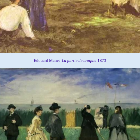
Edouard Manet
La partie de croquet
1873