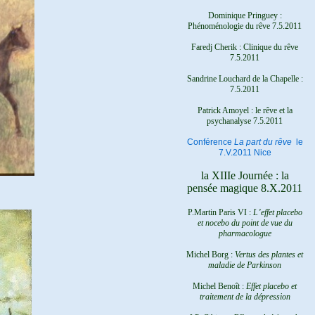
Dominique Pringuey :
Phénoménologie du rêve 7.5.2011
Faredj Cherik : Clinique du rêve
7.5.2011
Sandrine Louchard de la Chapelle :
7.5.2011
Patrick Amoyel : le rêve et la
psychanalyse
7.5.2011
Conférence
La part du rêve
le
7.V.2011 Nice
la XIIIe Journée : la
pensée magique 8.X.2011
P.Martin Paris VI :
L’effet placebo
et nocebo du point de vue du
pharmacologue
Michel Borg :
Vertus des plantes et
maladie de Parkinson
Michel Benoît :
Effet placebo et
traitement de la dépression