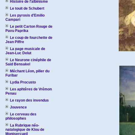
Histoire de l'albinisme
Le touit de Schubert
Les pyrosis d'Emilio
Campari
Le petit Carton Rouge de
Pavu Paprika
Le coup de fourchette de
Jean Piffre
La page musicale de
Jean-Luc Delut
Le Neurone cinéphile de
Saïd Bensakel
Méchant Léon, pilier du
Furibar
Lydia Procusto
Les aphtères de Vrémon
Penau
Le rayon des invendus
Jouvence
Le cerveau des
philosophes
La Rubrique néo-
natalogique de Klou de
Montsercueil