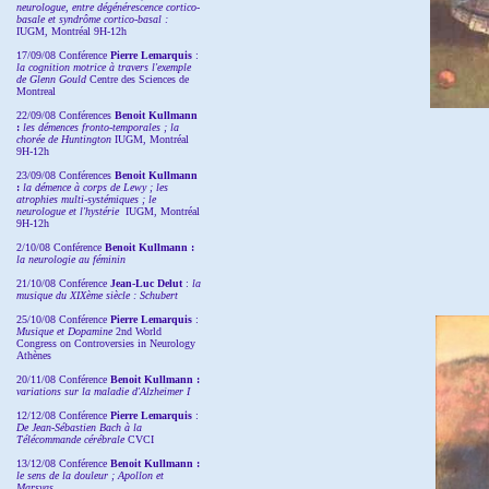
neurologue, entre dégénérescence cortico-
basale et syndrôme cortico-basal :
IUGM, Montréal 9H-12h
17/09/08 Conférence
Pierre Lemarquis
:
la cognition motrice à travers l'exemple
de Glenn Gould
Centre des Sciences de
Montreal
22/09/08
Conférences
Benoit Kullmann
:
les démences fronto-temporales ; la
chorée de Huntington
IUGM, Montréal
9H-12h
23/09/08
Conférences
Benoit Kullmann
:
la démence à corps de Lewy ; les
atrophies multi-systémiques ; le
neurologue et l'hystérie
IUGM, Montréal
9H-12h
2/10/08
Conférence
Benoit Kullmann :
la neurologie au féminin
21/10/08 Conférence
Jean-Luc Delut
:
la
musique du XIXème siècle : Schubert
25/10/08 Conférence
Pierre Lemarquis
:
Musique et Dopamine
2nd World
Congress on Controversies in Neurology
Athènes
20/11/08
Conférence
Benoit Kullmann :
variations sur la maladie d'Alzheimer I
12/12/08 Conférence
Pierre Lemarquis
:
De Jean-Sébastien Bach à la
Télécommande cérébrale
CVCI
13/12/08
Conférence
Benoit Kullmann :
le sens de la douleur ; Apollon et
Marsyas