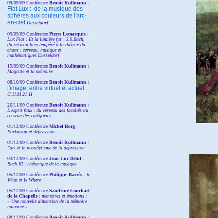
09/09/09 Conférence
Benoit Kullmann
:
Fiat Lux : de la musique des
sphères aux couleurs de l'arc-
en-ciel
Dusseldorf
09/09/09 Conférence
Pierre Lemarquis
:
Lux Fiat : Et la lumière fut: "J.S.Bach,
du cerveau bien tempéré à la théorie du
chaos : cerveau, musique et
mathématiques Dusseldorf
19/09/09 Conférence
Benoit Kullmann
:
Magritte et la mémoire
08/10/09 Conférence
Benoit Kullmann
:
l'image, entre virtuel et actuel
C.U.M 21 H
26/11/09 Conférence
Benoit Kullmann
:
L'esprit faux : du cerveau des facultés au
cerveau des catégories
01/12/09 Conférence
Michel Borg
:
Parkinson et dépression
01/12/09 Conférence
Benoit Kullmann
:
l'art et le prosélytisme de la dépression
03/12/09 Conférence
Jean-Luc Delut
:
Bach III ; rhétorique de la musique
05/12/09 Conférence
Philippe Barrès
:
le
What et le Where
05/12/09 Conférence
Sandrine
Louchart
de la Chapelle
:
mémoires et émotions :
« Une nouvelle dimension de la mémoire
humaine »
08/12/09 Conférence
Benoit Kullmann
: