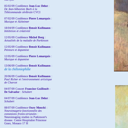
05/02/09 Conférence
Jean-Luc Delut
:
De Jean-Sébastien Bach à la
Télécommande cérébrale
CVCI
07/02/09 Conférence
Pierre Lemarquis
:
Musique et Alzheimer
18/04/09 Conférence
Benoit Kullmann
:
Inhibition et créativité
12/05/09 Conférence
Michel Borg
:
Actualités de la maladie de Parkinson
12/05/09 Conférence
Benoit Kullmann
:
Peinture et dopamine
12/05/09 Conférence
Pierre Lemarquis
:
Musique et dopamine
13/06/09 Conférence
Benoit Kullmann
:
de la chéloniophilie
20/06/09 Conférence
Benoit Kullmann
:
Paul Richer et l'environnement artistique
de Charcot
04/07/09 Concert
Francine Guillouët -
De Salvador
:
Schubert
04/07/09 Conférence
Jean-Luc Delut
:
Schubert
08/07/09 Conférence
Oury Monchi
:
Neuroimagerie fonctionnelle des
connexions fronto-striatales
:
Neuroimaging studies in Parkinson¹s
disease. Centre Hospitalier Princesse
Grace, Monaco 17 H