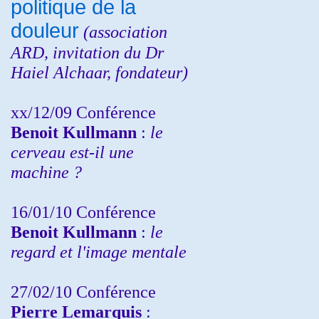
politique de la
douleur
(
association
ARD,
invitation
du Dr
Haiel Alchaar, fondateur)
xx/12/09 Conférence
Benoit Kullmann
:
le
cerveau est-il une
machine ?
16/01/10 Conférence
Benoit Kullmann
:
le
regard et l'image mentale
27/02/10 Conférence
P
ierre Lemarquis
: