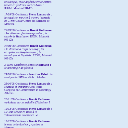
neurologue, entre dégénérescence cortico-
basale et syndrôme cortico-basal :
IUGM, Montréal 9H-12h
17/09/08 Conférence
Pierre Lemarquis
:
la cognition motrice à travers l'exemple
de Glenn Gould
Centre des Sciences de
Montreal
22/09/08
Conférences
Benoit Kullmann
:
les démences fronto-temporales ; la
chorée de Huntington
IUGM, Montréal
9H-12h
23/09/08
Conférences
Benoit Kullmann
:
la démence à corps de Lewy ; les
atrophies multi-systémiques ; le
neurologue et l'hystérie
IUGM, Montréal
9H-12h
2/10/08
Conférence
Benoit Kullmann :
la neurologie au féminin
21/10/08 Conférence
Jean-Luc Delut
:
la
musique du XIXème siècle : Schubert
25/10/08 Conférence
Pierre Lemarquis
:
Musique et Dopamine
2nd World
Congress on Controversies in Neurology
Athènes
20/11/08
Conférence
Benoit Kullmann :
variations sur la maladie d'Alzheimer I
12/12/08 Conférence
Pierre Lemarquis
:
De Jean-Sébastien Bach à la
Télécommande cérébrale
CVCI
13/12/08
Conférence
Benoit Kullmann :
le sens de la douleur ; Apollon et
Marsyas