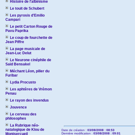
Histoire de l'albinisme
Le touit de Schubert
Les pyrosis d'Emilio
Campari
Le petit Carton Rouge de
Pavu Paprika
Le coup de fourchette de
Jean Piffre
La page musicale de
Jean-Luc Delut
Le Neurone cinéphile de
Saïd Bensakel
Méchant Léon, pilier du
Furibar
Lydia Procusto
Les aphtères de Vrémon
Penau
Le rayon des invendus
Jouvence
Le cerveau des
philosophes
La Rubrique néo-
natalogique de Klou de
Date de création :
03/08/2008 : 08:53
Montsercueil
Dernière modification :
03/08/2008 : 09:01