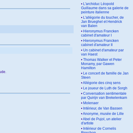
•
L'archiduc Léopold
Guillaume dans sa galerie de
peinture italienne
•
L'allégorie du toucher, de
Jan Brueghel et Hendrick
van Balen
•
Hieronymus Francken
cabinet d'amateur I
•
Hieronymus Francken
cabinet d'amateur II
•
Un cabinet d'amateur par
van Haest
•
Thomas Walker et Peter
Monamy, par Gawen
Hamilton
ude.
•
Le concert de famille de Jan
Steen
•
Allégorie des cinq sens
•
Le joueur de Luth de Sorgh
•
Conversation sentimentale
par Quirijn van Brekelenkam
•
Molenaer
•
Intérieur, de Van Bassen
•
Anonyme, musée de Lille
•
Abel de Pujol, un atelier
d'artiste
•
Intérieur de Cornelis
Bisschop