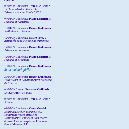
05/02/09 Conférence
Jean-Luc Delut
:
De Jean-Sébastien Bach à la
Télécommande cérébrale
CVCI
07/02/09 Conférence
Pierre Lemarquis
:
Musique et Alzheimer
18/04/09 Conférence
Benoit Kullmann
:
Inhibition et créativité
12/05/09 Conférence
Michel Borg
:
Actualités de la maladie de Parkinson
12/05/09 Conférence
Benoit Kullmann
:
Peinture et dopamine
12/05/09 Conférence
Pierre Lemarquis
:
Musique et dopamine
13/06/09 Conférence
Benoit Kullmann
:
de la chéloniophilie
20/06/09 Conférence
Benoit Kullmann
:
Paul Richer et l'environnement artistique
de Charcot
04/07/09 Concert
Francine Guillouët -
De Salvador
:
Schubert
04/07/09 Conférence
Jean-Luc Delut
:
Schubert
08/07/09 Conférence
Oury Monchi
:
Neuroimagerie fonctionnelle des
connexions fronto-striatales
:
Neuroimaging studies in Parkinson¹s
disease. Centre Hospitalier Princesse
Grace, Monaco 17 H