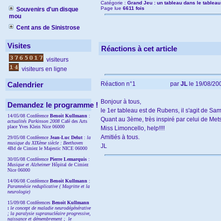
Catégorie :
Grand Jeu : un tableau dans le tableau
Page lue
6611 fois
Souvenirs d'un disque
mou
Cent ans de Sinistrose
Visites
Réactions à cet article
visiteurs
visiteurs en ligne
Calendrier
Réaction n°1
par
JL
le 19/08/200
Bonjour à tous,
Demandez le programme !
le 1er tableau est de Rubens, il s'agit de Sam
14/05/08 Conférence
Benoit Kullmann
:
Quant au 3ème, très inspiré par celui de Mets
actualités Parkinson 2008
Café des Arts
place Yves Klein Nice 06000
Miss Limoncello, help!!!!
Amitiés à tous.
29/05/08 Conférence
Jean-Luc Delut
:
la
musique du XIXème siècle : Beethoven
JL
4Bd de Cimiez le Majestic NICE 06000
30/05/08 Conférence
Pierre Lemarquis
:
Musique et Alzheimer
Hôpital de Cimiez
Nice 06000
14/06/08 Conférence
Benoit Kullmann
:
Paramnésie reduplicative ( Magritte et la
neurologie)
15/09/08
Conférences
Benoit Kullmann
:
l
e concept de maladie neurodégénérative
; la
paralysie supranucléaire progressive,
naissance et démembrement ;
le