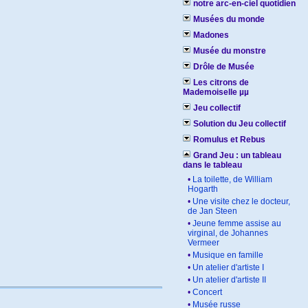
notre arc-en-ciel quotidien
Musées du monde
Madones
Musée du monstre
Drôle de Musée
Les citrons de
Mademoiselle µµ
Jeu collectif
Solution du Jeu collectif
Romulus et Rebus
Grand Jeu : un tableau
dans le tableau
•
La toilette, de William
Hogarth
•
Une visite chez le docteur,
de Jan Steen
•
Jeune femme assise au
virginal, de Johannes
Vermeer
•
Musique en famille
•
Un atelier d'artiste I
•
Un atelier d'artiste II
•
Concert
•
Musée russe