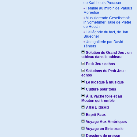
de Karl Louis Preusser
•
Femme au miroir, de Paulus
Moreelse
•
Musizierende Gesellschaft
in vornehmer Halle de Pieter
de Hooch
•
L'allégorie du tact, de Jan
Brueghel
•
Une gallerie par David
Téniers
Solution du Grand Jeu : un
tableau dans le tableau
Petit Jeu : echos
Solutions du Petit Jeu :
echos
Le kiosque à musique
Culture pour tous
À la Vache folle et au
Mouton qui tremble
ARE U DEAD
Esprit Faux
Voyage Aux Amériques
Voyage en Sinistrosie
Dossiers de presse