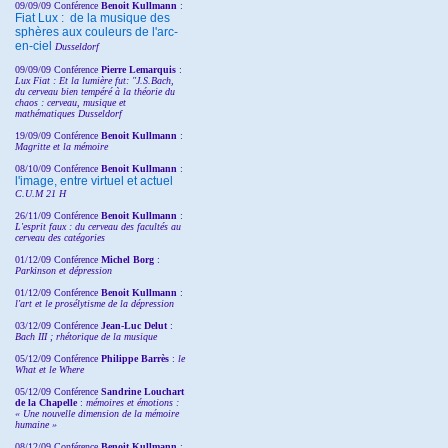
09/09/09 Conférence
Benoit Kullmann
:
Fiat Lux : de la musique des
sphères aux couleurs de l'arc-
en-ciel
Dusseldorf
09/09/09 Conférence
Pierre Lemarquis
:
Lux Fiat : Et la lumière fut: "J.S.Bach,
du cerveau bien tempéré à la théorie du
chaos : cerveau, musique et
mathématiques Dusseldorf
19/09/09 Conférence
Benoit Kullmann
:
Magritte et la mémoire
08/10/09 Conférence
Benoit Kullmann
:
l'image, entre virtuel et actuel
C.U.M 21 H
26/11/09 Conférence
Benoit Kullmann
:
L'esprit faux : du cerveau des facultés au
cerveau des catégories
01/12/09 Conférence
Michel Borg
:
Parkinson et dépression
01/12/09 Conférence
Benoit Kullmann
:
l'art et le prosélytisme de la dépression
03/12/09 Conférence
Jean-Luc Delut
:
Bach III ; rhétorique de la musique
05/12/09 Conférence
Philippe Barrès
:
le
What et le Where
05/12/09 Conférence
Sandrine
Louchart
de la Chapelle
:
mémoires et émotions :
« Une nouvelle dimension de la mémoire
humaine »
08/12/09 Conférence
Benoit Kullmann
: