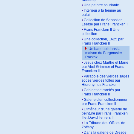
•
Une peintre souriante
•
Intérieur à la femme au
balai
•
Collection de Sebastian
Leerse par Frans Francken II
•
Frans Francken II Une
collection
•
Une collection, 1625 par
Frans Francken II
Un banquet dans la
maison du Burgmaster
Rockox
•
Jésus chez Marthe et Marie
par Abel Grimmer et Frans
Francken II
•
Parabole des vierges sages
et des vierges folles par
Hieronymus Francken II
•
Cabinet de raretés par
Frans Francken II
•
Galerie d'un collectionneur
par Frans Francken II
•
L'intérieur d'une galerie de
peinture par Frans Francken
II et David Teniers II
•
La Tribune des Offices de
Zoffany
•
Dans la galerie de Dresde