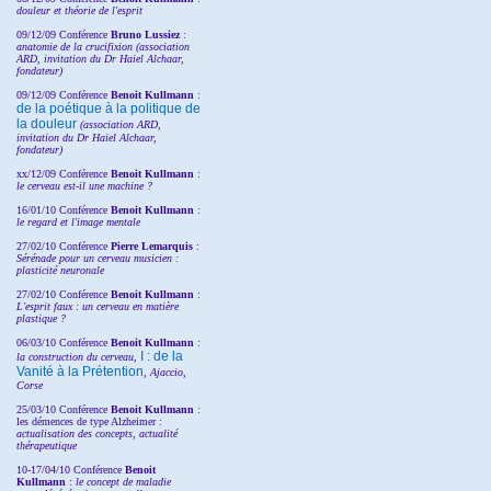
douleur et théorie de l'esprit
09/12/09 Conférence
Bruno Lussiez
:
anatomie de la crucifixion (association
ARD, invitation du Dr Haiel Alchaar,
fondateur)
09/12/09 Conférence
Benoit Kullmann
:
de la poétique à la politique de
la douleur
(
association ARD,
invitation
du Dr
Haiel Alchaar,
fondateur)
xx/12/09 Conférence
Benoit Kullmann
:
le cerveau est-il une machine ?
16/01/10 Conférence
Benoit Kullmann
:
le regard et l'image mentale
27/02/10 Conférence
P
ierre Lemarquis
:
Sérénade pour un cerveau musicien :
plasticité neuronale
27/02/10 Conférence
Benoit Kullmann
:
L'esprit faux : un cerveau en matière
plastique ?
06/03/10 Conférence
Benoit Kullmann
:
I : de la
la construction du cerveau,
Vanité à la Prétention
, Ajaccio,
Corse
25/03/10
Conférence
Benoit Kullmann
:
les démences de type Alzheimer :
actualisation des concepts, actualité
thérapeutique
10-17/04/10
Conférence
Benoit
Kullmann
:
le concept de maladie