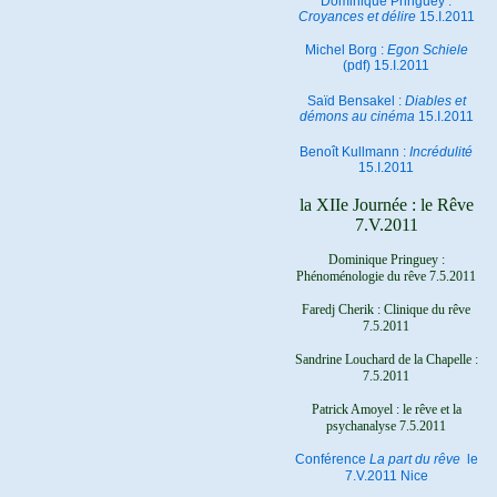
Dominique Pringuey :
Croyances et délire
15.I.2011
Michel Borg :
Egon Schiele
(pdf) 15.I.2011
Saïd Bensakel :
Diables et
démons au cinéma
15.I.2011
Benoît Kullmann :
Incrédulité
15.I.2011
la XIIe Journée : le Rêve
7.V.2011
Dominique Pringuey :
Phénoménologie du rêve 7.5.2011
Faredj Cherik : Clinique du rêve
7.5.2011
Sandrine Louchard de la Chapelle :
7.5.2011
Patrick Amoyel : le rêve et la
psychanalyse
7.5.2011
Conférence
La part du rêve
le
7.V.2011 Nice