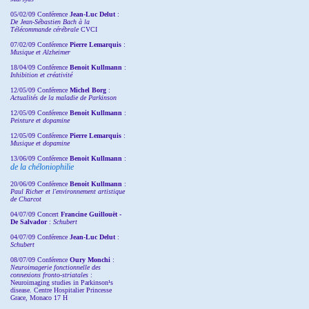
05/02/09 Conférence
Jean-Luc Delut
:
De Jean-Sébastien Bach à la
Télécommande cérébrale
CVCI
07/02/09 Conférence
Pierre Lemarquis
:
Musique et Alzheimer
18/04/09 Conférence
Benoit Kullmann
:
Inhibition et créativité
12/05/09 Conférence
Michel Borg
:
Actualités de la maladie de Parkinson
12/05/09 Conférence
Benoit Kullmann
:
Peinture et dopamine
12/05/09 Conférence
Pierre Lemarquis
:
Musique et dopamine
13/06/09 Conférence
Benoit Kullmann
:
de la chéloniophilie
20/06/09 Conférence
Benoit Kullmann
:
Paul Richer et l'environnement artistique
de Charcot
04/07/09 Concert
Francine Guillouët -
De Salvador
:
Schubert
04/07/09 Conférence
Jean-Luc Delut
:
Schubert
08/07/09 Conférence
Oury Monchi
:
Neuroimagerie fonctionnelle des
connexions fronto-striatales
:
Neuroimaging studies in Parkinson¹s
disease. Centre Hospitalier Princesse
Grace, Monaco 17 H