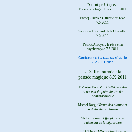
Dominique Pringuey :
Phénoménologie du rêve 7.5.2011
Faredj Cherik : Clinique du rêve
7.5.2011
Sandrine Louchard de la Chapelle :
7.5.2011
Patrick Amoyel : le rêve et la
psychanalyse
7.5.2011
Conférence
La part du rêve
le
7.V.2011 Nice
la XIIIe Journée : la
pensée magique 8.X.2011
P.Martin Paris VI :
L’effet placebo
et nocebo du point de vue du
pharmacologue
Michel Borg :
Vertus des plantes et
maladie de Parkinson
Michel Benoît :
Effet placebo et
traitement de la dépression
J.P. Cibiera :
Effet analgésique de