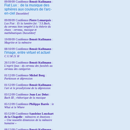
09/09/09 Conférence
Benoit Kullmann
:
Fiat Lux : de la musique des
sphères aux couleurs de l'arc-
en-ciel
Dusseldorf
09/09/09 Conférence
Pierre Lemarquis
:
Lux Fiat : Et la lumière fut: "J.S.Bach,
du cerveau bien tempéré à la théorie du
chaos : cerveau, musique et
mathématiques Dusseldorf
19/09/09 Conférence
Benoit Kullmann
:
Magritte et la mémoire
08/10/09 Conférence
Benoit Kullmann
:
l'image, entre virtuel et actuel
C.U.M 21 H
26/11/09 Conférence
Benoit Kullmann
:
L'esprit faux : du cerveau des facultés au
cerveau des catégories
01/12/09 Conférence
Michel Borg
:
Parkinson et dépression
01/12/09 Conférence
Benoit Kullmann
:
l'art et le prosélytisme de la dépression
03/12/09 Conférence
Jean-Luc Delut
:
Bach III ; rhétorique de la musique
05/12/09 Conférence
Philippe Barrès
:
le
What et le Where
05/12/09 Conférence
Sandrine
Louchart
de la Chapelle
:
mémoires et émotions :
« Une nouvelle dimension de la mémoire
humaine »
08/12/09 Conférence
Benoit Kullmann
: