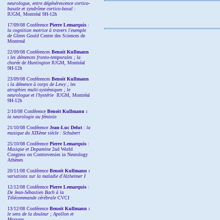
neurologue, entre dégénérescence cortico-
basale et syndrôme cortico-basal :
IUGM, Montréal 9H-12h
17/09/08 Conférence
Pierre Lemarquis
:
la cognition motrice à travers l'exemple
de Glenn Gould
Centre des Sciences de
Montreal
22/09/08
Conférences
Benoit Kullmann
:
les démences fronto-temporales ; la
chorée de Huntington
IUGM, Montréal
9H-12h
23/09/08
Conférences
Benoit Kullmann
:
la démence à corps de Lewy ; les
atrophies multi-systémiques ; le
neurologue et l'hystérie
IUGM, Montréal
9H-12h
2/10/08
Conférence
Benoit Kullmann :
la neurologie au féminin
21/10/08 Conférence
Jean-Luc Delut
:
la
musique du XIXème siècle : Schubert
25/10/08 Conférence
Pierre Lemarquis
:
Musique et Dopamine
2nd World
Congress on Controversies in Neurology
Athènes
20/11/08
Conférence
Benoit Kullmann :
variations sur la maladie d'Alzheimer I
12/12/08 Conférence
Pierre Lemarquis
:
De Jean-Sébastien Bach à la
Télécommande cérébrale
CVCI
13/12/08
Conférence
Benoit Kullmann :
le sens de la douleur ; Apollon et
Marsyas