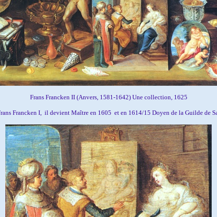
Frans Francken II
(Anvers, 1581-1642)
Une collection, 1625
Frans Francken I, il devient
Maître
en 1605 et en 1614/15 Doyen de la Guilde de Sa