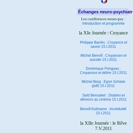
Échanges neuro-psychiatr
Les conférences neuro-psy :
introduction et programme
la XIe Journée : Croyance
Philippe Barrès :
Croyance et
savoir
15.I.2011
Michel Benoît :
Croyances et
suicide
15.I.2011
Dominique Pringuey :
Croyances et délire
15.I.2011
Michel Borg :
Egon Schiele
(pdf) 15.I.2011
Saïd Bensakel :
Diables et
démons au cinéma
15.I.2011
Benoît Kullmann :
Incrédulité
15.I.2011
la XIIe Journée : le Rêve
7.V.2011