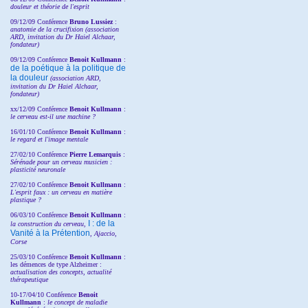
douleur et théorie de l'esprit
09/12/09 Conférence
Bruno Lussiez
:
anatomie de la crucifixion (association
ARD, invitation du Dr Haiel Alchaar,
fondateur)
09/12/09 Conférence
Benoit Kullmann
:
de la poétique à la politique de
la douleur
(
association ARD,
invitation
du Dr
Haiel Alchaar,
fondateur)
xx/12/09 Conférence
Benoit Kullmann
:
le cerveau est-il une machine ?
16/01/10 Conférence
Benoit Kullmann
:
le regard et l'image mentale
27/02/10 Conférence
P
ierre Lemarquis
:
Sérénade pour un cerveau musicien :
plasticité neuronale
27/02/10 Conférence
Benoit Kullmann
:
L'esprit faux : un cerveau en matière
plastique ?
06/03/10 Conférence
Benoit Kullmann
:
I : de la
la construction du cerveau,
Vanité à la Prétention
, Ajaccio,
Corse
25/03/10
Conférence
Benoit Kullmann
:
les démences de type Alzheimer :
actualisation des concepts, actualité
thérapeutique
10-17/04/10
Conférence
Benoit
Kullmann
:
le concept de maladie