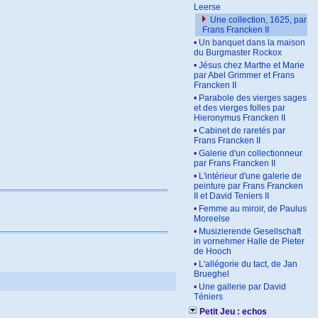
Leerse
Une collection, 1625, par
Frans Francken II
•
Un banquet dans la maison
du Burgmaster Rockox
•
Jésus chez Marthe et Marie
par Abel Grimmer et Frans
Francken II
•
Parabole des vierges sages
et des vierges folles par
Hieronymus Francken II
•
Cabinet de raretés par
Frans Francken II
•
Galerie d'un collectionneur
par Frans Francken II
•
L'intérieur d'une galerie de
peinture par Frans Francken
II et David Teniers II
•
Femme au miroir, de Paulus
Moreelse
•
Musizierende Gesellschaft
in vornehmer Halle de Pieter
de Hooch
•
L'allégorie du tact, de Jan
Brueghel
•
Une gallerie par David
Téniers
Petit Jeu : echos