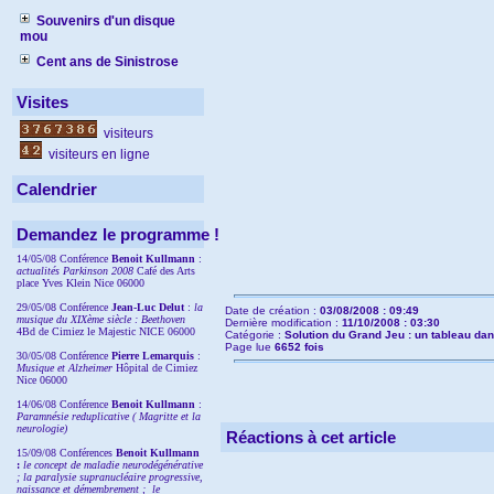
Souvenirs d'un disque
mou
Cent ans de Sinistrose
Visites
visiteurs
visiteurs en ligne
Calendrier
Demandez le programme !
14/05/08 Conférence
Benoit Kullmann
:
actualités Parkinson 2008
Café des Arts
place Yves Klein Nice 06000
29/05/08 Conférence
Jean-Luc Delut
:
la
Date de création :
03/08/2008 : 09:49
musique du XIXème siècle : Beethoven
Dernière modification :
11/10/2008 : 03:30
4Bd de Cimiez le Majestic NICE 06000
Catégorie :
Solution du Grand Jeu : un tableau dan
Page lue
6652 fois
30/05/08 Conférence
Pierre Lemarquis
:
Musique et Alzheimer
Hôpital de Cimiez
Nice 06000
14/06/08 Conférence
Benoit Kullmann
:
Paramnésie reduplicative ( Magritte et la
neurologie)
Réactions à cet article
15/09/08
Conférences
Benoit Kullmann
:
l
e concept de maladie neurodégénérative
; la
paralysie supranucléaire progressive,
naissance et démembrement ;
le