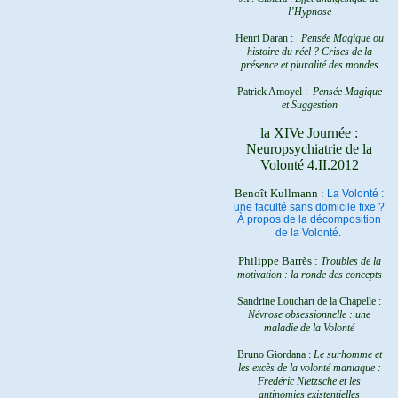
l’Hypnose
Henri Daran :
Pensée Magique ou
histoire du réel ?
Crises de la
présence et pluralité des mondes
Patrick Amoyel :
Pensée Magique
et Suggestion
la XIVe Journée :
Neuropsychiatrie de la
Volonté 4.II.2012
Benoît Kullmann :
La Volonté :
une faculté sans domicile fixe ?
À propos de la décomposition
de la Volonté.
Philippe Barrès :
Troubles de la
motivation : la ronde des concepts
Sandrine Louchart de la Chapelle :
Névrose obsessionnelle : une
maladie de la Volonté
Bruno Giordana :
Le surhomme et
les excès de la volonté maniaque :
Fredéric Nietzsche et les
antinomies existentielles