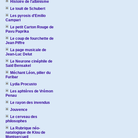
Histoire de l'albinisme
Le touit de Schubert
Les pyrosis d'Emilio
Campari
Le petit Carton Rouge de
Pavu Paprika
Le coup de fourchette de
Jean Piffre
La page musicale de
Jean-Luc Delut
Le Neurone cinéphile de
Saïd Bensakel
Méchant Léon, pilier du
Furibar
Lydia Procusto
Les aphtères de Vrémon
Penau
Le rayon des invendus
Jouvence
Le cerveau des
philosophes
La Rubrique néo-
natalogique de Klou de
Montsercueil