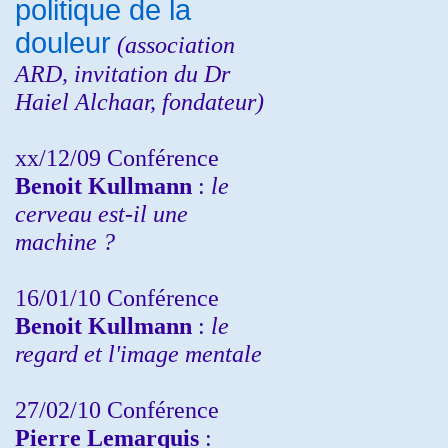
politique de la
douleur
(
association
ARD,
invitation
du Dr
Haiel Alchaar, fondateur)
xx/12/09 Conférence
Benoit Kullmann
:
le
cerveau est-il une
machine ?
16/01/10 Conférence
Benoit Kullmann
:
le
regard et l'image mentale
27/02/10 Conférence
P
ierre Lemarquis
: