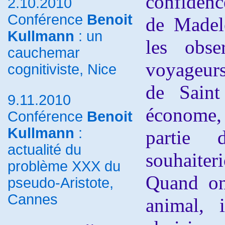
confidenc
2.10.2010
Conférence
Benoit
de Madel
Kullmann
: un
les obser
cauchemar
voyageurs
cognitiviste, Nice
de Saint
9.11.2010
économe,
Conférence
Benoit
Kullmann
:
partie 
actualité du
souhaiter
problème XXX du
Quand on 
pseudo-Aristote,
Cannes
animal, 