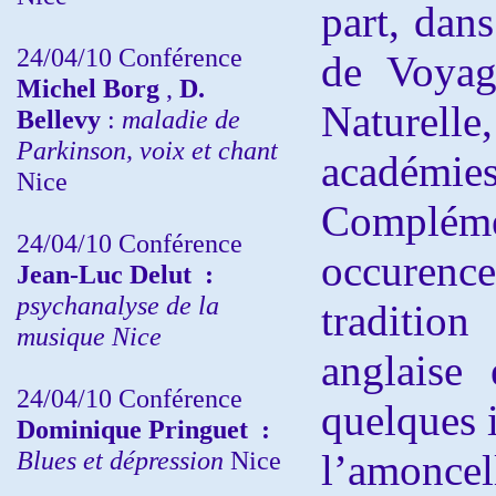
part, dans
24/04/10
Conférence
de Voyage
Michel Borg
,
D.
Naturell
Bellevy
:
maladie de
Parkinson, voix et chant
académies
Nice
Complém
24/04/10
Conférence
occurenc
Jean-Luc Delut
:
psychanalyse de la
traditi
musique
Nice
anglaise 
24/04/10
Conférence
quelques i
Dominique Pringuet
:
Blues et dépression
Nice
l’amonc