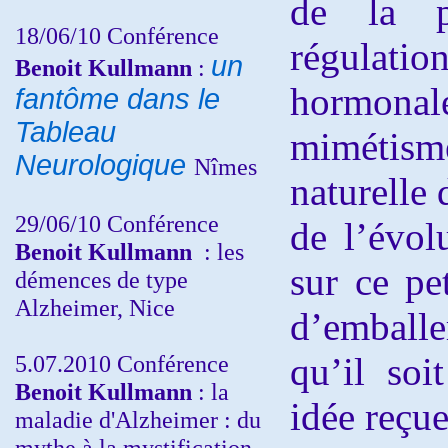
de la pe
18/06/10
Conférence
régulat
un
Benoit Kullmann
:
hormonale
fantôme dans le
Tableau
mimétisme
Neurologique
Nîmes
naturelle 
29/06/10 Conférence
de l’évol
Benoit Kullmann
: les
sur ce pet
démences de type
Alzheimer, Nice
d’emballe
5.07.2010 Conférence
qu’il soi
Benoit Kullmann
: la
idée reçue
maladie d'Alzheimer : du
mythe à la mystification,