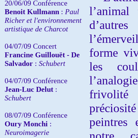
20/06/09 Conférence
l’animal 
Benoit Kullmann
:
Paul
Richer et l'environnement
d’autres
artistique de Charcot
l’émervei
04/07/09 Concert
forme viv
Francine Guillouët - De
Salvador
:
Schubert
les coul
l’analogie
04/07/09 Conférence
Jean-Luc Delut
:
frivoli
Schubert
préciosi
08/07/09 Conférence
peintres 
Oury Monchi
:
Neuroimagerie
notre c