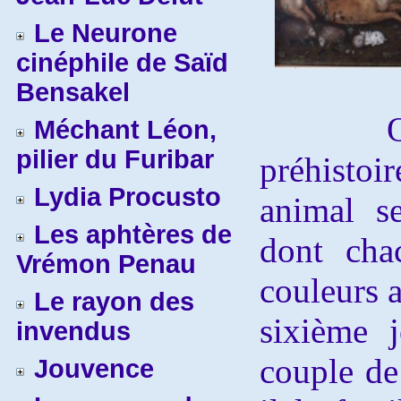
Le Neurone
cinéphile de Saïd
Bensakel
Quelle 
Méchant Léon,
pilier du Furibar
préhisto
Lydia Procusto
animal s
Les aphtères de
dont chac
Vrémon Penau
couleurs a
Le rayon des
sixième 
invendus
couple de
Jouvence