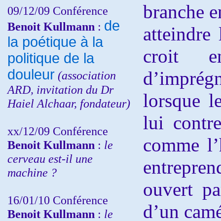
branche e
09/12/09 Conférence
de
Benoit Kullmann
:
atteindre
la poétique à la
croit 
politique de la
douleur
d’imprég
(
association
ARD,
invitation
du Dr
lorsque l
Haiel Alchaar, fondateur)
lui contr
xx/12/09 Conférence
comme l’
Benoit Kullmann
:
le
cerveau est-il une
entrepren
machine ?
ouvert pa
16/01/10 Conférence
d’un camé
Benoit Kullmann
:
le