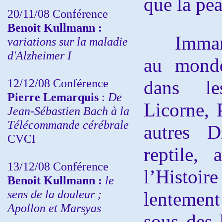
que la pea
20/11/08
Conférence
Benoit Kullmann :
Immange
variations sur la maladie
d'Alzheimer I
au monde
12/12/08 Conférence
dans 
Pierre Lemarquis
:
De
Licorne, 
Jean-Sébastien Bach à la
Télécommande cérébrale
autres D
CVCI
reptile,
13/12/08
Conférence
l’Histo
Benoit Kullmann :
le
sens de la douleur ;
lentement
Apollon et Marsyas
sous des 