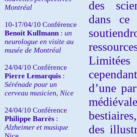
des scie
Montréal
dans ce 
10-17/04/10
Conférence
soutiendro
Benoit Kullmann
:
un
neurologue en visite au
ressour
musée de Montréal
Limitées
24/04/10
Conférence
cependan
Pierre Lemarquis
:
Sérénade pour un
d’une par
cerveau musicien, Nice
médiévale
24/04/10
Conférence
bestiaire
Philippe Barrès
:
des illust
Alzheimer et musique
Nice