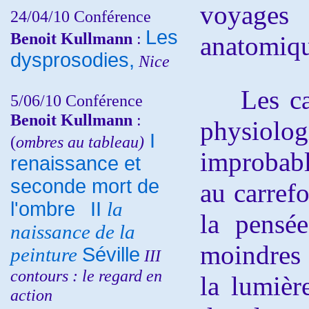
voyages
24/04/10
Conférence
Les
Benoit Kullmann
:
anatomiqu
dysprosodies,
Nice
Les carac
5/06/10
Conférence
Benoit Kullmann
:
physiol
I
(
ombres au tableau)
improbable
renaissance et
seconde mort de
au carrefo
l'ombre
II
la
la pensé
naissance de la
moindres :
peinture
Séville
III
contours : le regard en
la lumièr
action