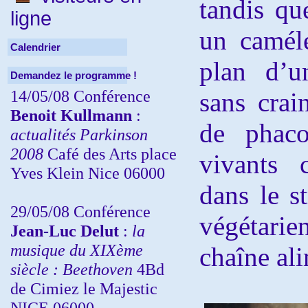
tandis qu
ligne
un camélé
Calendrier
plan d’u
Demandez le programme !
14/05/08 Conférence
sans crai
Benoit Kullmann
:
de phaco
actualités Parkinson
2008
Café des Arts place
vivants c
Yves Klein Nice 06000
dans le st
29/05/08 Conférence
végétarie
Jean-Luc Delut
:
la
musique du XIXème
chaîne ali
siècle : Beethoven
4Bd
de Cimiez le Majestic
NICE 06000