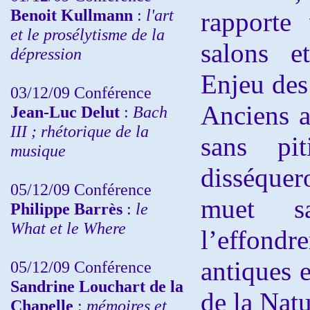
Benoit Kullmann
:
l'art
rapporte 
et le prosélytisme de la
salons e
dépression
Enjeu des
03/12/09 Conférence
Anciens a
Jean-Luc Delut
:
Bach
III ; rhétorique de la
sans pi
musique
disséque
05/12/09 Conférence
muet sa
Philippe Barrès
:
le
What et le Where
l’effond
antiques 
05/12/09 Conférence
Sandrine
Louchart de la
de la Natu
Chapelle
:
mémoires et