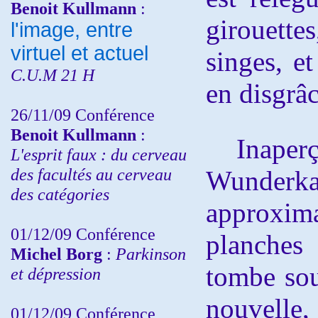
Benoit Kullmann
:
girouett
l'image, entre
virtuel et actuel
singes, e
C.U.M 21 H
en disgrâc
26/11/09 Conférence
Benoit Kullmann
:
Inaperçu
L'esprit faux : du cerveau
des facultés au cerveau
Wunde
des catégories
approxi
01/12/09 Conférence
planches 
Michel Borg
:
Parkinson
tombe sou
et dépression
nouvell
01/12/09 Conférence