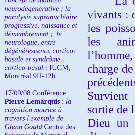
La créa
neurodégénérative ; la
vivants : 
paralysie supranucléaire
progressive, naissance et
les poiss
démembrement ;
le
les ani
neurologue, entre
dégénérescence cortico-
l’homme,
basale et syndrôme
charge de
cortico-basal :
IUGM,
Montréal 9H-12h
précéden
17/09/08 Conférence
Survient
Pierre Lemarquis
:
la
sortie de 
cognition motrice à
travers l'exemple de
Dieu un 
Glenn Gould
Centre des
Sciences de Montreal