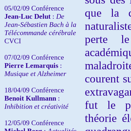
05/02/09 Conférence
que la c
Jean-Luc Delut
:
De
naturalist
Jean-Sébastien Bach à la
Télécommande cérébrale
perte l
CVCI
académi
07/02/09 Conférence
maladroi
Pierre Lemarquis
:
Musique et Alzheimer
courent s
extravaga
18/04/09 Conférence
Benoit Kullmann
:
fut le p
Inhibition et créativité
théorie é
12/05/09 Conférence
Michel Borg
:
Actualités