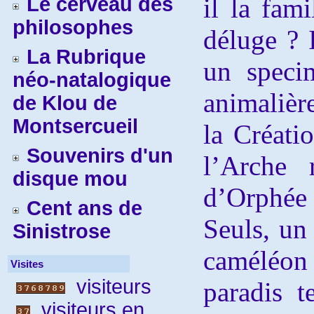
Le cerveau des
il la fam
philosophes
déluge ? I
La Rubrique
un speci
néo-natalogique
animalièr
de Klou de
Montsercueil
la Créatio
Souvenirs d'un
l’Arche 
disque mou
d’Orphée
Cent ans de
Seuls, un
Sinistrose
caméléon 
Visites
visiteurs
paradis t
visiteurs en