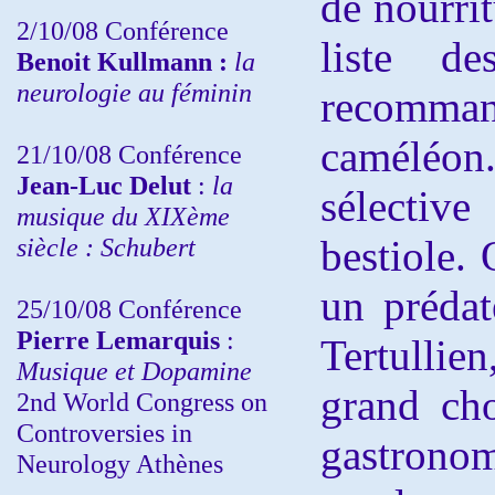
de nourrit
2/10/08
Conférence
liste d
Benoit Kullmann :
la
neurologie au féminin
recomman
caméléon.
21/10/08 Conférence
Jean-Luc Delut
:
la
sélecti
musique du XIXème
siècle : Schubert
bestiole. 
un prédat
25/10/08 Conférence
Pierre Lemarquis
:
Tertulli
Musique et Dopamine
grand ch
2nd World Congress on
Controversies in
gastronom
Neurology Athènes