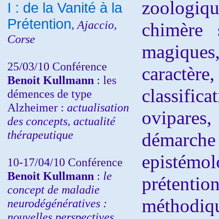
zoologiqu
I : de la Vanité à la
Prétention
, Ajaccio,
chimère 
Corse
magiques,
25/03/10
Conférence
caractère,
Benoit Kullmann
: les
classifi
démences de type
Alzheimer :
actualisation
ovipares,
des concepts, actualité
thérapeutique
démarche
epistém
10-17/04/10
Conférence
Benoit Kullmann
:
le
préten
concept de maladie
méthodiqu
neurodégénératives :
nouvelles perspectives