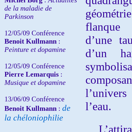
quadran
de la maladie de
géométrie
Parkinson
flanque
12/05/09 Conférence
d’une ta
Benoit Kullmann
:
Peinture et dopamine
d’un ha
symboli
12/05/09 Conférence
Pierre Lemarquis
:
composa
Musique et dopamine
l’univers 
13/06/09 Conférence
l’eau.
de
Benoit Kullmann
:
la chéloniophilie
L’attiran