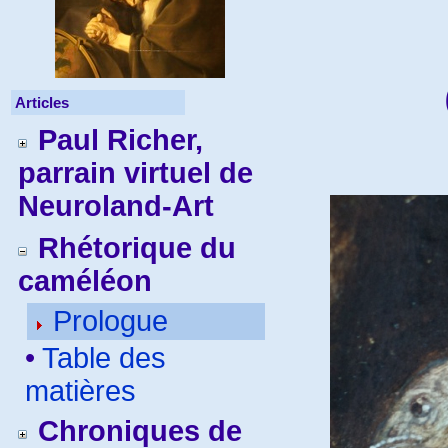
Articles
Paul Richer,
parrain virtuel de
Neuroland-Art
Rhétorique du
caméléon
Prologue
•
Table des
matières
Chroniques de