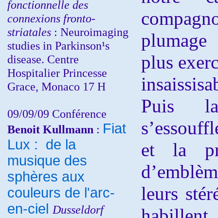
fonctionnelle des
compagn
connexions fronto-
striatales
: Neuroimaging
plumage 
studies in Parkinson¹s
plus exer
disease. Centre
Hospitalier Princesse
insaissis
Grace, Monaco 17 H
Puis l
09/09/09 Conférence
s’essouffl
Fiat
Benoit Kullmann
:
Lux : de la
et la pr
musique des
d’emblème
sphères aux
leurs sté
couleurs de l'arc-
en-ciel
Dusseldorf
habillent