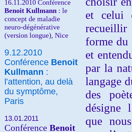
choisir en
16.11.2010 Conférence
Benoit Kullmann
: le
et celui 
concept de maladie
recueilli
neuro-dégénérative
(version longue), Nice
forme du 
9.12.2010
et entendu
Conférence
Benoit
par la na
Kullmann
:
langage d
l'attention, au delà
du symptôme,
des poèt
Paris
désigne l
13.01.2011
que nous
Conférence
Benoit