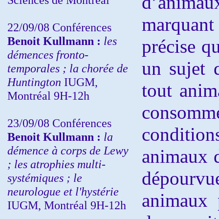
d’anima
marquant 
22/09/08
Conférences
Benoit Kullmann :
les
précise q
démences fronto-
un sujet 
temporales ; la chorée de
Huntington
IUGM,
tout anim
Montréal 9H-12h
consomm
23/09/08
Conférences
condition
Benoit Kullmann :
la
démence à corps de Lewy
animaux d
; les atrophies multi-
dépourv
systémiques ; le
neurologue et l'hystérie
animaux p
IUGM, Montréal 9H-12h