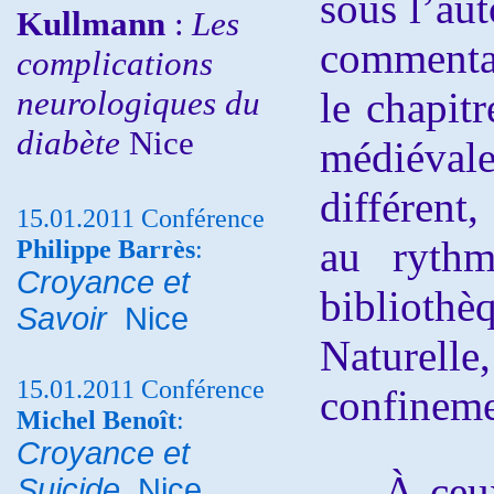
sous l’aut
Kullmann
:
Les
commentai
complications
neurologiques du
le chapi
diabète
Nice
médiévale
différent
15.01.2011 Conférence
au ryth
Philippe Barrès
:
Croyance et
bibliothè
Savoir
Nice
Nature
15.01.2011 Conférence
confineme
Michel Benoît
:
Croyance et
À ceux q
Suicide
Nice