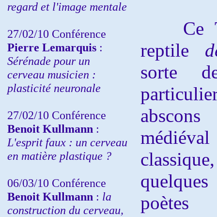
regard et l'image mentale
Ce Trai
27/02/10 Conférence
reptile
d
P
ierre Lemarquis
:
Sérénade pour un
sorte d
cerveau musicien :
plasticité neuronale
particuli
abscons
27/02/10 Conférence
Benoit Kullmann
:
médiéval 
L'esprit faux : un cerveau
classique
en matière plastique ?
quelques 
06/03/10 Conférence
Benoit Kullmann
:
la
poètes 
construction du cerveau,