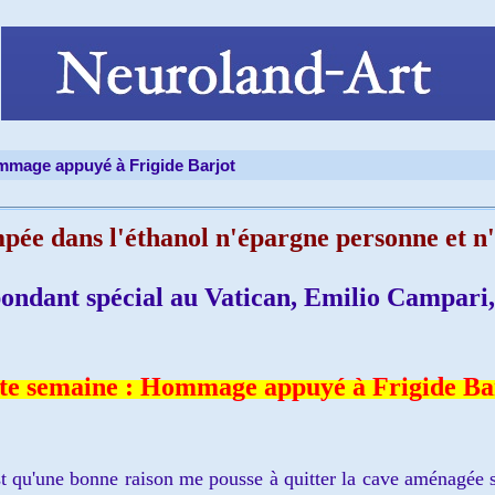
mage appuyé à Frigide Barjot
pée dans l'éthanol n'épargne personne et n'
ondant spécial au Vatican, Emilio Campari, 
te semaine : Hommage appuyé à Frigi
de Ba
st qu'une bonne raison m
e pousse à quitter
la
cave aménagée s