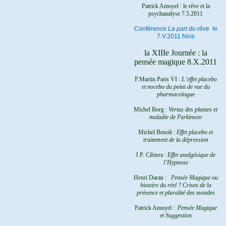
Patrick Amoyel : le rêve et la
psychanalyse
7.5.2011
Conférence
La part du rêve
le
7.V.2011 Nice
la XIIIe Journée : la
pensée magique 8.X.2011
P.Martin Paris VI :
L’effet placebo
et nocebo du point de vue du
pharmacologue
Michel Borg :
Vertus des plantes et
maladie de Parkinson
Michel Benoît :
Effet placebo et
traitement de la dépression
J.P. Cibiera :
Effet analgésique de
l’Hypnose
Henri Daran :
Pensée Magique ou
histoire du réel ?
Crises de la
présence et pluralité des mondes
Patrick Amoyel :
Pensée Magique
et Suggestion