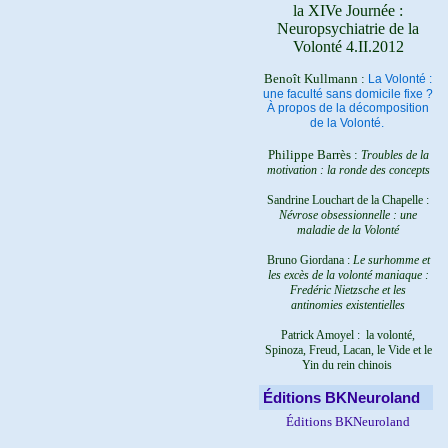
la XIVe Journée :
Neuropsychiatrie de la
Volonté 4.II.2012
Benoît Kullmann :
La Volonté :
une faculté sans domicile fixe ?
À propos de la décomposition
de la Volonté.
Philippe Barrès :
Troubles de la
motivation : la ronde des concepts
Sandrine Louchart de la Chapelle :
Névrose obsessionnelle : une
maladie de la Volonté
Bruno Giordana :
Le surhomme et
les excès de la volonté maniaque :
Fredéric Nietzsche et les
antinomies existentielles
Patrick Amoyel : la volonté,
Spinoza, Freud, Lacan, le Vide et le
Yin du rein chinois
Éditions BKNeuroland
Éditions BKNeuroland