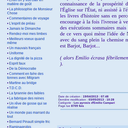
•
Enfin on y voit clair en
connaissance de
la prosp
érité
matière de goût
l'É
glise sur l'État, ni assisté à
•
La philosophie de Monsieur
Chose
les li
vres d'histoire sans en perc
•
Commentaires de voyage
en
courage
à la fois
l'ivresse à v
•
L'esprit de préau
des exécutions sommaires mais e
•
Jamais le Dimanche
de ce vers
quoi
mène
l
'idée de
•
Rendez-moi mes limbes
•
Meilleurs voeux quand
avec du sang plein la chemise m
même
est Barjot, Barjot..
.
•
Un mauvais français
•
Uniforme
( alors
Emilio écras
a fé
brileme
•
La dignité de la pizza
).
•
Esprit faux
•
De la Démocratie
•
Comment en fa!re des
tonnes avec Milgram
•
Martine au bridge
•
T.D.C.D.
•
La tyrannie des faibles
Date de création :
19/04/2013 : 07:48
•
La fabrique des reines
Dernière modification :
03/05/2013 : 10:28
Catégorie :
Les pyrosis d'Emilio Campari
•
Un rêve de gosse qui se
Page lue
8709 fois
réalise
•
Un monde pas marrant du
tout
•
Bernard Pinault simple fric
•
Raminagrobis