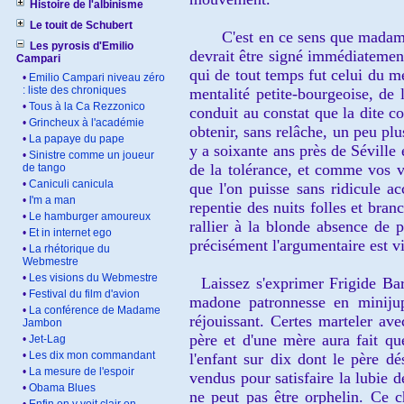
Histoire de l'albinisme
Le touit de Schubert
C'est en ce sens que madame
Les pyrosis d'Emilio
devra
it être signé
immédiatement
Campari
qui de tout tem
ps fut celui du m
•
Emilio Campari niveau zéro
: liste des chroniques
mentalité petite
-bourgeo
ise, de 
•
Tous à la Ca Rezzonico
conduit au constat que la dite 
•
Grincheux à l'académie
obtenir, sans relâche, un peu plu
•
La papaye du pape
y a soix
ante ans près de Séville
•
Sinistre comme un joueur
de la tolérance, et comme vos
v
de tango
•
Caniculi canicula
que l'on puisse sans ridicule a
c
•
I'm a man
repentie des nuits folles et bran
•
Le hamburger amoureux
rallier
à la blonde absence de 
•
Et in internet ego
précisément l'argumentaire est vi
•
La rhétorique du
Webmestre
•
Les visions du Webmestre
Laissez s'exprimer Frigide Ba
•
Festival du film d'avion
madone patronnesse en minijup
•
La conférence de Madame
ré
jouissant. Certes marteler av
Jambon
père et d'une mère aura fait qu
•
Jet-Lag
•
Les dix mon commandant
l'enfant sur dix
dont le p
ère dé
•
La mesure de l'espoir
vendus pour satisfaire la lubie
de
•
Obama Blues
ne peut pas être orphelin
. Ce c