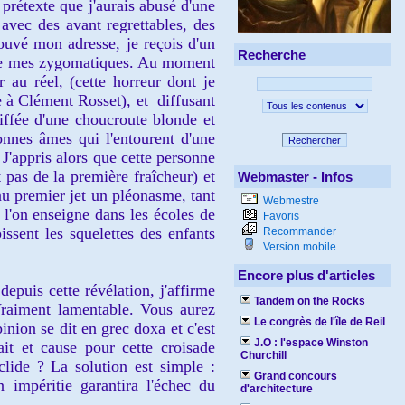
prétexte que j'aurais abusé d'un
e
avec des avant regrettables, des
rouvé mon adresse, je reçois d'un
Recherche
de mes
z
ygomatiques.
Au moment
er
au réel
, (cette horreur dont je
e à
Clément Rosset), et diffusant
iffée d'une choucroute
b
londe et
nnes âmes qui l'entourent d'une
Rechercher
 J'appris alors que cette personne
t pas de la première fraîcheur) et
Webmaster - Infos
 au
pre
mier jet un p
léonasme, tant
Webmestre
 l'on enseigne dans les écoles de
Favoris
issent les
squelettes d
es enfants
Recommander
Version mobile
Encore plus d'articles
 depuis cette révélation, j'affirme
Tandem on the Rocks
Vraiment lamentable. Vous aurez
Le congrès de l'île de Reil
inion se dit en grec doxa et c'est
J.O : l'espace Winston
ait et cause pour cette
croisade
Churchill
lide ? La solution est simple :
Grand concours
n im
péritie
garantira l'échec du
d'architecture