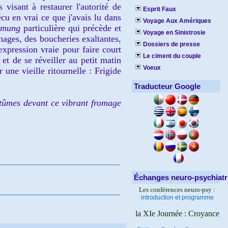
s visant à restaurer l'au
torité de
Esprit Faux
cu
en vrai ce que j'avais lu dans
Voyage Aux Amériques
mmung
part
iculière
qui précède et
Voyage en Sinistrosie
hages, des boucheries exaltantes,
Dossiers de presse
expression vraie pour
faire court
Le ciment du couple
 et de se réveiller au petit ma
tin
Voeux
r un
e vieille r
itournelle : Frigide
Traducteur Google
t
ûmes
devant ce vibrant fromage
Échanges neuro-psychiatr
Les conférences neuro-psy :
introduction et programme
la XIe Journée : Croyance