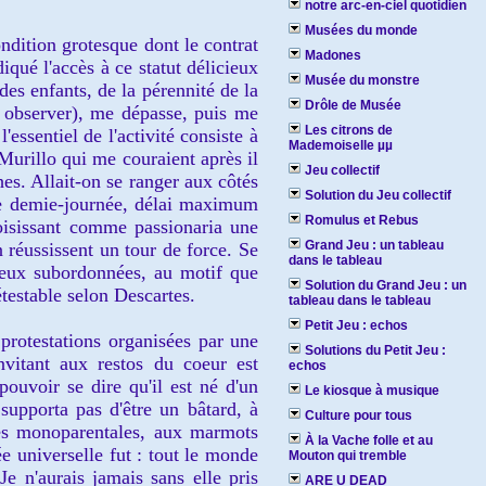
notre arc-en-ciel quotidien
Musées du monde
ondition
grotesque dont le contrat
Madones
diqué l'accès à ce
statut délicieux
Musée du monstre
des enfants, de la pérennité d
e la
Drôle de Musée
e observer), me dép
asse,
puis me
Les citrons de
'essentiel de l'activité consiste à
Mademoiselle µµ
 Murillo
qui me cour
aient après il
Jeu collectif
hes
.
A
llait
-on se ranger aux côtés
Solution du Jeu collectif
 demie-journée, délai
maximum
Romulus et Rebus
isissant comme passionaria une
Grand Jeu : un tableau
n
ré
ussissent un tour de force.
Se
dans le tableau
deux subordonnées, au motif que
Solution du Grand Jeu : un
étestable selon Descartes.
tableau dans le tableau
Petit Jeu : echos
 protestations organisées
par une
Solutions du Petit Jeu :
invitant aux restos du coeur
est
echos
 pouv
oir
se dire qu'il est né d'un
Le kiosque à musique
 supporta pas d'être un bâtard,
à
Culture pour tous
es monoparentales,
a
u
x
marmots
À la Vache folle et au
ée universelle fut : tout le monde
Mouton qui tremble
Je n'a
urais j
amais
sans elle pris
ARE U DEAD