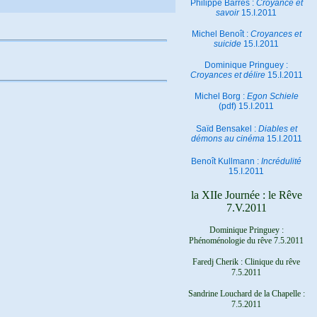
Philippe Barrès :
Croyance et
savoir
15.I.2011
Michel Benoît :
Croyances et
suicide
15.I.2011
Dominique Pringuey :
Croyances et délire
15.I.2011
Michel Borg :
Egon Schiele
(pdf) 15.I.2011
Saïd Bensakel :
Diables et
démons au cinéma
15.I.2011
Benoît Kullmann :
Incrédulité
15.I.2011
la XIIe Journée : le Rêve
7.V.2011
Dominique Pringuey :
Phénoménologie du rêve 7.5.2011
Faredj Cherik : Clinique du rêve
7.5.2011
Sandrine Louchard de la Chapelle :
7.5.2011