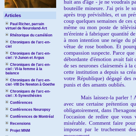
huit ans d'âge - je ne voudrais 
bou
teille mineure
. J'ai pr
is le s
après
trop prévisibles
, et un pr
Articles
coup quelques semaines de ces q
Paul Richer, parrain
même ou mon poste de télévisi
virtuel de Neuroland-Art
m
'éreinte
à fa
briquer quantité d
Rhétorique du caméléon
à m
on intention
une neige du plu
Chroniques de l'arc-en-
vêtue d
e rose bonbon. Et pour
ciel
compassion suspecte. Parce qu
e
Chroniques de l'arc-en-
ciel : V-Junon et Argus
débordante d
'
émotion
avait
fait
Chroniques de l'arc-en-
de ses neurones clairsemés à la
ciel : VI-la femme à la
cette institution a
de
puis
sa créa
balance
votre République)
dégagé des re
Chroniques de l'arc-en-
punis et
des amants oubliés
.
ciel -VIII De Newton à Goethe
Chroniques de l'arc-en-
ciel : X-Synesthésies
Mais laissez
-
la pa
rler ! 
Conférences
avec une certaine prétention q
obligato
irement, dans l'hexagone 
Conférences Neuropsy
l'occasion de redire que vous 
Conférences de Montréal
mis
érable.
Comment faire pour
Recensions
imposez par le truchement d
Projet MNM
mouvement.