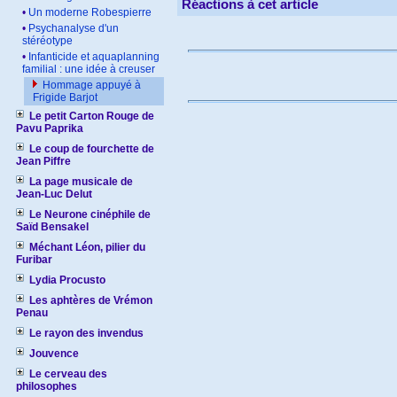
Réactions à cet article
•
Un moderne Robespierre
•
Psychanalyse d'un
stéréotype
•
Infanticide et aquaplanning
familial : une idée à creuser
Hommage appuyé à
Frigide Barjot
Le petit Carton Rouge de
Pavu Paprika
Le coup de fourchette de
Jean Piffre
La page musicale de
Jean-Luc Delut
Le Neurone cinéphile de
Saïd Bensakel
Méchant Léon, pilier du
Furibar
Lydia Procusto
Les aphtères de Vrémon
Penau
Le rayon des invendus
Jouvence
Le cerveau des
philosophes