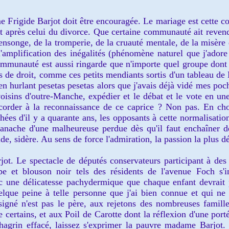
 Frigide Bar
j
ot doit être encourag
é
e. Le mariage est cette c
 après
celui du
divorce. Que certaine communauté
ait reven
ens
onge, de la tr
omp
erie,
de la c
ruauté mentale, de la misère 
l'amplification des inégalités (phénomène naturel que j'ador
communauté est aussi ringarde que n'im
porte quel
groupe
dont l
s de d
roit
, comme ces
p
etits mend
iants
sortis d'un tableau de
 en hurlant pesetas pesetas alors que
j'avais déjà vidé mes poc
oisins d'outre-Manche, expé
dier et le débat et le vo
te
en une
corder à
l
a reconnaissance de ce c
aprice
? Non pas.
En cho
chées d'il y a quarante ans, les opposant
s à cette normalisatio
pana
che d'une malheu
reuse perdue
dès qu'il faut enchaîner 
de, si
dère
. Au sens de force l'admiration, la passion la p
lus d
r
jot. Le spectacle de députés conserv
ateurs participant à des
e et blouson noir tels des résidents d
e l'avenue Foch s'
ec une délicatesse pachydermique
que ch
aque enfant devrait
elque peine
à telle personne que j'ai
bien connu
e et qui ne
signé n'est pas le père
, aux rejetons des nombreu
ses
famil
l
 certains,
et aux
Poil de Carotte dont la réflexion d'une port
hagrin effac
é, laissez s'exprimer la pauvre mad
ame Barjot.