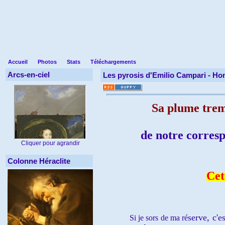
Accueil
Photos
Stats
Téléchargements
Arcs-en-ciel
Les pyrosis d'Emilio Campari -
Hom
Sa plume trem
de notre corresp
Cliquer pour agrandir
Colonne Héraclite
Cet
serve
,
c'e
Si je sors de ma ré