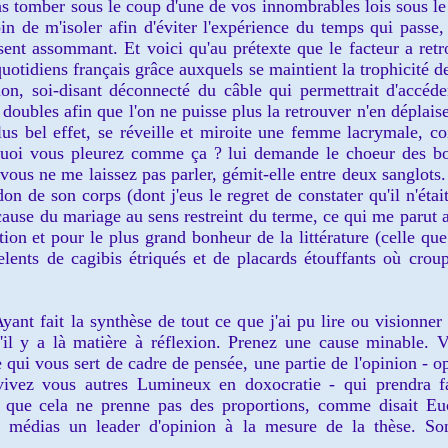
pas tomber sous le coup d'une de vos innombrables lois sous le 
oin de m'isoler afin d'éviter l'expérience du
temps qui passe, 
ésent assommant. Et voici
qu
'au prétexte que le facteur a ret
uotidiens français gr
â
ce aux
quels
s
e maintient la trophicité 
on, soi
-
disant déconnecté du c
â
ble qui permettrait d'accéd
e dou
bles afin que l'on ne puisse plus la retrouver n'en déplais
s bel effet, se réveille et m
iroite
une f
emme lacrymale, co
quoi vous p
leurez comme ça ?
l
ui demande
le choeur des bo
 vous ne me laissez pas parler, gémit
-
elle entre deux sanglots.
don de son corps
(dont j'eu
s
le regret de constater qu'il n'étai
 cause du mariage
au sens restreint du
terme, ce qui me parut
tion et
pour le plus grand bonheur de la littérature (
celle que
lents
de cagibi
s
étriqués et de placards
étouffants
où croup
Ayant fait la synthèse de tout ce q
ue j'ai pu lire ou visionner
u'il y a là matière à réflexion. Prenez une cause minable. 
qui vous sert de cadre de pensée, une partie de l'opinion - op
vive
z vous autres Lumineux
en doxocratie
- qui prendra f
 que cela ne
prenne pas des proportions, comme disait Euc
es médias
un leader d'opinion à la mesure
de la thèse
. So