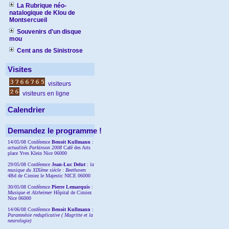
La Rubrique néo-
natalogique de Klou de
Montsercueil
Souvenirs d'un disque
mou
Cent ans de Sinistrose
Visites
visiteurs
visiteurs en ligne
Calendrier
Demandez le programme !
14/05/08 Conférence
Benoit Kullmann
:
actualités Parkinson 2008
Café des Arts
place Yves Klein Nice 06000
29/05/08 Conférence
Jean-Luc Delut
:
la
musique du XIXème siècle : Beethoven
4Bd de Cimiez le Majestic NICE 06000
30/05/08 Conférence
Pierre Lemarquis
:
Musique et Alzheimer
Hôpital de Cimiez
Nice 06000
14/06/08 Conférence
Benoit Kullmann
:
Paramnésie reduplicative ( Magritte et la
neurologie)