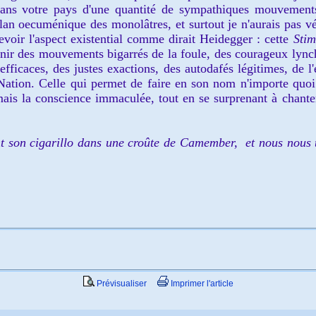
dans
votre pays d'une
quantité de sympathiques mouvem
ent
 l'élan oecuménique des mono
lâtres, et surtout
je n'aurais pas
vé
evoi
r l'aspect existential comme dirait Heidegger : cette
Sti
enir des mouvements bigarrés de la foule, des courageux lync
fficaces, des justes exactions, des autodafés
légiti
mes,
de
l'
 Nation. Celle qui permet de faire en son nom n'imp
orte quoi
ais la cons
cience immaculée
, tout en
se surprenant à chante
nt
son ci
garillo dans
une cr
oû
te de Camember,
et nous nous 
Prévisualiser
Imprimer l'article