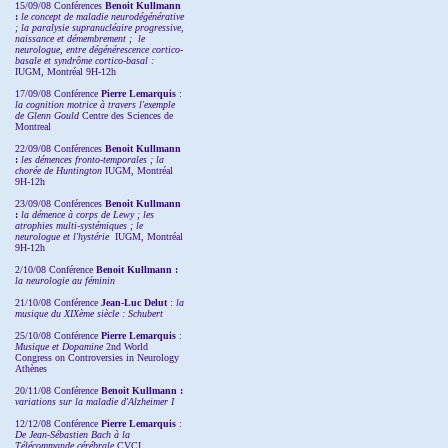
15/09/08
Conférences
Benoit Kullmann
:
l
e concept de maladie neurodégénérative
; la
paralysie supranucléaire progressive,
naissance et démembrement ;
le
neurologue, entre dégénérescence cortico-
basale et syndrôme cortico-basal :
IUGM, Montréal 9H-12h
17/09/08 Conférence
Pierre Lemarquis
:
la cognition motrice à travers l'exemple
de Glenn Gould
Centre des Sciences de
Montreal
22/09/08
Conférences
Benoit Kullmann
:
les démences fronto-temporales ; la
chorée de Huntington
IUGM, Montréal
9H-12h
23/09/08
Conférences
Benoit Kullmann
:
la démence à corps de Lewy ; les
atrophies multi-systémiques ; le
neurologue et l'hystérie
IUGM, Montréal
9H-12h
2/10/08
Conférence
Benoit Kullmann :
la neurologie au féminin
21/10/08 Conférence
Jean-Luc Delut
:
la
musique du XIXème siècle : Schubert
25/10/08 Conférence
Pierre Lemarquis
:
Musique et Dopamine
2nd World
Congress on Controversies in Neurology
Athènes
20/11/08
Conférence
Benoit Kullmann :
variations sur la maladie d'Alzheimer I
12/12/08 Conférence
Pierre Lemarquis
:
De Jean-Sébastien Bach à la
Télécommande cérébrale
CVCI