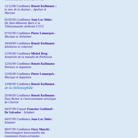
13/12/08
Conférence
Benoit Kullmann :
le sens de la douleur ; Apollon et
Marsyas
05/02/09 Conférence
Jean-Luc Delut
:
De Jean-Sébastien Bach à la
Télécommande cérébrale
CVCI
07/02/09 Conférence
Pierre Lemarquis
:
Musique et Alzheimer
18/04/09 Conférence
Benoit Kullmann
:
Inhibition et créativité
12/05/09 Conférence
Michel Borg
:
Actualités de la maladie de Parkinson
12/05/09 Conférence
Benoit Kullmann
:
Peinture et dopamine
12/05/09 Conférence
Pierre Lemarquis
:
Musique et dopamine
13/06/09 Conférence
Benoit Kullmann
:
de la chéloniophilie
20/06/09 Conférence
Benoit Kullmann
:
Paul Richer et l'environnement artistique
de Charcot
04/07/09 Concert
Francine Guillouët -
De Salvador
:
Schubert
04/07/09 Conférence
Jean-Luc Delut
:
Schubert
08/07/09 Conférence
Oury Monchi
:
Neuroimagerie fonctionnelle des
connexions fronto-striatales
: