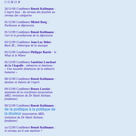
C.U.M 21 H
26/11/09 Conférence
Benoit Kullmann
:
L'esprit faux : du cerveau des facultés au
cerveau des catégories
01/12/09 Conférence
Michel Borg
:
Parkinson et dépression
01/12/09 Conférence
Benoit Kullmann
:
l'art et le prosélytisme de la dépression
03/12/09 Conférence
Jean-Luc Delut
:
Bach III ; rhétorique de la musique
05/12/09 Conférence
Philippe Barrès
:
le
What et le Where
05/12/09 Conférence
Sandrine
Louchart
de la Chapelle
:
mémoires et émotions :
« Une nouvelle dimension de la mémoire
humaine »
08/12/09 Conférence
Benoit Kullmann
:
douleur et théorie de l'esprit
09/12/09 Conférence
Bruno Lussiez
:
anatomie de la crucifixion (association
ARD, invitation du Dr Haiel Alchaar,
fondateur)
09/12/09 Conférence
Benoit Kullmann
:
de la poétique à la politique de
la douleur
(
association ARD,
invitation
du Dr
Haiel Alchaar,
fondateur)
xx/12/09 Conférence
Benoit Kullmann
:
le cerveau est-il une machine ?