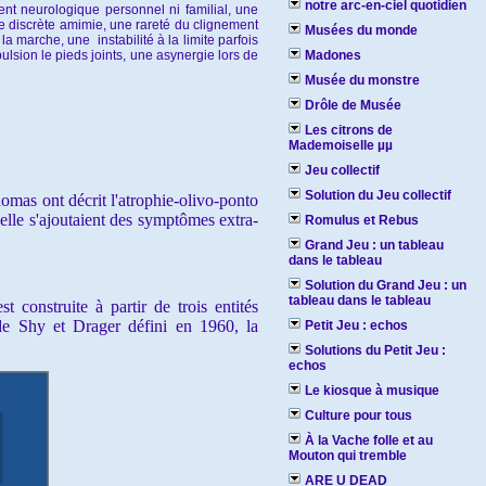
notre arc-en-ciel quotidien
nt neurologique personnel ni familial, une
 une discrète amimie, une rareté du clignement
Musées du monde
marche, une instabilité à la limite parfois
lsion le pieds joints, une asynergie lors de
Madones
Musée du monstre
Drôle de Musée
Les citrons de
Mademoiselle µµ
Jeu collectif
Solution du Jeu collectif
mas ont décrit l'atrophie-olivo-ponto
lle s'ajoutaient des symptômes extra-
Romulus et Rebus
Grand Jeu : un tableau
dans le tableau
Solution du Grand Jeu : un
tableau dans le tableau
construite à partir de trois entités
e de Shy et Drager défini en 1960, la
Petit Jeu : echos
Solutions du Petit Jeu :
echos
Le kiosque à musique
Culture pour tous
À la Vache folle et au
Mouton qui tremble
ARE U DEAD