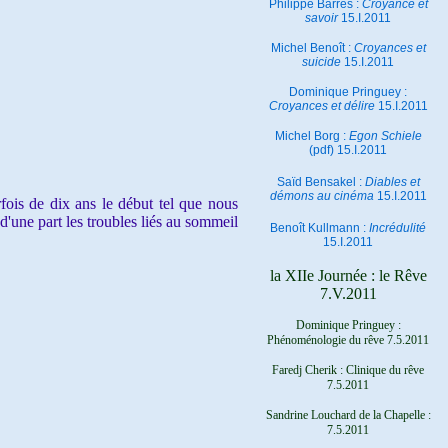
Philippe Barrès :
Croyance et
savoir
15.I.2011
Michel Benoît :
Croyances et
suicide
15.I.2011
Dominique Pringuey :
Croyances et délire
15.I.2011
Michel Borg :
Egon Schiele
(pdf) 15.I.2011
Saïd Bensakel :
Diables et
démons au cinéma
15.I.2011
ois de dix ans le début tel que nous
d'une part les troubles liés au sommeil
Benoît Kullmann :
Incrédulité
15.I.2011
la XIIe Journée : le Rêve
7.V.2011
Dominique Pringuey :
Phénoménologie du rêve 7.5.2011
Faredj Cherik : Clinique du rêve
7.5.2011
Sandrine Louchard de la Chapelle :
7.5.2011