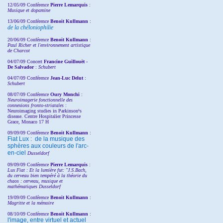
12/05/09 Conférence
Pierre Lemarquis
:
Musique et dopamine
13/06/09 Conférence
Benoit Kullmann
:
de la chéloniophilie
20/06/09 Conférence
Benoit Kullmann
:
Paul Richer et l'environnement artistique
de Charcot
04/07/09 Concert
Francine Guillouët -
De Salvador
:
Schubert
04/07/09 Conférence
Jean-Luc Delut
:
Schubert
08/07/09 Conférence
Oury Monchi
:
Neuroimagerie fonctionnelle des
connexions fronto-striatales
:
Neuroimaging studies in Parkinson¹s
disease. Centre Hospitalier Princesse
Grace, Monaco 17 H
09/09/09 Conférence
Benoit Kullmann
:
Fiat Lux : de la musique des
sphères aux couleurs de l'arc-
en-ciel
Dusseldorf
09/09/09 Conférence
Pierre Lemarquis
:
Lux Fiat : Et la lumière fut: "J.S.Bach,
du cerveau bien tempéré à la théorie du
chaos : cerveau, musique et
mathématiques Dusseldorf
19/09/09 Conférence
Benoit Kullmann
:
Magritte et la mémoire
08/10/09 Conférence
Benoit Kullmann
:
l'image, entre virtuel et actuel