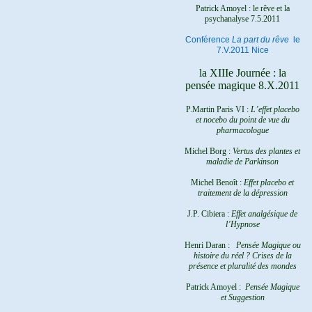
Patrick Amoyel : le rêve et la
psychanalyse
7.5.2011
Conférence
La part du rêve
le
7.V.2011 Nice
la XIIIe Journée : la
pensée magique 8.X.2011
P.Martin Paris VI :
L’effet placebo
et nocebo du point de vue du
pharmacologue
Michel Borg :
Vertus des plantes et
maladie de Parkinson
Michel Benoît :
Effet placebo et
traitement de la dépression
J.P. Cibiera :
Effet analgésique de
l’Hypnose
Henri Daran :
Pensée Magique ou
histoire du réel ?
Crises de la
présence et pluralité des mondes
Patrick Amoyel :
Pensée Magique
et Suggestion