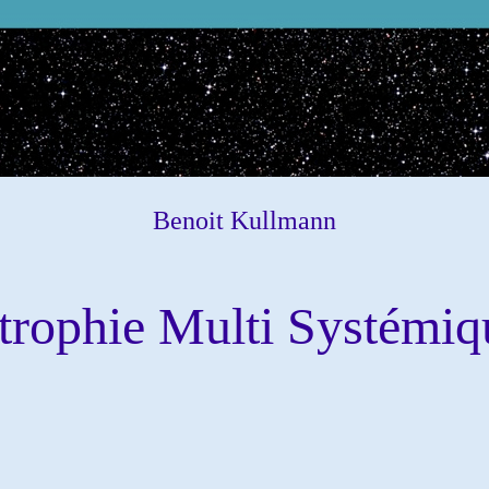
Benoit Kullmann
trophie Multi Systémiq