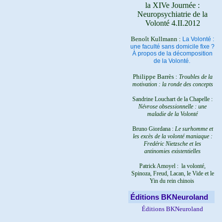
la XIVe Journée :
Neuropsychiatrie de la
Volonté 4.II.2012
Benoît Kullmann :
La Volonté :
une faculté sans domicile fixe ?
À propos de la décomposition
de la Volonté.
Philippe Barrès :
Troubles de la
motivation : la ronde des concepts
Sandrine Louchart de la Chapelle :
Névrose obsessionnelle : une
maladie de la Volonté
Bruno Giordana :
Le surhomme et
les excès de la volonté maniaque :
Fredéric Nietzsche et les
antinomies existentielles
Patrick Amoyel : la volonté,
Spinoza, Freud, Lacan, le Vide et le
Yin du rein chinois
Éditions BKNeuroland
Éditions BKNeuroland