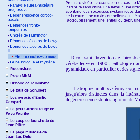
Première vidéo : présentation du cas de M
•
Paralysie supra-nucléaire
instabilité sans chute, une lenteur, une diff
progressive
spontané, des secousses nystagmiques dans 
•
Degenerescence cortico-
de la chute, une ataxie cérebelleuse, un él
basale
l'accroupissement, une lenteur du débit, un
•
Demences fronto-
temporales
•
Chorée de Huntington
•
Démences à corps de Lewy
•
Démences à corps de Lewy
II
Atrophie multisystémique
Bien avant l'invention de l'atrophie
•
Le neurologue et l'hystérie
cérébelleuse en 1900 : pathologie do
pyramidaux en particulier et des signe
Recensions
Projet MNM
Histoire de l'albinisme
L'atrophie multi-système, ou mul
Le touit de Schubert
jusqu'alors distinctes dans la litté
Les pyrosis d'Emilio
dégénérescence striato-nigrique de V
Campari
Le petit Carton Rouge de
Pavu Paprika
Le coup de fourchette de
Jean Piffre
La page musicale de
Jean-Luc Delut