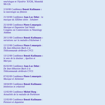
neurologue et l'hystérie
IUGM, Montréal
9H-12h
2/10/08
Conférence
Benoit Kullmann :
la neurologie au féminin
21/10/08 Conférence
Jean-Luc Delut
:
la
musique du XIXème siècle : Schubert
25/10/08 Conférence
Pierre Lemarquis
:
Musique et Dopamine
2nd World
Congress on Controversies in Neurology
Athènes
20/11/08
Conférence
Benoit Kullmann :
variations sur la maladie d'Alzheimer I
12/12/08 Conférence
Pierre Lemarquis
:
De Jean-Sébastien Bach à la
Télécommande cérébrale
CVCI
13/12/08
Conférence
Benoit Kullmann :
le sens de la douleur ; Apollon et
Marsyas
05/02/09 Conférence
Jean-Luc Delut
:
De Jean-Sébastien Bach à la
Télécommande cérébrale
CVCI
07/02/09 Conférence
Pierre Lemarquis
:
Musique et Alzheimer
18/04/09 Conférence
Benoit Kullmann
:
Inhibition et créativité
12/05/09 Conférence
Michel Borg
:
Actualités de la maladie de Parkinson
12/05/09 Conférence
Benoit Kullmann
:
Peinture et dopamine