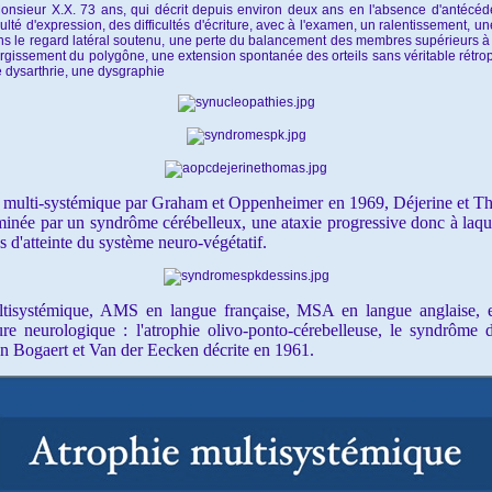
onsieur X.X. 73 ans, qui décrit depuis environ deux ans en l'absence d'antécéde
iculté d'expression, des difficultés d'écriture, avec à l'examen, un ralentissement,
le regard latéral soutenu, une perte du balancement des membres supérieurs à la 
argissement du polygône, une extension spontanée des orteils sans véritable rétropu
e dysarthrie, une dysgraphie
 multi-systémique par Graham et Oppenheimer en 1969, Déjerine et Tho
minée par un syndrôme cérébelleux, une ataxie progressive donc à laque
s d'atteinte du système neuro-végétatif.
tisystémique, AMS en langue française, MSA en langue anglaise, est 
rature neurologique : l'atrophie olivo-ponto-cérebelleuse, le syndrôm
an Bogaert et Van der Eecken décrite en 1961.