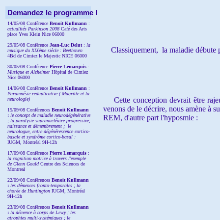
Demandez le programme !
14/05/08 Conférence
Benoit Kullmann
:
actualités Parkinson 2008
Café des Arts
place Yves Klein Nice 06000
29/05/08 Conférence
Jean-Luc Delut
:
la
Classiquement, la maladie débute pa
musique du XIXème siècle : Beethoven
4Bd de Cimiez le Majestic NICE 06000
30/05/08 Conférence
Pierre Lemarquis
:
Musique et Alzheimer
Hôpital de Cimiez
Nice 06000
14/06/08 Conférence
Benoit Kullmann
:
Paramnésie reduplicative ( Magritte et la
Cette conception devrait être rajeu
neurologie)
venons de le décrire, nous amène à sug
15/09/08
Conférences
Benoit Kullmann
:
l
e concept de maladie neurodégénérative
REM, d'autre part l'hyposmie :
; la
paralysie supranucléaire progressive,
naissance et démembrement ;
le
neurologue, entre dégénérescence cortico-
basale et syndrôme cortico-basal :
IUGM, Montréal 9H-12h
17/09/08 Conférence
Pierre Lemarquis
:
la cognition motrice à travers l'exemple
de Glenn Gould
Centre des Sciences de
Montreal
22/09/08
Conférences
Benoit Kullmann
:
les démences fronto-temporales ; la
chorée de Huntington
IUGM, Montréal
9H-12h
23/09/08
Conférences
Benoit Kullmann
:
la démence à corps de Lewy ; les
atrophies multi-systémiques ; le