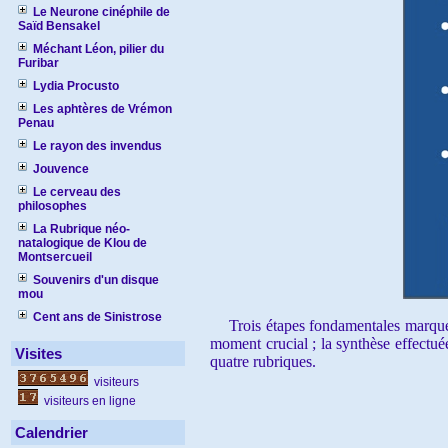
Le Neurone cinéphile de
Saïd Bensakel
Méchant Léon, pilier du
Furibar
Lydia Procusto
Les aphtères de Vrémon
Penau
Le rayon des invendus
Jouvence
Le cerveau des
philosophes
La Rubrique néo-
natalogique de Klou de
Montsercueil
Souvenirs d'un disque
mou
Cent ans de Sinistrose
Trois étapes fondamentales marquent l
moment crucial ; la synthèse effectué
Visites
quatre rubriques.
visiteurs
visiteurs en ligne
Calendrier