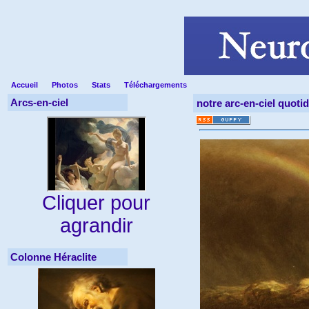
Accueil
Photos
Stats
Téléchargements
Arcs-en-ciel
notre arc-en-ciel quotid
Cliquer pour
agrandir
Colonne Héraclite