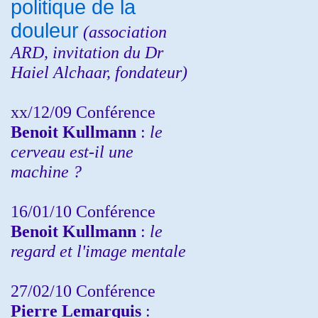
politique de la
douleur
(
association
ARD,
invitation
du Dr
Haiel Alchaar, fondateur)
xx/12/09 Conférence
Benoit Kullmann
:
le
cerveau est-il une
machine ?
16/01/10 Conférence
Benoit Kullmann
:
le
regard et l'image mentale
27/02/10 Conférence
P
ierre Lemarquis
: