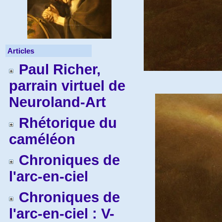
Articles
Paul Richer,
parrain virtuel de
Neuroland-Art
Rhétorique du
caméléon
Chroniques de
l'arc-en-ciel
Chroniques de
l'arc-en-ciel : V-