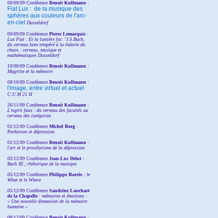
09/09/09 Conférence
Benoit Kullmann
:
Fiat Lux : de la musique des
sphères aux couleurs de l'arc-
en-ciel
Dusseldorf
09/09/09 Conférence
Pierre Lemarquis
:
Lux Fiat : Et la lumière fut: "J.S.Bach,
du cerveau bien tempéré à la théorie du
chaos : cerveau, musique et
mathématiques Dusseldorf
19/09/09 Conférence
Benoit Kullmann
:
Magritte et la mémoire
08/10/09 Conférence
Benoit Kullmann
:
l'image, entre virtuel et actuel
C.U.M 21 H
26/11/09 Conférence
Benoit Kullmann
:
L'esprit faux : du cerveau des facultés au
cerveau des catégories
01/12/09 Conférence
Michel Borg
:
Parkinson et dépression
01/12/09 Conférence
Benoit Kullmann
:
l'art et le prosélytisme de la dépression
03/12/09 Conférence
Jean-Luc Delut
:
Bach III ; rhétorique de la musique
05/12/09 Conférence
Philippe Barrès
:
le
What et le Where
05/12/09 Conférence
Sandrine
Louchart
de la Chapelle
:
mémoires et émotions :
« Une nouvelle dimension de la mémoire
humaine »
08/12/09 Conférence
Benoit Kullmann
: