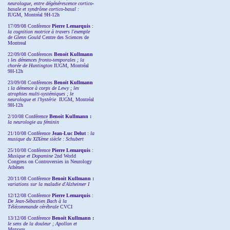
neurologue, entre dégénérescence cortico-
basale et syndrôme cortico-basal :
IUGM, Montréal 9H-12h
17/09/08 Conférence
Pierre Lemarquis
:
la cognition motrice à travers l'exemple
de Glenn Gould
Centre des Sciences de
Montreal
22/09/08
Conférences
Benoit Kullmann
:
les démences fronto-temporales ; la
chorée de Huntington
IUGM, Montréal
9H-12h
23/09/08
Conférences
Benoit Kullmann
:
la démence à corps de Lewy ; les
atrophies multi-systémiques ; le
neurologue et l'hystérie
IUGM, Montréal
9H-12h
2/10/08
Conférence
Benoit Kullmann :
la neurologie au féminin
21/10/08 Conférence
Jean-Luc Delut
:
la
musique du XIXème siècle : Schubert
25/10/08 Conférence
Pierre Lemarquis
:
Musique et Dopamine
2nd World
Congress on Controversies in Neurology
Athènes
20/11/08
Conférence
Benoit Kullmann :
variations sur la maladie d'Alzheimer I
12/12/08 Conférence
Pierre Lemarquis
:
De Jean-Sébastien Bach à la
Télécommande cérébrale
CVCI
13/12/08
Conférence
Benoit Kullmann :
le sens de la douleur ; Apollon et
Marsyas