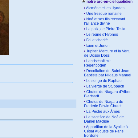
notre arc-en-ciel quotidien
•
Alcmène et les Hyades
•
Une fresque romaine
•
Noé et ses fils recevant
l'alliance divine
•
La paix, de Pietro Testa
•
Le règne d'Hypnos
•
Foi et charité
•
Ixion et Junon
•
Jupiter, Mercure et la Vertu
de Dosso Dossi
•
Landschaft mit
Regenbogen
•
Décollation de Saint Jean
Baptiste par Niklaus Manuel
•
Le songe de Raphael
•
La vierge de Stuppach
•
Chutes du Niagara d'Albert
Biertsadt
•
Chutes du Niagara de
Frederic Edwin Church
•
La Pêche aux Âmes
•
Le sacrifice de Noé de
Daniel Maclise
•
Apparition de la Sybille à
César Auguste de Paris
Bordone