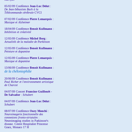
05/02/09 Conférence
Jean-Luc Delut
:
De Jean-Sébastien Bach à la
Télécommande cérébrale
CVCI
07/02/09 Conférence
Pierre Lemarquis
:
Musique et Alzheimer
18/04/09 Conférence
Benoit Kullmann
:
Inhibition et créativité
12/05/09 Conférence
Michel Borg
:
Actualités de la maladie de Parkinson
12/05/09 Conférence
Benoit Kullmann
:
Peinture et dopamine
12/05/09 Conférence
Pierre Lemarquis
:
Musique et dopamine
13/06/09 Conférence
Benoit Kullmann
:
de la chéloniophilie
20/06/09 Conférence
Benoit Kullmann
:
Paul Richer et l'environnement artistique
de Charcot
04/07/09 Concert
Francine Guillouët -
De Salvador
:
Schubert
04/07/09 Conférence
Jean-Luc Delut
:
Schubert
08/07/09 Conférence
Oury Monchi
:
Neuroimagerie fonctionnelle des
connexions fronto-striatales
:
Neuroimaging studies in Parkinson¹s
disease. Centre Hospitalier Princesse
Grace, Monaco 17 H