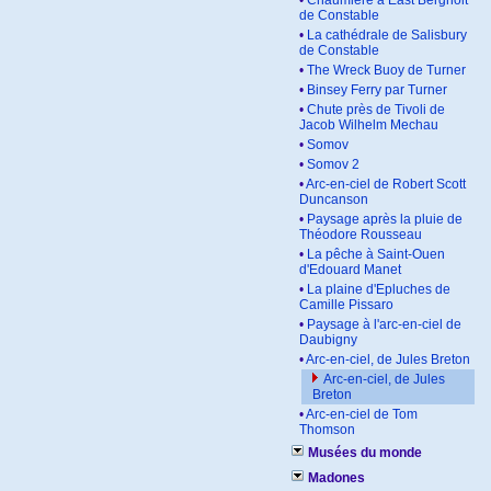
•
Chaumière à East Bergholt
de Constable
•
La cathédrale de Salisbury
de Constable
•
The Wreck Buoy de Turner
•
Binsey Ferry par Turner
•
Chute près de Tivoli de
Jacob Wilhelm Mechau
•
Somov
•
Somov 2
•
Arc-en-ciel de Robert Scott
Duncanson
•
Paysage après la pluie de
Théodore Rousseau
•
La pêche à Saint-Ouen
d'Edouard Manet
•
La plaine d'Epluches de
Camille Pissaro
•
Paysage à l'arc-en-ciel de
Daubigny
•
Arc-en-ciel, de Jules Breton
Arc-en-ciel, de Jules
Breton
•
Arc-en-ciel de Tom
Thomson
Musées du monde
Madones