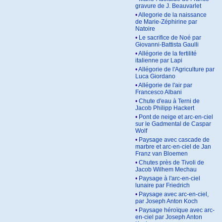
gravure de J. Beauvarlet
•
Allegorie de la naissance
de Marie-Zéphirine par
Natoire
•
Le sacrifice de Noé par
Giovanni-Battista Gaulli
•
Allégorie de la fertilité
italienne par Lapi
•
Allégorie de l'Agriculture par
Luca Giordano
•
Allégorie de l'air par
Francesco Albani
•
Chute d'eau à Terni de
Jacob Philipp Hackert
•
Pont de neige et arc-en-ciel
sur le Gadmental de Caspar
Wolf
•
Paysage avec cascade de
marbre et arc-en-ciel de Jan
Franz van Bloemen
•
Chutes près de Tivoli de
Jacob Wilhem Mechau
•
Paysage à l'arc-en-ciel
lunaire par Friedrich
•
Paysage avec arc-en-ciel,
par Joseph Anton Koch
•
Paysage héroïque avec arc-
en-ciel par Joseph Anton