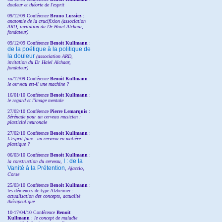
douleur et théorie de l'esprit
09/12/09 Conférence
Bruno Lussiez
:
anatomie de la crucifixion (association
ARD, invitation du Dr Haiel Alchaar,
fondateur)
09/12/09 Conférence
Benoit Kullmann
:
de la poétique à la politique de
la douleur
(
association ARD,
invitation
du Dr
Haiel Alchaar,
fondateur)
xx/12/09 Conférence
Benoit Kullmann
:
le cerveau est-il une machine ?
16/01/10 Conférence
Benoit Kullmann
:
le regard et l'image mentale
27/02/10 Conférence
P
ierre Lemarquis
:
Sérénade pour un cerveau musicien :
plasticité neuronale
27/02/10 Conférence
Benoit Kullmann
:
L'esprit faux : un cerveau en matière
plastique ?
06/03/10 Conférence
Benoit Kullmann
:
I : de la
la construction du cerveau,
Vanité à la Prétention
, Ajaccio,
Corse
25/03/10
Conférence
Benoit Kullmann
:
les démences de type Alzheimer :
actualisation des concepts, actualité
thérapeutique
10-17/04/10
Conférence
Benoit
Kullmann
:
le concept de maladie