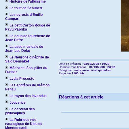
Histoire de l'albinisme
Le touit de Schubert
Les pyrosis d'Emilio
Campari
Le petit Carton Rouge de
Pavu Paprika
Le coup de fourchette de
Jean Piffre
La page musicale de
Jean-Luc Delut
Le Neurone cinéphile de
Saïd Bensakel
Date de création :
04/10/2008 : 19:29
Dernière modification :
06/10/2008 : 23:52
Méchant Léon, pilier du
Catégorie :
notre arc-en-ciel quotidien
Furibar
Page lue
7165 fois
Lydia Procusto
Les aphtères de Vrémon
Penau
Le rayon des invendus
Réactions à cet article
Jouvence
Le cerveau des
philosophes
La Rubrique néo-
natalogique de Klou de
Montsercueil