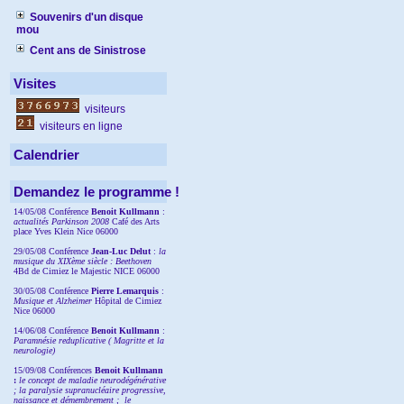
Souvenirs d'un disque
mou
Cent ans de Sinistrose
Visites
visiteurs
visiteurs en ligne
Calendrier
Demandez le programme !
14/05/08 Conférence
Benoit Kullmann
:
actualités Parkinson 2008
Café des Arts
place Yves Klein Nice 06000
29/05/08 Conférence
Jean-Luc Delut
:
la
musique du XIXème siècle : Beethoven
4Bd de Cimiez le Majestic NICE 06000
30/05/08 Conférence
Pierre Lemarquis
:
Musique et Alzheimer
Hôpital de Cimiez
Nice 06000
14/06/08 Conférence
Benoit Kullmann
:
Paramnésie reduplicative ( Magritte et la
neurologie)
15/09/08
Conférences
Benoit Kullmann
:
l
e concept de maladie neurodégénérative
; la
paralysie supranucléaire progressive,
naissance et démembrement ;
le