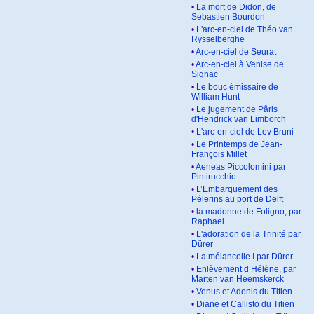
•
La mort de Didon, de
Sebastien Bourdon
•
L'arc-en-ciel de Théo van
Rysselberghe
•
Arc-en-ciel de Seurat
•
Arc-en-ciel à Venise de
Signac
•
Le bouc émissaire de
William Hunt
•
Le jugement de Pâris
d'Hendrick van Limborch
•
L'arc-en-ciel de Lev Bruni
•
Le Printemps de Jean-
François Millet
•
Aeneas Piccolomini par
Pintirucchio
•
L’Embarquement des
Pélerins au port de Delft
•
la madonne de Foligno, par
Raphael
•
L'adoration de la Trinité par
Dürer
•
La mélancolie I par Dürer
•
Enlèvement d’Hélène, par
Marten van Heemskerck
•
Venus et Adonis du Titien
•
Diane et Callisto du Titien