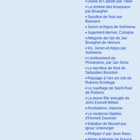
•
Diane et Callisto par Titien
•
La rentrée des troupeaux
par Brueghel
•
Sacrifice de Noé par
Bassano
•
Junon et Argus de Solimena
•
Jugement dernier, Cologne
•
Allegorie de l'air de Jan
Brueghel de Velours
•
Iris, Junon et Argus par
Solimena
•
L'enlèvement de
Proserpine, par Jan Sons
•
Le sacrifice de Noé de
Sebastien Bourdon
•
Paysage à l'arc-en-ciel de
Rubens Ermitage
•
Le naufrage de Saint-Paul
de Rubens
•
La jeune fille aveugle de
John Everett Millais
•
Arcobaleno, imprese
•
Le moderne Galilée,
d'Honoré Daumier
•
Initiation de Mozart par
Ignaz Untererger
•
Philippe V par Jean Ranc
•
Marie-Adélaïde de France