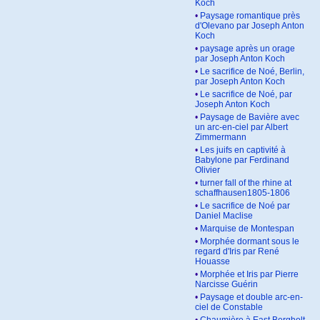
Koch
•
Paysage romantique près
d'Olevano par Joseph Anton
Koch
•
paysage après un orage
par Joseph Anton Koch
•
Le sacrifice de Noé, Berlin,
par Joseph Anton Koch
•
Le sacrifice de Noé, par
Joseph Anton Koch
•
Paysage de Bavière avec
un arc-en-ciel par Albert
Zimmermann
•
Les juifs en captivité à
Babylone par Ferdinand
Olivier
•
turner fall of the rhine at
schaffhausen1805-1806
•
Le sacrifice de Noé par
Daniel Maclise
•
Marquise de Montespan
•
Morphée dormant sous le
regard d'Iris par René
Houasse
•
Morphée et Iris par Pierre
Narcisse Guérin
•
Paysage et double arc-en-
ciel de Constable