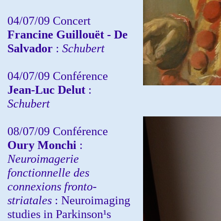
04/07/09 Concert
Francine Guillouët - De
Salvador
:
Schubert
04/07/09 Conférence
Jean-Luc Delut
:
Schubert
08/07/09 Conférence
Oury Monchi
:
Neuroimagerie
fonctionnelle des
connexions fronto-
striatales
: Neuroimaging
studies in Parkinson¹s