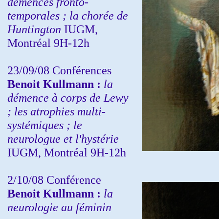
démences fronto-
temporales ; la chorée de
Huntington
IUGM,
Montréal 9H-12h
23/09/08
Conférences
Benoit Kullmann :
la
démence à corps de Lewy
; les atrophies multi-
systémiques ; le
neurologue et l'hystérie
IUGM, Montréal 9H-12h
2/10/08
Conférence
Benoit Kullmann :
la
neurologie au féminin