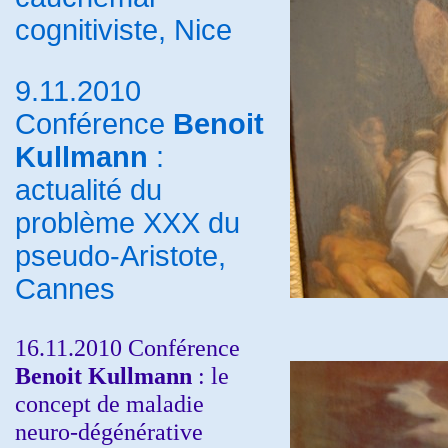
cognitiviste, Nice
9.11.2010
Conférence
Benoit
Kullmann
:
actualité du
problème XXX du
pseudo-Aristote,
Cannes
16.11.2010 Conférence
Benoit Kullmann
: le
concept de maladie
neuro-dégénérative