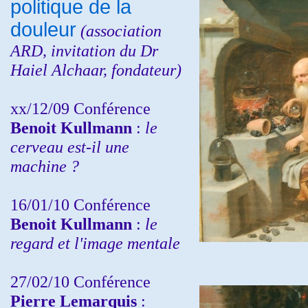
politique de la
douleur
(
association
ARD,
invitation
du Dr
Haiel Alchaar, fondateur)
xx/12/09 Conférence
Benoit Kullmann
:
le
cerveau est-il une
machine ?
16/01/10 Conférence
Benoit Kullmann
:
le
regard et l'image mentale
27/02/10 Conférence
P
ierre Lemarquis
: