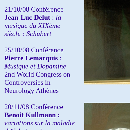
21/10/08 Conférence
Jean-Luc Delut
:
la
musique du XIXème
siècle : Schubert
25/10/08 Conférence
Pierre Lemarquis
:
Musique et Dopamine
2nd World Congress on
Controversies in
Neurology Athènes
20/11/08
Conférence
Benoit Kullmann :
variations sur la maladie