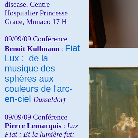
disease. Centre
Hospitalier Princesse
Grace, Monaco 17 H
09/09/09 Conférence
Fiat
Benoit Kullmann
:
Lux : de la
musique des
sphères aux
couleurs de l'arc-
en-ciel
Dusseldorf
09/09/09 Conférence
Pierre Lemarquis
:
Lux
Fiat : Et la lumière fut: