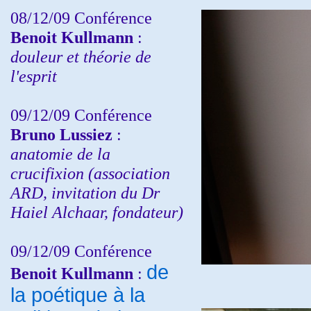
08/12/09 Conférence
Benoit Kullmann
:
douleur et théorie de
l'esprit
09/12/09 Conférence
Bruno Lussiez
:
anatomie de la
crucifixion (association
ARD, invitation du Dr
Haiel Alchaar, fondateur)
09/12/09 Conférence
de
Benoit Kullmann
:
la poétique à la