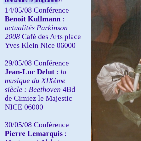
Demandez le programme !
14/05/08 Conférence
Benoit Kullmann
:
actualités Parkinson
2008
Café des Arts place
Yves Klein Nice 06000
29/05/08 Conférence
Jean-Luc Delut
:
la
musique du XIXème
siècle : Beethoven
4Bd
de Cimiez le Majestic
NICE 06000
30/05/08 Conférence
Pierre Lemarquis
: