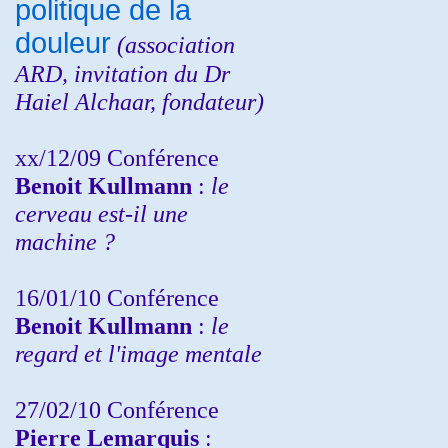
politique de la
douleur
(
association
ARD,
invitation
du Dr
Haiel Alchaar, fondateur)
xx/12/09 Conférence
Benoit Kullmann
:
le
cerveau est-il une
machine ?
16/01/10 Conférence
Benoit Kullmann
:
le
regard et l'image mentale
27/02/10 Conférence
P
ierre Lemarquis
: