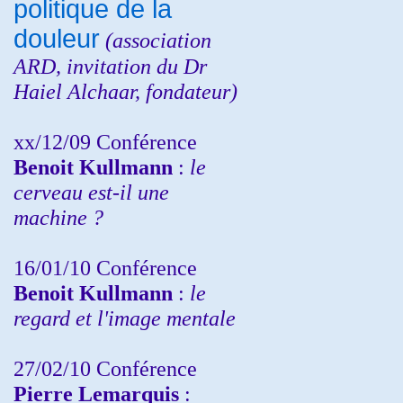
politique de la
douleur
(
association
ARD,
invitation
du Dr
Haiel Alchaar, fondateur)
xx/12/09 Conférence
Benoit Kullmann
:
le
cerveau est-il une
machine ?
16/01/10 Conférence
Benoit Kullmann
:
le
regard et l'image mentale
27/02/10 Conférence
P
ierre Lemarquis
: