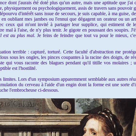
 dont j'aurais été doté plus qu'un autre, mais une aptitude que j'ai 
le, physiquement ou psychologiquement, assis de travers sans pouvoir ge
 dépourvu d'intérêt sans issue de secours, je suis capable, à ma guise, 
en oubliant mes jambes ou l'ennui que dégagent un orateur ou un arti
ec ceux qui m'ont invité à partager leur supplice, qui estiment de l
tre mal à l'aise, de n'y plus tenir. Je gigote en poussant des soupirs. J
il est au plus mal
. Je feins de feindre que tout va pour le mieux, c'e
on terrible : capturé, torturé. Cette faculté d'abstraction me protéger
clous sous les ongles, les pinces coupantes à la racine des doigts, de r
te qui vous raconte des blagues pendant qu'il titille vos molaires ; 
ible est l'hostilité.
limites. Lors d'un symposium apparemment semblable aux autres réuni
ulation du cerveau à l'aide d'un engin dont la forme est une sorte d'in
auche l'embrocheuse ci-dessous.