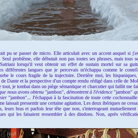
t pu se passer de micro. Elle articulait avec un accent auquel si j'av
es. Seul problème, elle débutait non pas toutes ses phrases, mais tous
atriani lorsqu'il veut obtenir un effet de sustain mortel sur sa gui
 des différentes langues que je percevais m'échappa comme le contrôl
rbe le cours fragile de la trajectoire.
Derrière moi
, les hispaniques,
de Dante et la perspective d'un compte rendu rédigé dans celle de Mol
 tout, je tombai dans un piège sémantique et charcutier qui faillit me fair
s que nous avons obtenu
"jambon",
démontrent à l'évidence
"jambon"
qu
anier
"jambon"... J'échappai à la fascination de toute cette cochonnaille
e laissait pressentir une certaine agitation. Les deux ibériques ne cessa
s, leurs bras et parfois leur tête que non, s'interrogeant mutuellement
sques qui les faisaient ressembler à des dindons. Non, après vérificat