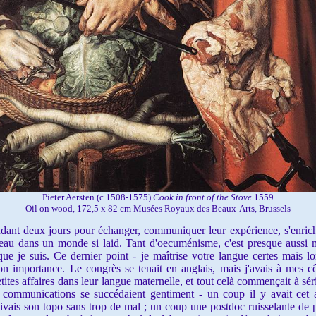
Pieter Aersten (c.1508-1575)
Cook in front of the Stove
1559
Oil on wood, 172,5 x 82 cm Musées Royaux des Beaux-Arts, Brussels
t deux jours pour échanger, communiquer leur expérience, s'enrichi
eau dans un monde si laid. Tant d'oecuménisme, c'est presque aussi 
que je suis. Ce dernier point - je maîtrise votre langue certes mais l
a son importance. Le congrès se tenait en anglais, mais j'avais à mes 
 petites affaires dans leur langue maternelle, et tout celà commençait à
s communications se succédaient gentiment - un coup il y avait cet 
suivais son topo sans trop de mal ; un coup une postdoc ruisselante d