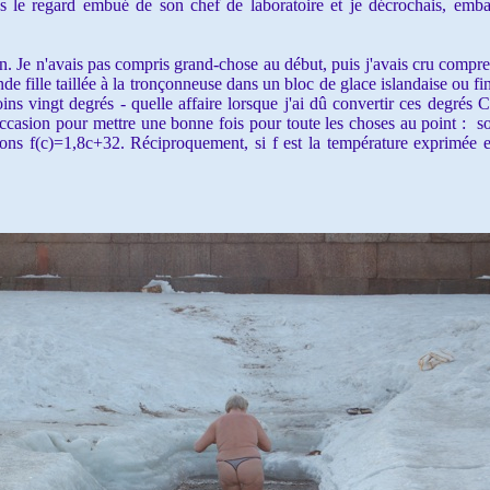
us le regard embué de son chef de laboratoire et je décrochais, emb
 Je n'avais pas compris grand-chose au début, puis j'avais cru compre
nde fille taillée à la tronçonneuse dans un bloc de glace islandaise ou f
ins vingt degrés - quelle affaire lorsque j'ai dû convertir ces degrés 
l'occasion pour mettre une bonne fois pour toute les choses au point : s
ons f(c)=1,8c+32. Réciproquement, si f est la température exprimée 