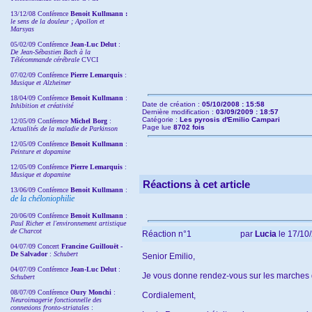
13/12/08
Conférence
Benoit Kullmann :
le sens de la douleur ; Apollon et
Marsyas
05/02/09 Conférence
Jean-Luc Delut
:
De Jean-Sébastien Bach à la
Télécommande cérébrale
CVCI
07/02/09 Conférence
Pierre Lemarquis
:
Musique et Alzheimer
18/04/09 Conférence
Benoit Kullmann
:
Date de création :
05/10/2008 : 15:58
Inhibition et créativité
Dernière modification :
03/09/2009 : 18:57
Catégorie :
Les pyrosis d'Emilio Campari
12/05/09 Conférence
Michel Borg
:
Page lue
8702 fois
Actualités de la maladie de Parkinson
12/05/09 Conférence
Benoit Kullmann
:
Peinture et dopamine
12/05/09 Conférence
Pierre Lemarquis
:
Musique et dopamine
Réactions à cet article
13/06/09 Conférence
Benoit Kullmann
:
de la chéloniophilie
20/06/09 Conférence
Benoit Kullmann
:
Paul Richer et l'environnement artistique
de Charcot
Réaction n°1
par
Lucia
le 17/10/
04/07/09 Concert
Francine Guillouët -
De Salvador
:
Schubert
Senior Emilio,
04/07/09 Conférence
Jean-Luc Delut
:
Je vous donne rendez-vous sur les marches de
Schubert
08/07/09 Conférence
Oury Monchi
:
Cordialement,
Neuroimagerie fonctionnelle des
connexions fronto-striatales
: