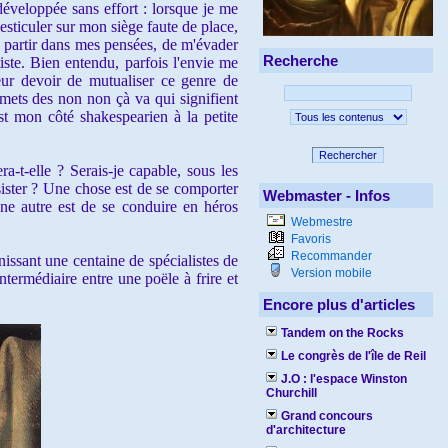
développée sans effort : lorsque je me
sticuler sur mon siège faute de place,
de partir dans mes pensées, de m'évader
Recherche
ste. Bien entendu, parfois l'envie me
eur devoir de mutualiser ce genre de
'émets des non non çà va qui signifient
st mon côté shakespearien à la petite
Rechercher
a-t-elle ? Serais-je capable, sous les
ésister ? Une chose est de se comporter
Webmaster - Infos
une autre est de se conduire en héros
Webmestre
Favoris
Recommander
ssant une centaine de spécialistes de
Version mobile
termédiaire entre une poële à frire et
Encore plus d'articles
Tandem on the Rocks
Le congrès de l'île de Reil
J.O : l'espace Winston
Churchill
Grand concours
d'architecture