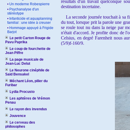
résultats d'un travail quelconque so
•
Un moderne Robespierre
destination incertaine.
•
Psychanalyse d'un
stéréotype
La seconde journée touchait à sa fin.
•
Infanticide et aquaplanning
du tout, lorsque prit la parole une gra
familial : une idée à creuser
se roule tout nu dans la neige par mo
•
Hommage appuyé à Frigide
Barjot
n'était d'accord. Je profite donc de 
Celsius, en degré Farenheit nous aur
Le petit Carton Rouge de
Pavu Paprika
(5/9)f-160/9.
Le coup de fourchette de
Jean Piffre
La page musicale de
Jean-Luc Delut
Le Neurone cinéphile de
Saïd Bensakel
Méchant Léon, pilier du
Furibar
Lydia Procusto
Les aphtères de Vrémon
Penau
Le rayon des invendus
Jouvence
Le cerveau des
philosophes