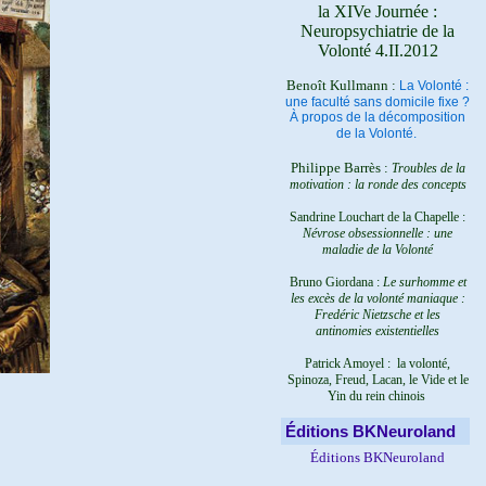
la XIVe Journée :
Neuropsychiatrie de la
Volonté 4.II.2012
Benoît Kullmann :
La Volonté :
une faculté sans domicile fixe ?
À propos de la décomposition
de la Volonté.
Philippe Barrès :
Troubles de la
motivation : la ronde des concepts
Sandrine Louchart de la Chapelle :
Névrose obsessionnelle : une
maladie de la Volonté
Bruno Giordana :
Le surhomme et
les excès de la volonté maniaque :
Fredéric Nietzsche et les
antinomies existentielles
Patrick Amoyel : la volonté,
Spinoza, Freud, Lacan, le Vide et le
Yin du rein chinois
Éditions BKNeuroland
Éditions BKNeuroland