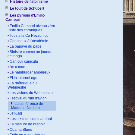
Histoire de l'albinisme
Le touit de Schubert
Les pyrosis d'Emilio
Campari
•
Emilio Campari niveau zéro
: liste des chroniques
•
Tous à la Ca Rezzonico
•
Grincheux à l'académie
•
La papaye du pape
•
Sinistre comme un joueur
de tango
•
Caniculi canicula
•
I'm a man
•
Le hamburger amoureux
•
Et in internet ego
•
La rhétorique du
Webmestre
•
Les visions du Webmestre
•
Festival du film d'avion
La conférence de
Madame Jambon
•
Jet-Lag
•
Les dix mon commandant
•
La mesure de l'espoir
•
Obama Blues