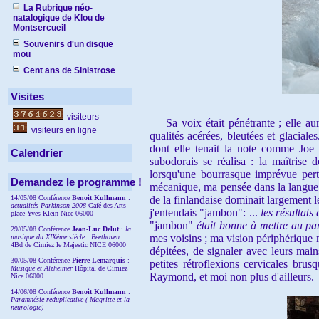
La Rubrique néo-
natalogique de Klou de
Montsercueil
Souvenirs d'un disque
mou
Cent ans de Sinistrose
Visites
visiteurs
Sa voix était pénétrante ; elle aurai
visiteurs en ligne
qualités acérées, bleutées et glacial
dont elle tenait la note comme Joe S
Calendrier
subodorais se réalisa : la maîtrise
lorsqu'une bourrasque imprévue pertu
Demandez le programme !
mécanique, ma pensée dans la langue 
14/05/08 Conférence
Benoit Kullmann
:
de la finlandaise dominait largement le
actualités Parkinson 2008
Café des Arts
j'entendais "jambon": ...
les résultat
place Yves Klein Nice 06000
"jambon"
était bonne à mettre au p
29/05/08 Conférence
Jean-Luc Delut
:
la
mes voisins ; ma vision périphérique m
musique du XIXème siècle : Beethoven
4Bd de Cimiez le Majestic NICE 06000
dépitées, de signaler avec leurs main
30/05/08 Conférence
Pierre Lemarquis
:
petites rétroflexions cervicales bru
Musique et Alzheimer
Hôpital de Cimiez
Raymond, et moi non plus d'ailleurs.
Nice 06000
14/06/08 Conférence
Benoit Kullmann
:
Paramnésie reduplicative ( Magritte et la
neurologie)