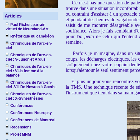
Ce n'est pas une question de patience
trouve dans une situation inconfortab
ou contraint d'assister à un spectacle
Articles
et pendant des heures de vagabonder 
Paul Richer, parrain
saisit de me montrer désagréable av
virtuel de Neuroland-Art
souffrance. Alors je fais semblant d'ê
pour l'
in petto
de celui qui l'entend
Rhétorique du caméléon
semaine.
Chroniques de l'arc-en-
ciel
Parfois je m'imagine, dans un situati
Chroniques de l'arc-en-
coups, les décharges électriques, les 
ciel : V-Junon et Argus
stoïquement chez votre copain dentis
Chroniques de l'arc-en-
lorsqu'alentour le seul sentiment percept
ciel : VI-la femme à la
balance
Et puis un jour vous rencontrez vos 
Chroniques de l'arc-en-
la TMS. Une technique récente de stim
ciel -VIII De Newton à Goethe
l'instrument que tient dans sa main g
Chroniques de l'arc-en-
ciel : X-Synesthésies
Conférences
Conférences Neuropsy
Conférences de Montréal
Recensions
Projet MNM