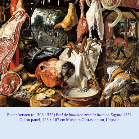
Pieter Aersten (c.1508-1575)
Etal de boucher avec la fuite en Egypte
1551
Oil on panel, 123 x 167 cm Museum Gustavianum, Uppsala