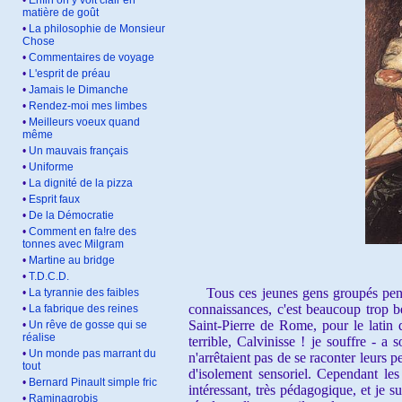
•
Enfin on y voit clair en
matière de goût
•
La philosophie de Monsieur
Chose
•
Commentaires de voyage
•
L'esprit de préau
•
Jamais le Dimanche
•
Rendez-moi mes limbes
•
Meilleurs voeux quand
même
•
Un mauvais français
•
Uniforme
•
La dignité de la pizza
•
Esprit faux
•
De la Démocratie
•
Comment en fa!re des
tonnes avec Milgram
•
Martine au bridge
•
T.D.C.D.
Tous ces jeunes gens groupés pendan
•
La tyrannie des faibles
connaissances, c'est beaucoup trop b
•
La fabrique des reines
Saint-Pierre de Rome, pour le latin 
•
Un rêve de gosse qui se
réalise
terrible, Calvinisse ! je souffre - 
•
Un monde pas marrant du
n'arrêtaient pas de se raconter leurs
tout
d'isolement sensoriel. Cependant le
•
Bernard Pinault simple fric
intéressant, très pédagogique, et je 
•
Raminagrobis