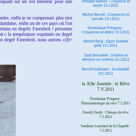
arquant sur un vol intérieur pour une
Philippe Barrès :
Croyance et
savoir
15.I.2011
Michel Benoît :
Croyances et
ndre, enfin je ne comprenais plus rien
suicide
15.I.2011
inlandaise, enfin un de ces pays où l'on
Dominique Pringuey :
Celsius en degrés Farenheit ! personne
Croyances et délire
15.I.2011
oit c la température exprimée en degré
en degré Farenheit, nous aurons c(f)=
Michel Borg :
Egon Schiele
(pdf) 15.I.2011
Saïd Bensakel :
Diables et
démons au cinéma
15.I.2011
Benoît Kullmann :
Incrédulité
15.I.2011
la XIIe Journée : le Rêve
7.V.2011
Dominique Pringuey :
Phénoménologie du rêve 7.5.2011
Faredj Cherik : Clinique du rêve
7.5.2011
Sandrine Louchard de la Chapelle :
7.5.2011