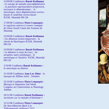
15/09/08
Conférences
Benoit Kullmann
:
l
e concept de maladie neurodégénérative
; la
paralysie supranucléaire progressive,
naissance et démembrement ;
le
neurologue, entre dégénérescence cortico-
basale et syndrôme cortico-basal :
IUGM, Montréal 9H-12h
17/09/08 Conférence
Pierre Lemarquis
:
la cognition motrice à travers l'exemple
de Glenn Gould
Centre des Sciences de
Montreal
22/09/08
Conférences
Benoit Kullmann
:
les démences fronto-temporales ; la
chorée de Huntington
IUGM, Montréal
9H-12h
23/09/08
Conférences
Benoit Kullmann
:
la démence à corps de Lewy ; les
atrophies multi-systémiques ; le
neurologue et l'hystérie
IUGM, Montréal
9H-12h
2/10/08
Conférence
Benoit Kullmann :
la neurologie au féminin
21/10/08 Conférence
Jean-Luc Delut
:
la
musique du XIXème siècle : Schubert
25/10/08 Conférence
Pierre Lemarquis
:
Musique et Dopamine
2nd World
Congress on Controversies in Neurology
Athènes
20/11/08
Conférence
Benoit Kullmann :
variations sur la maladie d'Alzheimer I
12/12/08 Conférence
Pierre Lemarquis
:
De Jean-Sébastien Bach à la
Télécommande cérébrale
CVCI