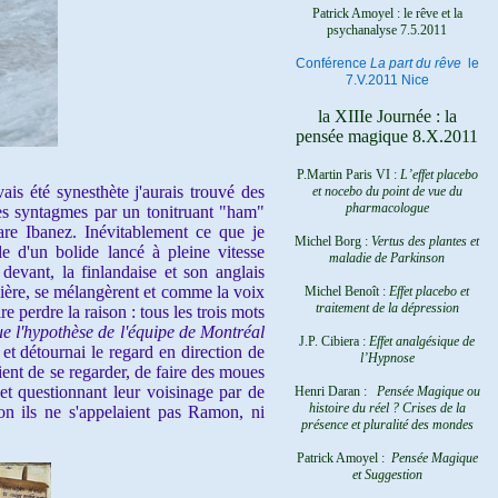
Patrick Amoyel : le rêve et la
psychanalyse
7.5.2011
Conférence
La part du rêve
le
7.V.2011 Nice
la XIIIe Journée : la
pensée magique 8.X.2011
P.Martin Paris VI :
L’effet placebo
ais été synesthète j'aurais trouvé des
et nocebo du point de vue du
pharmacologue
 ses syntagmes par un tonitruant "ham"
tare Ibanez. Inévitablement ce que je
Michel Borg :
Vertus des plantes et
e d'un bolide lancé à pleine vitesse
maladie de Parkinson
 devant, la finlandaise et son anglais
ière, se mélangèrent et comme la voix
Michel Benoît :
Effet placebo et
traitement de la dépression
e perdre la raison : tous les trois mots
e l'hypothèse de l'équipe de Montréal
J.P. Cibiera :
Effet analgésique de
 et détournai le regard en direction de
l’Hypnose
ient de se regarder, de faire des moues
 et questionnant leur voisinage par de
Henri Daran :
Pensée Magique ou
histoire du réel ?
Crises de la
ion ils ne s'appelaient pas Ramon, ni
présence et pluralité des mondes
Patrick Amoyel :
Pensée Magique
et Suggestion