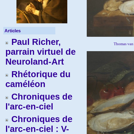
Articles
Paul Richer,
Thomas van
parrain virtuel de
Neuroland-Art
Rhétorique du
caméléon
Chroniques de
l'arc-en-ciel
Chroniques de
l'arc-en-ciel : V-