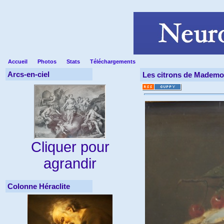
Accueil
Photos
Stats
Téléchargements
Arcs-en-ciel
Les citrons de Mademoi
Cliquer pour
agrandir
Colonne Héraclite