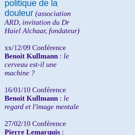
politique de la
douleur
(
association
ARD,
invitation
du Dr
Haiel Alchaar, fondateur)
xx/12/09 Conférence
Benoit Kullmann
:
le
cerveau est-il une
machine ?
16/01/10 Conférence
Benoit Kullmann
:
le
regard et l'image mentale
27/02/10 Conférence
P
ierre Lemarquis
: