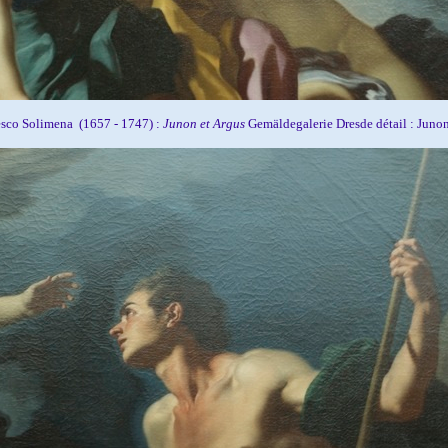
sco Solimena (1657 - 1747) :
Junon et Argus
Gemäldegalerie Dresde détail : Junon 