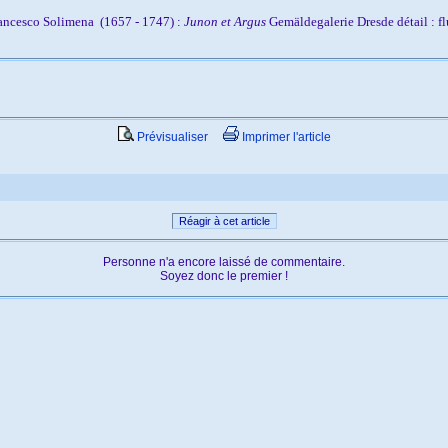
ancesco Solimena (1657 - 1747) :
Junon et Argus
Gemäldegalerie Dresde détail : fl
Prévisualiser
Imprimer l'article
Réagir à cet article
Personne n'a encore laissé de commentaire.
Soyez donc le premier !