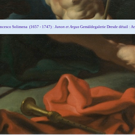
ncesco Solimena (1657 - 1747) :
Junon et Argus
Gemäldegalerie Dresde détail : A