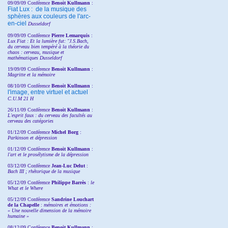
09/09/09 Conférence
Benoit Kullmann
:
Fiat Lux : de la musique des
sphères aux couleurs de l'arc-
en-ciel
Dusseldorf
09/09/09 Conférence
Pierre Lemarquis
:
Lux Fiat : Et la lumière fut: "J.S.Bach,
du cerveau bien tempéré à la théorie du
chaos : cerveau, musique et
mathématiques Dusseldorf
19/09/09 Conférence
Benoit Kullmann
:
Magritte et la mémoire
08/10/09 Conférence
Benoit Kullmann
:
l'image, entre virtuel et actuel
C.U.M 21 H
26/11/09 Conférence
Benoit Kullmann
:
L'esprit faux : du cerveau des facultés au
cerveau des catégories
01/12/09 Conférence
Michel Borg
:
Parkinson et dépression
01/12/09 Conférence
Benoit Kullmann
:
l'art et le prosélytisme de la dépression
03/12/09 Conférence
Jean-Luc Delut
:
Bach III ; rhétorique de la musique
05/12/09 Conférence
Philippe Barrès
:
le
What et le Where
05/12/09 Conférence
Sandrine
Louchart
de la Chapelle
:
mémoires et émotions :
« Une nouvelle dimension de la mémoire
humaine »
08/12/09 Conférence
Benoit Kullmann
: