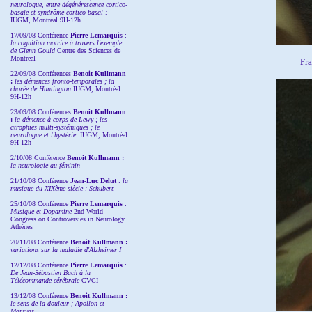
neurologue, entre dégénérescence cortico-
basale et syndrôme cortico-basal :
IUGM, Montréal 9H-12h
17/09/08 Conférence
Pierre Lemarquis
:
la cognition motrice à travers l'exemple
de Glenn Gould
Centre des Sciences de
Montreal
Fra
22/09/08
Conférences
Benoit Kullmann
:
les démences fronto-temporales ; la
chorée de Huntington
IUGM, Montréal
9H-12h
23/09/08
Conférences
Benoit Kullmann
:
la démence à corps de Lewy ; les
atrophies multi-systémiques ; le
neurologue et l'hystérie
IUGM, Montréal
9H-12h
2/10/08
Conférence
Benoit Kullmann :
la neurologie au féminin
21/10/08 Conférence
Jean-Luc Delut
:
la
musique du XIXème siècle : Schubert
25/10/08 Conférence
Pierre Lemarquis
:
Musique et Dopamine
2nd World
Congress on Controversies in Neurology
Athènes
20/11/08
Conférence
Benoit Kullmann :
variations sur la maladie d'Alzheimer I
12/12/08 Conférence
Pierre Lemarquis
:
De Jean-Sébastien Bach à la
Télécommande cérébrale
CVCI
13/12/08
Conférence
Benoit Kullmann :
le sens de la douleur ; Apollon et
Marsyas