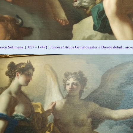
esco Solimena (1657 - 1747) :
Junon et Argus
Gemäldegalerie Dresde détail : arc-e