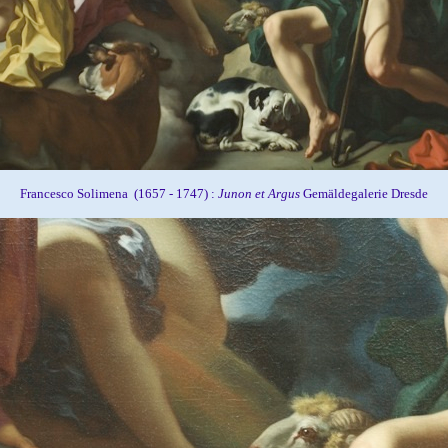
Francesco Solimena (1657 - 1747) :
Junon et Argus
Gemäldegalerie Dresde