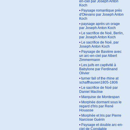
en-ciel par Joseph Anton
Koch
•
Paysage romantique près
d'Olevano par Joseph Anton
Koch
•
paysage après un orage
par Joseph Anton Koch
•
Le sacrifice de Noé, Berlin,
par Joseph Anton Koch
•
Le sacrifice de Noé, par
Joseph Anton Koch
•
Paysage de Bavière avec
un arc-en-ciel par Albert
Zimmermann
•
Les juifs en captivité à
Babylone par Ferdinand
Olivier
•
turner fall of the rhine at
schaffhausen1805-1806
•
Le sacrifice de Noé par
Daniel Maclise
•
Marquise de Montespan
•
Morphée dormant sous le
regard d'Iris par René
Houasse
•
Morphée et Iris par Pierre
Narcisse Guérin
•
Paysage et double arc-en-
ciel de Constable