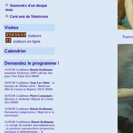
Souvenirs d'un disque
mou
Cent ans de Sinistrose
Visites
visiteurs
France
visiteurs en ligne
Calendrier
Demandez le programme !
14/05/08 Conférence
Benoit Kullmann
:
actualités Parkinson 2008
Café des Arts
place Yves Klein Nice 06000
29/05/08 Conférence
Jean-Luc Delut
:
la
musique du XIXème siècle : Beethoven
4Bd de Cimiez le Majestic NICE 06000
30/05/08 Conférence
Pierre Lemarquis
:
Musique et Alzheimer
Hôpital de Cimiez
Nice 06000
14/06/08 Conférence
Benoit Kullmann
:
Paramnésie reduplicative ( Magritte et la
neurologie)
15/09/08
Conférences
Benoit Kullmann
:
l
e concept de maladie neurodégénérative
; la
paralysie supranucléaire progressive,
naissance et démembrement ;
le