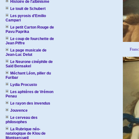
Histoire de l'albinisme
Le touit de Schubert
Les pyrosis d'Emilio
Campari
Le petit Carton Rouge de
Pavu Paprika
Le coup de fourchette de
Jean Piffre
Franc
La page musicale de
Jean-Luc Delut
Le Neurone cinéphile de
Saïd Bensakel
Méchant Léon, pilier du
Furibar
Lydia Procusto
Les aphtères de Vrémon
Penau
Le rayon des invendus
Jouvence
Le cerveau des
philosophes
La Rubrique néo-
natalogique de Klou de
Montsercueil