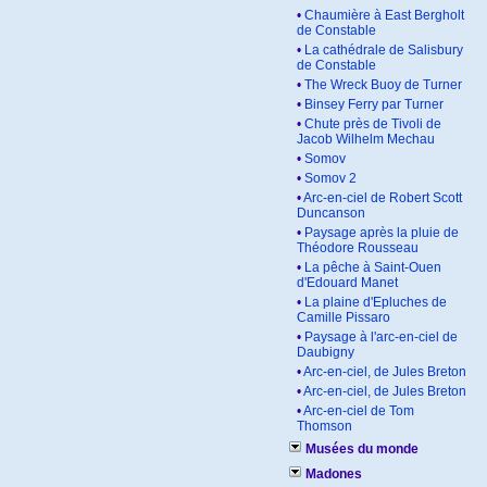
•
Chaumière à East Bergholt
de Constable
•
La cathédrale de Salisbury
de Constable
•
The Wreck Buoy de Turner
•
Binsey Ferry par Turner
•
Chute près de Tivoli de
Jacob Wilhelm Mechau
•
Somov
•
Somov 2
•
Arc-en-ciel de Robert Scott
Duncanson
•
Paysage après la pluie de
Théodore Rousseau
•
La pêche à Saint-Ouen
d'Edouard Manet
•
La plaine d'Epluches de
Camille Pissaro
•
Paysage à l'arc-en-ciel de
Daubigny
•
Arc-en-ciel, de Jules Breton
•
Arc-en-ciel, de Jules Breton
•
Arc-en-ciel de Tom
Thomson
Musées du monde
Madones