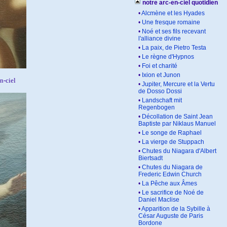
notre arc-en-ciel quotidien
•
Alcmène et les Hyades
•
Une fresque romaine
•
Noé et ses fils recevant
l'alliance divine
•
La paix, de Pietro Testa
•
Le règne d'Hypnos
•
Foi et charité
•
Ixion et Junon
n-ciel
•
Jupiter, Mercure et la Vertu
de Dosso Dossi
•
Landschaft mit
Regenbogen
•
Décollation de Saint Jean
Baptiste par Niklaus Manuel
•
Le songe de Raphael
•
La vierge de Stuppach
•
Chutes du Niagara d'Albert
Biertsadt
•
Chutes du Niagara de
Frederic Edwin Church
•
La Pêche aux Âmes
•
Le sacrifice de Noé de
Daniel Maclise
•
Apparition de la Sybille à
César Auguste de Paris
Bordone