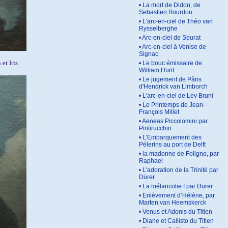
•
La mort de Didon, de
Sebastien Bourdon
•
L'arc-en-ciel de Théo van
Rysselberghe
•
Arc-en-ciel de Seurat
•
Arc-en-ciel à Venise de
Signac
et Iris
•
Le bouc émissaire de
William Hunt
•
Le jugement de Pâris
d'Hendrick van Limborch
•
L'arc-en-ciel de Lev Bruni
•
Le Printemps de Jean-
François Millet
•
Aeneas Piccolomini par
Pintirucchio
•
L’Embarquement des
Pélerins au port de Delft
•
la madonne de Foligno, par
Raphael
•
L'adoration de la Trinité par
Dürer
•
La mélancolie I par Dürer
•
Enlèvement d’Hélène, par
Marten van Heemskerck
•
Venus et Adonis du Titien
•
Diane et Callisto du Titien