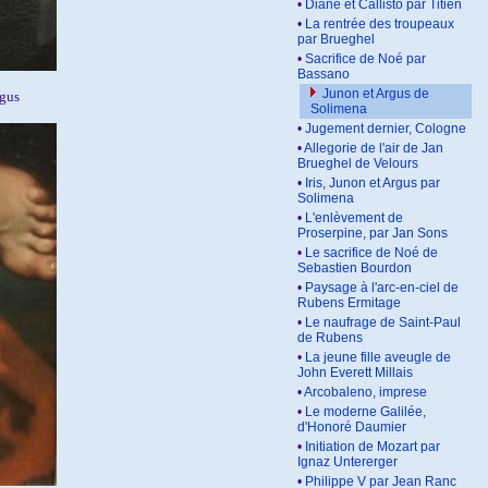
•
Diane et Callisto par Titien
•
La rentrée des troupeaux
par Brueghel
•
Sacrifice de Noé par
Bassano
Junon et Argus de
rgus
Solimena
•
Jugement dernier, Cologne
•
Allegorie de l'air de Jan
Brueghel de Velours
•
Iris, Junon et Argus par
Solimena
•
L'enlèvement de
Proserpine, par Jan Sons
•
Le sacrifice de Noé de
Sebastien Bourdon
•
Paysage à l'arc-en-ciel de
Rubens Ermitage
•
Le naufrage de Saint-Paul
de Rubens
•
La jeune fille aveugle de
John Everett Millais
•
Arcobaleno, imprese
•
Le moderne Galilée,
d'Honoré Daumier
•
Initiation de Mozart par
Ignaz Untererger
•
Philippe V par Jean Ranc