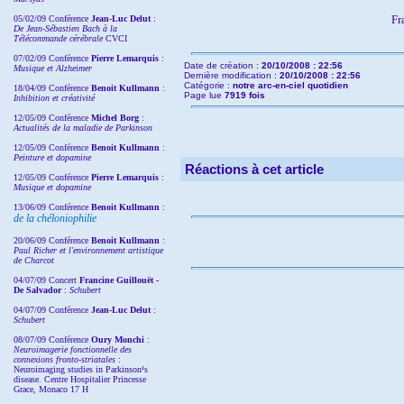
Fr
05/02/09 Conférence
Jean-Luc Delut
:
De Jean-Sébastien Bach à la
Télécommande cérébrale
CVCI
07/02/09 Conférence
Pierre Lemarquis
:
Date de création :
20/10/2008 : 22:56
Musique et Alzheimer
Dernière modification :
20/10/2008 : 22:56
Catégorie :
notre arc-en-ciel quotidien
18/04/09 Conférence
Benoit Kullmann
:
Page lue
7919 fois
Inhibition et créativité
12/05/09 Conférence
Michel Borg
:
Actualités de la maladie de Parkinson
12/05/09 Conférence
Benoit Kullmann
:
Peinture et dopamine
Réactions à cet article
12/05/09 Conférence
Pierre Lemarquis
:
Musique et dopamine
13/06/09 Conférence
Benoit Kullmann
:
de la chéloniophilie
20/06/09 Conférence
Benoit Kullmann
:
Paul Richer et l'environnement artistique
de Charcot
04/07/09 Concert
Francine Guillouët -
De Salvador
:
Schubert
04/07/09 Conférence
Jean-Luc Delut
:
Schubert
08/07/09 Conférence
Oury Monchi
:
Neuroimagerie fonctionnelle des
connexions fronto-striatales
:
Neuroimaging studies in Parkinson¹s
disease. Centre Hospitalier Princesse
Grace, Monaco 17 H