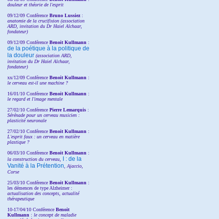
douleur et théorie de l'esprit
09/12/09 Conférence
Bruno Lussiez
:
anatomie de la crucifixion (association
ARD, invitation du Dr Haiel Alchaar,
fondateur)
09/12/09 Conférence
Benoit Kullmann
:
de la poétique à la politique de
la douleur
(
association ARD,
invitation
du Dr
Haiel Alchaar,
fondateur)
xx/12/09 Conférence
Benoit Kullmann
:
le cerveau est-il une machine ?
16/01/10 Conférence
Benoit Kullmann
:
le regard et l'image mentale
27/02/10 Conférence
P
ierre Lemarquis
:
Sérénade pour un cerveau musicien :
plasticité neuronale
27/02/10 Conférence
Benoit Kullmann
:
L'esprit faux : un cerveau en matière
plastique ?
06/03/10 Conférence
Benoit Kullmann
:
I : de la
la construction du cerveau,
Vanité à la Prétention
, Ajaccio,
Corse
25/03/10
Conférence
Benoit Kullmann
:
les démences de type Alzheimer :
actualisation des concepts, actualité
thérapeutique
10-17/04/10
Conférence
Benoit
Kullmann
:
le concept de maladie