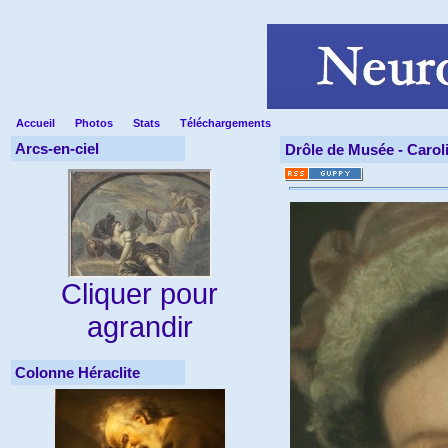
Accueil
Photos
Stats
Téléchargements
Arcs-en-ciel
Drôle de Musée -
Carol
Cliquer pour
agrandir
Colonne Héraclite