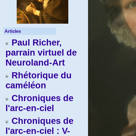
Articles
Paul Richer,
parrain virtuel de
Neuroland-Art
Rhétorique du
caméléon
Chroniques de
l'arc-en-ciel
Chroniques de
l'arc-en-ciel : V-