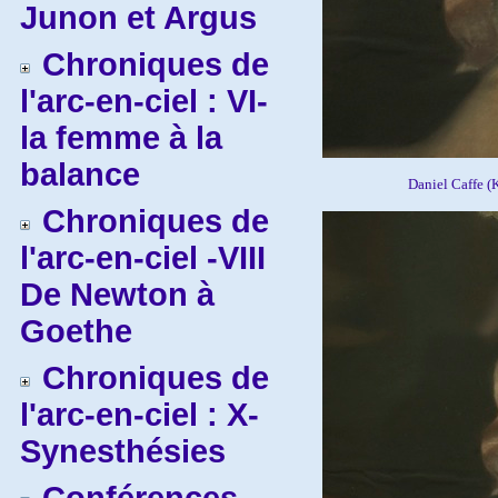
Junon et Argus
Chroniques de
l'arc-en-ciel : VI-
la femme à la
balance
Daniel Caffe (
Chroniques de
l'arc-en-ciel -VIII
De Newton à
Goethe
Chroniques de
l'arc-en-ciel : X-
Synesthésies