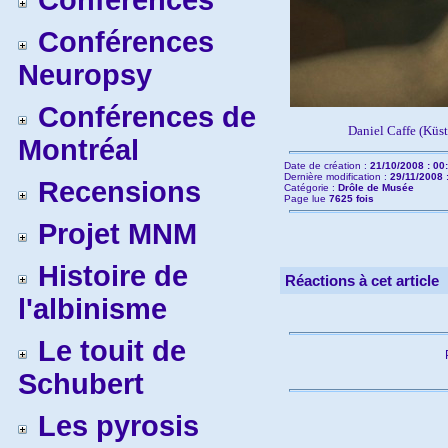
Conférences
Conférences
Neuropsy
Conférences de
Daniel Caffe (Küs
Montréal
Date de création :
21/10/2008 : 00
Dernière modification :
29/11/2008 
Recensions
Catégorie :
Drôle de Musée
Page lue
7625 fois
Projet MNM
Histoire de
Réactions à cet article
l'albinisme
Le touit de
Schubert
Les pyrosis