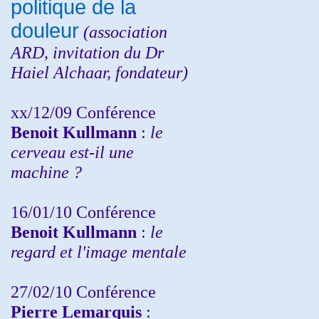
politique de la
douleur
(
association
ARD,
invitation
du Dr
Haiel Alchaar, fondateur)
xx/12/09 Conférence
Benoit Kullmann
:
le
cerveau est-il une
machine ?
16/01/10 Conférence
Benoit Kullmann
:
le
regard et l'image mentale
27/02/10 Conférence
P
ierre Lemarquis
: