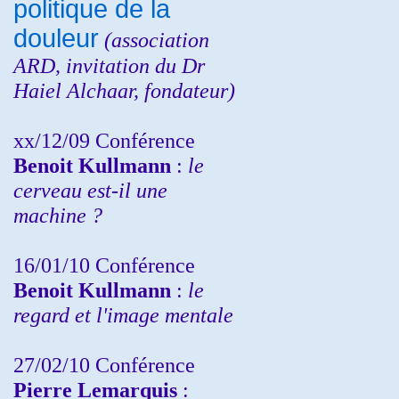
politique de la
douleur
(
association
ARD,
invitation
du Dr
Haiel Alchaar, fondateur)
xx/12/09 Conférence
Benoit Kullmann
:
le
cerveau est-il une
machine ?
16/01/10 Conférence
Benoit Kullmann
:
le
regard et l'image mentale
27/02/10 Conférence
P
ierre Lemarquis
: