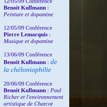
12/05/09 Conférence
Benoit Kullmann
:
Peinture et dopamine
12/05/09 Conférence
Pierre Lemarquis
:
Musique et dopamine
13/06/09 Conférence
de
Benoit Kullmann
:
la chéloniophilie
20/06/09 Conférence
Benoit Kullmann
:
Paul
Richer et l'environnement
artistique de Charcot