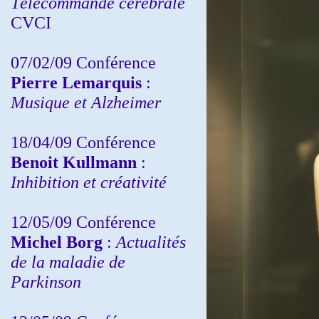
Télécommande cérébrale
CVCI
07/02/09 Conférence
Pierre Lemarquis
:
Musique et Alzheimer
18/04/09 Conférence
Benoit Kullmann
:
Inhibition et créativité
12/05/09 Conférence
Michel Borg
:
Actualités
de la maladie de
Parkinson