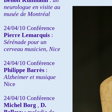
neurologue en visite au
musée de Montréal
24/04/10
Conférence
Pierre Lemarquis
:
Sérénade pour un
cerveau musicien, Nice
24/04/10
Conférence
Philippe Barrès
:
Alzheimer et musique
Nice
24/04/10
Conférence
Michel Borg
,
D.
Bellevy
:
maladie de