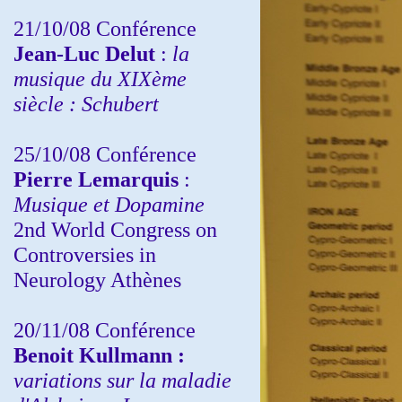
21/10/08 Conférence
Jean-Luc Delut
:
la
musique du XIXème
siècle : Schubert
25/10/08 Conférence
Pierre Lemarquis
:
Musique et Dopamine
2nd World Congress on
Controversies in
Neurology Athènes
20/11/08
Conférence
Benoit Kullmann :
variations sur la maladie