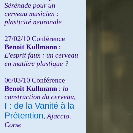
Sérénade pour un
cerveau musicien :
plasticité neuronale
27/02/10 Conférence
Benoit Kullmann
:
L'esprit faux : un cerveau
en matière plastique ?
06/03/10 Conférence
Benoit Kullmann
:
la
construction du cerveau,
I : de la Vanité à la
Prétention
, Ajaccio,
Corse