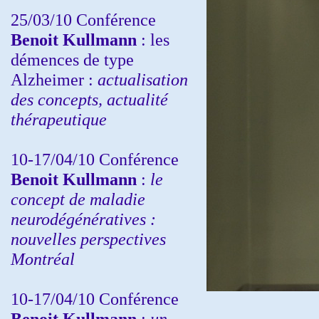
25/03/10
Conférence
Benoit Kullmann
: les
démences de type
Alzheimer :
actualisation
des concepts, actualité
thérapeutique
10-17/04/10
Conférence
Benoit Kullmann
:
le
concept de maladie
neurodégénératives :
nouvelles perspectives
Montréal
10-17/04/10
Conférence
Benoit Kullmann
:
un