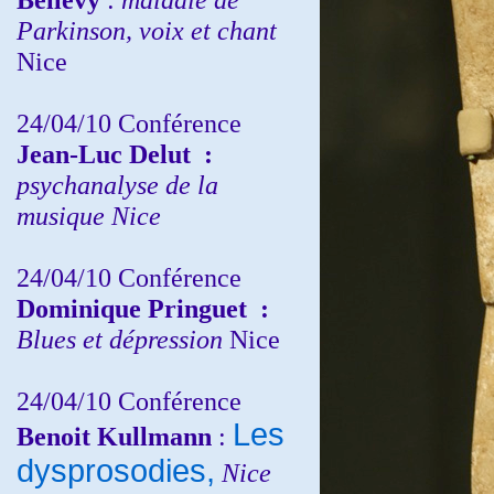
Parkinson, voix et chant
Nice
24/04/10
Conférence
Jean-Luc Delut
:
psychanalyse de la
musique
Nice
24/04/10
Conférence
Dominique Pringuet
:
Blues et dépression
Nice
24/04/10
Conférence
Les
Benoit Kullmann
:
dysprosodies,
Nice