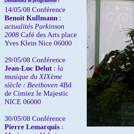
Demandez le programme !
14/05/08 Conférence
Benoit Kullmann
:
actualités Parkinson
2008
Café des Arts place
Yves Klein Nice 06000
29/05/08 Conférence
Jean-Luc Delut
:
la
musique du XIXème
siècle : Beethoven
4Bd
de Cimiez le Majestic
NICE 06000
30/05/08 Conférence
Pierre Lemarquis
: