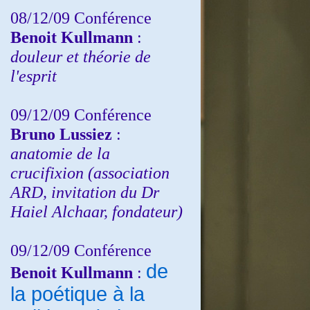
08/12/09 Conférence
Benoit Kullmann
:
douleur et théorie de
l'esprit
09/12/09 Conférence
Bruno Lussiez
:
anatomie de la
crucifixion (association
ARD, invitation du Dr
Haiel Alchaar, fondateur)
09/12/09 Conférence
de
Benoit Kullmann
:
la poétique à la