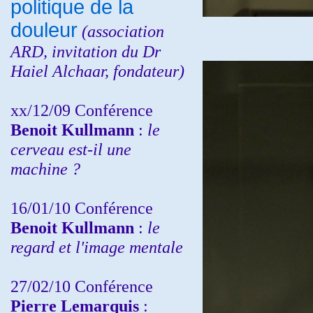
politique de la
douleur
(
association
ARD,
invitation
du Dr
Haiel Alchaar, fondateur)
xx/12/09 Conférence
Benoit Kullmann
:
le
cerveau est-il une
machine ?
16/01/10 Conférence
Benoit Kullmann
:
le
regard et l'image mentale
27/02/10 Conférence
P
ierre Lemarquis
: