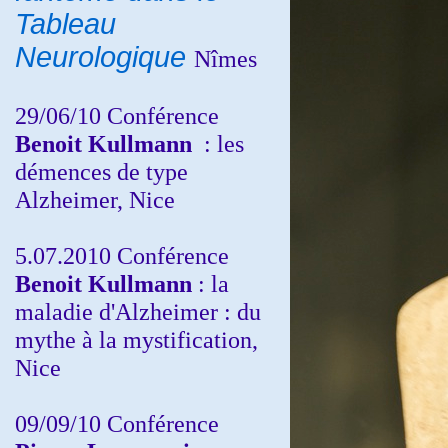
Tableau
Neurologique
Nîmes
29/06/10 Conférence
Benoit Kullmann
: les
démences de type
Alzheimer, Nice
5.07.2010 Conférence
Benoit Kullmann
: la
maladie d'Alzheimer : du
mythe à la mystification,
Nice
09/09/10 Conférence