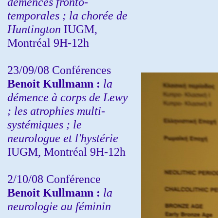
démences fronto-
temporales ; la chorée de
Huntington
IUGM,
Montréal 9H-12h
23/09/08
Conférences
Benoit Kullmann :
la
démence à corps de Lewy
; les atrophies multi-
systémiques ; le
neurologue et l'hystérie
IUGM, Montréal 9H-12h
2/10/08
Conférence
Benoit Kullmann :
la
neurologie au féminin