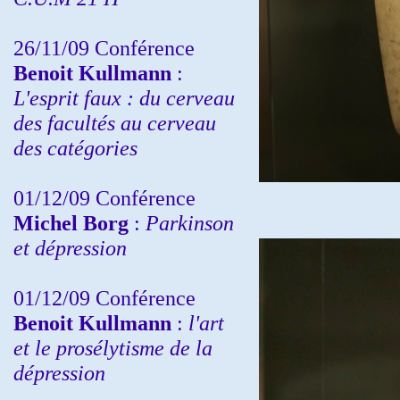
26/11/09 Conférence
Benoit Kullmann
:
L'esprit faux : du cerveau
des facultés au cerveau
des catégories
01/12/09 Conférence
Michel Borg
:
Parkinson
et dépression
01/12/09 Conférence
Benoit Kullmann
:
l'art
et le prosélytisme de la
dépression