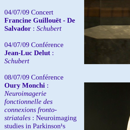
04/07/09 Concert
Francine Guillouët - De
Salvador
:
Schubert
04/07/09 Conférence
Jean-Luc Delut
:
Schubert
08/07/09 Conférence
Oury Monchi
:
Neuroimagerie
fonctionnelle des
connexions fronto-
striatales
: Neuroimaging
studies in Parkinson¹s