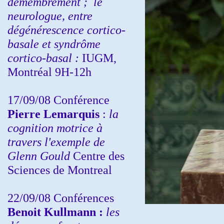
démembrement ;
le
neurologue, entre
dégénérescence cortico-
basale et syndrôme
cortico-basal :
IUGM,
Montréal 9H-12h
17/09/08 Conférence
Pierre Lemarquis
:
la
cognition motrice à
travers l'exemple de
Glenn Gould
Centre des
Sciences de Montreal
22/09/08
Conférences
Benoit Kullmann :
les