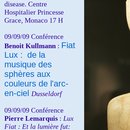
disease. Centre
Hospitalier Princesse
Grace, Monaco 17 H
09/09/09 Conférence
Fiat
Benoit Kullmann
:
Lux : de la
musique des
sphères aux
couleurs de l'arc-
en-ciel
Dusseldorf
09/09/09 Conférence
Pierre Lemarquis
:
Lux
Fiat : Et la lumière fut: