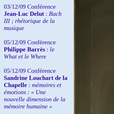
03/12/09 Conférence
Jean-Luc Delut
:
Bach
III ; rhétorique de la
musique
05/12/09 Conférence
Philippe Barrès
:
le
What et le Where
05/12/09 Conférence
Sandrine
Louchart de la
Chapelle
:
mémoires et
émotions : « Une
nouvelle dimension de la
mémoire humaine »