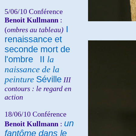
5/06/10
Conférence
Benoit Kullmann
:
I
(
ombres au tableau)
renaissance et
seconde mort de
l'ombre
II
la
naissance de la
peinture
Séville
III
contours : le regard en
action
18/06/10
Conférence
un
Benoit Kullmann
:
fantôme dans le