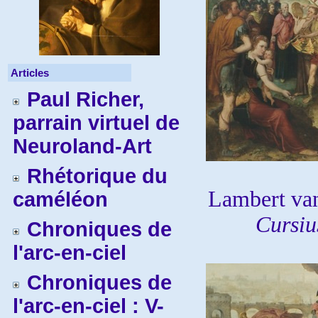
Articles
Paul Richer,
parrain virtuel de
Neuroland-Art
Rhétorique du
Lambert va
caméléon
Cursi
Chroniques de
l'arc-en-ciel
Chroniques de
l'arc-en-ciel : V-