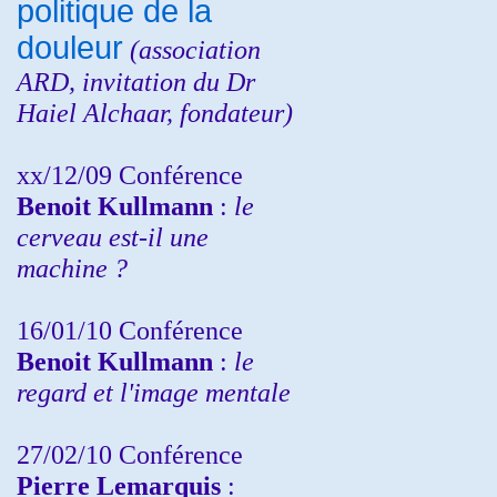
politique de la
douleur
(
association
ARD,
invitation
du Dr
Haiel Alchaar, fondateur)
xx/12/09 Conférence
Benoit Kullmann
:
le
cerveau est-il une
machine ?
16/01/10 Conférence
Benoit Kullmann
:
le
regard et l'image mentale
27/02/10 Conférence
P
ierre Lemarquis
: