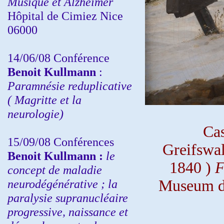
Musique et Alzheimer
Hôpital de Cimiez Nice
06000
14/06/08 Conférence
Benoit Kullmann
:
Paramnésie reduplicative
( Magritte et la
neurologie)
Cas
15/09/08
Conférences
Greifswa
Benoit Kullmann :
l
e
1840 )
F
concept de maladie
neurodégénérative ; la
Museum de
paralysie supranucléaire
progressive, naissance et