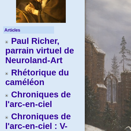
Articles
Paul Richer,
parrain virtuel de
Neuroland-Art
Rhétorique du
caméléon
Chroniques de
l'arc-en-ciel
Chroniques de
l'arc-en-ciel : V-