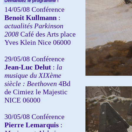
Demandez le programme !
14/05/08 Conférence
Benoit Kullmann
:
actualités Parkinson
2008
Café des Arts place
Yves Klein Nice 06000
29/05/08 Conférence
Jean-Luc Delut
:
la
musique du XIXème
siècle : Beethoven
4Bd
de Cimiez le Majestic
NICE 06000
30/05/08 Conférence
Pierre Lemarquis
: