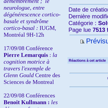
démembrement ;
le
neurologue, entre
Date de créatio
dégénérescence cortico-
Dernière modifi
basale et syndrôme
Catégorie :
Sol
cortico-basal :
IUGM,
Page lue
7513 
Montréal 9H-12h
Prévisu
17/09/08 Conférence
Pierre Lemarquis
:
la
cognition motrice à
Réactions à cet article
travers l'exemple de
Glenn Gould
Centre des
Sciences de Montreal
22/09/08
Conférences
Benoit Kullmann :
les