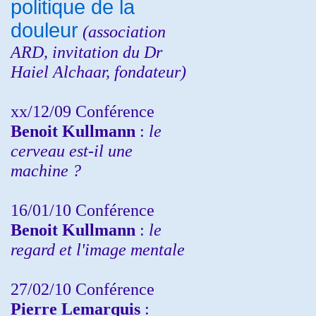
politique de la
douleur
(
association
ARD,
invitation
du Dr
Haiel Alchaar, fondateur)
xx/12/09 Conférence
Benoit Kullmann
:
le
cerveau est-il une
machine ?
16/01/10 Conférence
Benoit Kullmann
:
le
regard et l'image mentale
27/02/10 Conférence
P
ierre Lemarquis
: