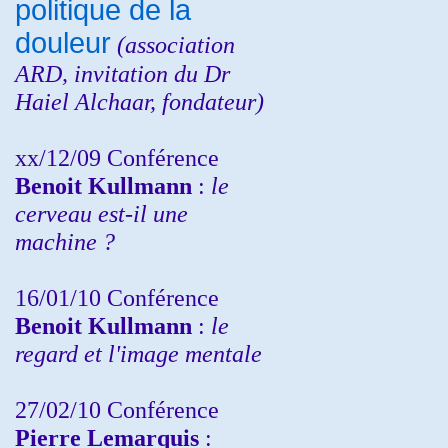
politique de la
douleur
(
association
ARD,
invitation
du Dr
Haiel Alchaar, fondateur)
xx/12/09 Conférence
Benoit Kullmann
:
le
cerveau est-il une
machine ?
16/01/10 Conférence
Benoit Kullmann
:
le
regard et l'image mentale
27/02/10 Conférence
P
ierre Lemarquis
: