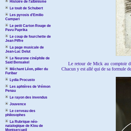
Histoire de l'albinisme
Le touit de Schubert
Les pyrosis d'Emilio
Campari
Le petit Carton Rouge de
Pavu Paprika
Le coup de fourchette de
Jean Piffre
La page musicale de
Jean-Luc Delut
Le Neurone cinéphile de
Saïd Bensakel
Le retour de Mick au comptoir 
Chacun y est allé qui de sa formule d
Méchant Léon, pilier du
Furibar
Lydia Procusto
Les aphtères de Vrémon
Penau
Le rayon des invendus
Jouvence
Le cerveau des
philosophes
La Rubrique néo-
natalogique de Klou de
Montsercueil