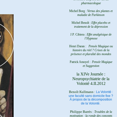
pharmacologue
Michel Borg :
Vertus des plantes et
maladie de Parkinson
Michel Benoît :
Effet placebo et
traitement de la dépression
J.P. Cibiera :
Effet analgésique de
l’Hypnose
Henri Daran :
Pensée Magique ou
histoire du réel ?
Crises de la
présence et pluralité des mondes
Patrick Amoyel :
Pensée Magique
et Suggestion
la XIVe Journée :
Neuropsychiatrie de la
Volonté 4.II.2012
Benoît Kullmann :
La Volonté :
une faculté sans domicile fixe ?
À propos de la décomposition
de la Volonté.
Philippe Barrès :
Troubles de la
motivation : la ronde des concepts