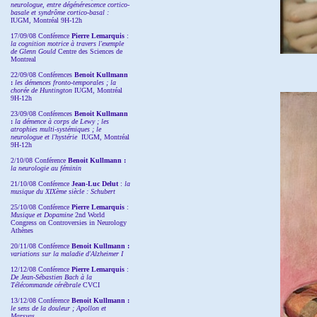
neurologue, entre dégénérescence cortico-
basale et syndrôme cortico-basal :
IUGM, Montréal 9H-12h
17/09/08 Conférence
Pierre Lemarquis
:
la cognition motrice à travers l'exemple
de Glenn Gould
Centre des Sciences de
Montreal
22/09/08
Conférences
Benoit Kullmann
:
les démences fronto-temporales ; la
chorée de Huntington
IUGM, Montréal
9H-12h
23/09/08
Conférences
Benoit Kullmann
:
la démence à corps de Lewy ; les
atrophies multi-systémiques ; le
neurologue et l'hystérie
IUGM, Montréal
9H-12h
2/10/08
Conférence
Benoit Kullmann :
la neurologie au féminin
21/10/08 Conférence
Jean-Luc Delut
:
la
musique du XIXème siècle : Schubert
25/10/08 Conférence
Pierre Lemarquis
:
Musique et Dopamine
2nd World
Congress on Controversies in Neurology
Athènes
20/11/08
Conférence
Benoit Kullmann :
variations sur la maladie d'Alzheimer I
12/12/08 Conférence
Pierre Lemarquis
:
De Jean-Sébastien Bach à la
Télécommande cérébrale
CVCI
13/12/08
Conférence
Benoit Kullmann :
le sens de la douleur ; Apollon et
Marsyas