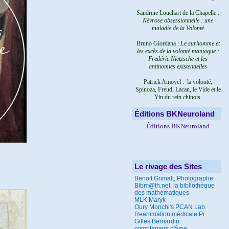
Sandrine Louchart de la Chapelle :
Névrose obsessionnelle : une
maladie de la Volonté
Bruno Giordana :
Le surhomme et
les excès de la volonté maniaque :
Fredéric Nietzsche et les
antinomies existentielles
Patrick Amoyel : la volonté,
Spinoza, Freud, Lacan, le Vide et le
Yin du rein chinois
Éditions BKNeuroland
Éditions BKNeuroland
Le rivage des Sites
Benoit Grimalt, Photographe
Bibm@th.net, la bibliothèque
des mathématiques
MLK Maryk
Oury Monchi's PCAN Lab
Reanimation médicale Pr
Gilles Bernardin
complement d'âme