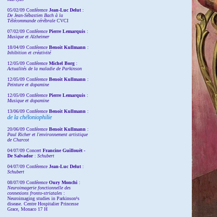
05/02/09 Conférence
Jean-Luc Delut
:
De Jean-Sébastien Bach à la
Télécommande cérébrale
CVCI
07/02/09 Conférence
Pierre Lemarquis
:
Musique et Alzheimer
18/04/09 Conférence
Benoit Kullmann
:
Inhibition et créativité
12/05/09 Conférence
Michel Borg
:
Actualités de la maladie de Parkinson
12/05/09 Conférence
Benoit Kullmann
:
Peinture et dopamine
12/05/09 Conférence
Pierre Lemarquis
:
Musique et dopamine
13/06/09 Conférence
Benoit Kullmann
:
de la chéloniophilie
20/06/09 Conférence
Benoit Kullmann
:
Paul Richer et l'environnement artistique
de Charcot
04/07/09 Concert
Francine Guillouët -
De Salvador
:
Schubert
04/07/09 Conférence
Jean-Luc Delut
:
Schubert
08/07/09 Conférence
Oury Monchi
:
Neuroimagerie fonctionnelle des
connexions fronto-striatales
:
Neuroimaging studies in Parkinson¹s
disease. Centre Hospitalier Princesse
Grace, Monaco 17 H