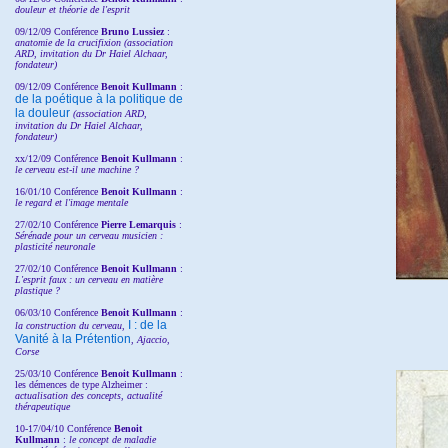
douleur et théorie de l'esprit
09/12/09 Conférence
Bruno Lussiez
:
anatomie de la crucifixion (association
ARD, invitation du Dr Haiel Alchaar,
fondateur)
09/12/09 Conférence
Benoit Kullmann
:
de la poétique à la politique de
la douleur
(
association ARD,
invitation
du Dr
Haiel Alchaar,
fondateur)
xx/12/09 Conférence
Benoit Kullmann
:
le cerveau est-il une machine ?
16/01/10 Conférence
Benoit Kullmann
:
le regard et l'image mentale
27/02/10 Conférence
P
ierre Lemarquis
:
Sérénade pour un cerveau musicien :
plasticité neuronale
27/02/10 Conférence
Benoit Kullmann
:
L'esprit faux : un cerveau en matière
plastique ?
06/03/10 Conférence
Benoit Kullmann
:
I : de la
la construction du cerveau,
Vanité à la Prétention
, Ajaccio,
Corse
25/03/10
Conférence
Benoit Kullmann
:
les démences de type Alzheimer :
actualisation des concepts, actualité
thérapeutique
10-17/04/10
Conférence
Benoit
Kullmann
:
le concept de maladie