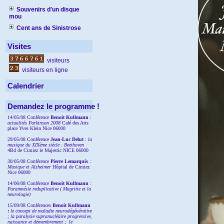
Souvenirs d'un disque
mou
Cent ans de Sinistrose
Visites
visiteurs
visiteurs en ligne
Calendrier
Demandez le programme !
14/05/08 Conférence
Benoit Kullmann
:
actualités Parkinson 2008
Café des Arts
place Yves Klein Nice 06000
29/05/08 Conférence
Jean-Luc Delut
:
la
musique du XIXème siècle : Beethoven
4Bd de Cimiez le Majestic NICE 06000
30/05/08 Conférence
Pierre Lemarquis
:
Musique et Alzheimer
Hôpital de Cimiez
Nice 06000
14/06/08 Conférence
Benoit Kullmann
:
Paramnésie reduplicative ( Magritte et la
neurologie)
15/09/08
Conférences
Benoit Kullmann
:
l
e concept de maladie neurodégénérative
; la
paralysie supranucléaire progressive,
naissance et démembrement ;
le