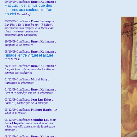
09/09/09 Conférence
Benoit Kullmann
:
Fiat Lux : de la musique des
sphères aux couleurs de l'arc-
en-ciel
Dusseldorf
09/09/09 Conférence
Pierre Lemarquis
:
Lux Fiat : Et la lumière fut: "J.S.Bach,
du cerveau bien tempéré à la théorie du
chaos : cerveau, musique et
mathématiques Dusseldorf
19/09/09 Conférence
Benoit Kullmann
:
Magritte et la mémoire
08/10/09 Conférence
Benoit Kullmann
:
l'image, entre virtuel et actuel
C.U.M 21 H
26/11/09 Conférence
Benoit Kullmann
:
L'esprit faux : du cerveau des facultés au
cerveau des catégories
01/12/09 Conférence
Michel Borg
:
Parkinson et dépression
01/12/09 Conférence
Benoit Kullmann
:
l'art et le prosélytisme de la dépression
03/12/09 Conférence
Jean-Luc Delut
:
Bach III ; rhétorique de la musique
05/12/09 Conférence
Philippe Barrès
:
le
What et le Where
05/12/09 Conférence
Sandrine
Louchart
de la Chapelle
:
mémoires et émotions :
« Une nouvelle dimension de la mémoire
humaine »
08/12/09 Conférence
Benoit Kullmann
: