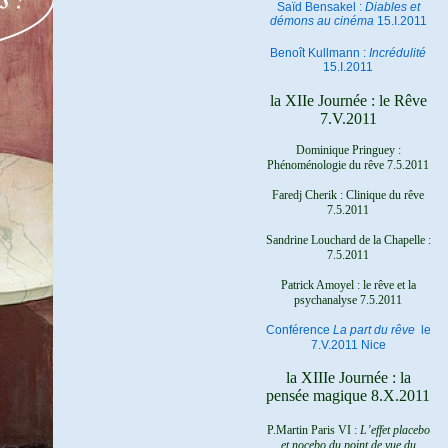
Saïd Bensakel :
Diables et
démons au cinéma
15.I.2011
Benoît Kullmann :
Incrédulité
15.I.2011
la XIIe Journée : le Rêve
7.V.2011
Dominique Pringuey :
Phénoménologie du rêve 7.5.2011
Faredj Cherik : Clinique du rêve
7.5.2011
Sandrine Louchard de la Chapelle :
7.5.2011
Patrick Amoyel : le rêve et la
psychanalyse
7.5.2011
Conférence
La part du rêve
le
7.V.2011 Nice
la XIIIe Journée : la
pensée magique 8.X.2011
P.Martin Paris VI :
L’effet placebo
et nocebo du point de vue du