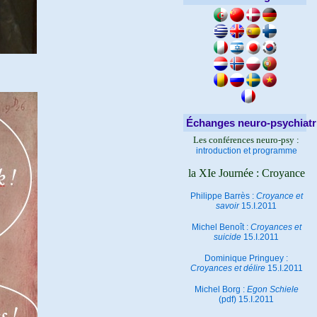
Échanges neuro-psychiatr
Les conférences neuro-psy :
introduction et programme
la XIe Journée : Croyance
Philippe Barrès :
Croyance et
savoir
15.I.2011
Michel Benoît :
Croyances et
suicide
15.I.2011
Dominique Pringuey :
Croyances et délire
15.I.2011
Michel Borg :
Egon Schiele
(pdf) 15.I.2011