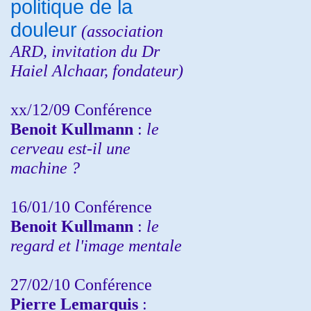
politique de la
douleur
(
association
ARD,
invitation
du Dr
Haiel Alchaar, fondateur)
xx/12/09 Conférence
Benoit Kullmann
:
le
cerveau est-il une
machine ?
16/01/10 Conférence
Benoit Kullmann
:
le
regard et l'image mentale
27/02/10 Conférence
P
ierre Lemarquis
: