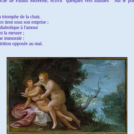
e de Paulus Moreelse, écrivit quelques vers intitulés ‘ Sur le portr
 triomphe de la chair,
s tient sous son emprise ;
 diabolique à l'amour
t la mesure ;
ne immorale :
trition opposée au mal.