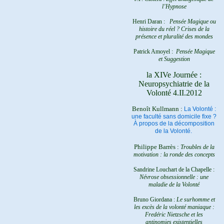
l’Hypnose
Henri Daran :
Pensée Magique ou
histoire du réel ?
Crises de la
présence et pluralité des mondes
Patrick Amoyel :
Pensée Magique
et Suggestion
la XIVe Journée :
Neuropsychiatrie de la
Volonté 4.II.2012
Benoît Kullmann :
La Volonté :
une faculté sans domicile fixe ?
À propos de la décomposition
de la Volonté.
Philippe Barrès :
Troubles de la
motivation : la ronde des concepts
Sandrine Louchart de la Chapelle :
Névrose obsessionnelle : une
maladie de la Volonté
Bruno Giordana :
Le surhomme et
les excès de la volonté maniaque :
Fredéric Nietzsche et les
antinomies existentielles