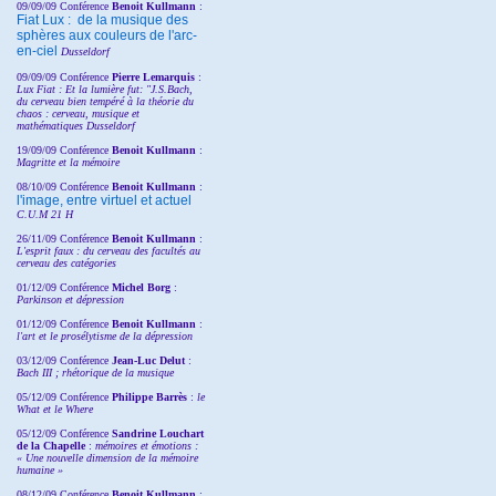
09/09/09 Conférence
Benoit Kullmann
:
Fiat Lux : de la musique des
sphères aux couleurs de l'arc-
en-ciel
Dusseldorf
09/09/09 Conférence
Pierre Lemarquis
:
Lux Fiat : Et la lumière fut: "J.S.Bach,
du cerveau bien tempéré à la théorie du
chaos : cerveau, musique et
mathématiques Dusseldorf
19/09/09 Conférence
Benoit Kullmann
:
Magritte et la mémoire
08/10/09 Conférence
Benoit Kullmann
:
l'image, entre virtuel et actuel
C.U.M 21 H
26/11/09 Conférence
Benoit Kullmann
:
L'esprit faux : du cerveau des facultés au
cerveau des catégories
01/12/09 Conférence
Michel Borg
:
Parkinson et dépression
01/12/09 Conférence
Benoit Kullmann
:
l'art et le prosélytisme de la dépression
03/12/09 Conférence
Jean-Luc Delut
:
Bach III ; rhétorique de la musique
05/12/09 Conférence
Philippe Barrès
:
le
What et le Where
05/12/09 Conférence
Sandrine
Louchart
de la Chapelle
:
mémoires et émotions :
« Une nouvelle dimension de la mémoire
humaine »
08/12/09 Conférence
Benoit Kullmann
: