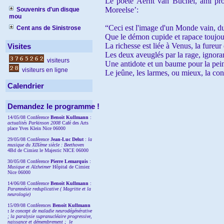
Le poète Aernt van Buchel, ami proch
Moreelse’:
Souvenirs d'un disque
mou
“Ceci est l'image d'un Monde vain, du
Cent ans de Sinistrose
Que le démon cupide et rapace toujour
La richesse est liée à Venus, la fureur
Visites
Les deux aveuglés par la rage, ignoran
visiteurs
Une antidote et un baume pour la pei
visiteurs en ligne
Le jeûne, les larmes, ou mieux, la con
Calendrier
Demandez le programme !
14/05/08 Conférence
Benoit Kullmann
:
actualités Parkinson 2008
Café des Arts
place Yves Klein Nice 06000
29/05/08 Conférence
Jean-Luc Delut
:
la
musique du XIXème siècle : Beethoven
4Bd de Cimiez le Majestic NICE 06000
30/05/08 Conférence
Pierre Lemarquis
:
Musique et Alzheimer
Hôpital de Cimiez
Nice 06000
14/06/08 Conférence
Benoit Kullmann
:
Paramnésie reduplicative ( Magritte et la
neurologie)
15/09/08
Conférences
Benoit Kullmann
:
l
e concept de maladie neurodégénérative
; la
paralysie supranucléaire progressive,
naissance et démembrement ;
le