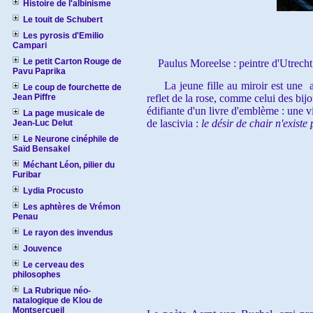
Histoire de l'albinisme
Le touit de Schubert
Les pyrosis d'Emilio
Campari
Le petit Carton Rouge de
Paulus Moreelse : peintre d'Utrecht 
Pavu Paprika
La jeune fille au miroir est une allé
Le coup de fourchette de
Jean Piffre
reflet de la rose, comme celui des bijou
édifiante d'un livre d'emblème : une vi
La page musicale de
de lascivia :
le désir de chair n'existe 
Jean-Luc Delut
Le Neurone cinéphile de
Saïd Bensakel
Méchant Léon, pilier du
Furibar
Lydia Procusto
Les aphtères de Vrémon
Penau
Le rayon des invendus
Jouvence
Le cerveau des
philosophes
La Rubrique néo-
natalogique de Klou de
Montsercueil