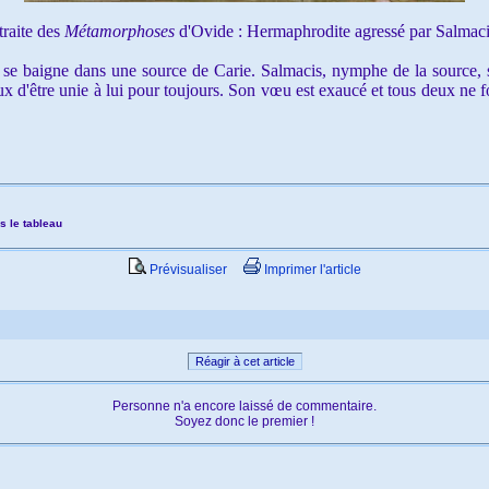
raite des
Métamorphoses
d'Ovide :
Hermaphrodite agressé par Salmaci
e baigne dans une source de Carie. Salmacis, nymphe de la source, s'é
ieux d'être unie à lui pour toujours. Son vœu est exaucé et tous deux ne 
s le tableau
Prévisualiser
Imprimer l'article
Réagir à cet article
Personne n'a encore laissé de commentaire.
Soyez donc le premier !