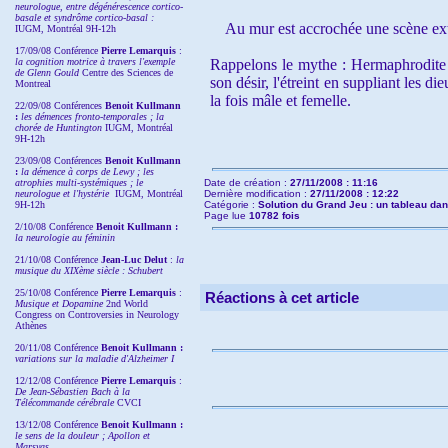
neurologue, entre dégénérescence cortico-
basale et syndrôme cortico-basal :
Au mur est accrochée une scène ext
IUGM, Montréal 9H-12h
17/09/08 Conférence
Pierre Lemarquis
:
la cognition motrice à travers l'exemple
Rappelons le mythe : Hermaphrodite s
de Glenn Gould
Centre des Sciences de
son désir, l'étreint en suppliant les d
Montreal
la fois mâle et femelle.
22/09/08
Conférences
Benoit Kullmann
:
les démences fronto-temporales ; la
chorée de Huntington
IUGM, Montréal
9H-12h
23/09/08
Conférences
Benoit Kullmann
:
la démence à corps de Lewy ; les
atrophies multi-systémiques ; le
Date de création :
27/11/2008 : 11:16
neurologue et l'hystérie
IUGM, Montréal
Dernière modification :
27/11/2008 : 12:22
9H-12h
Catégorie :
Solution du Grand Jeu : un tableau dan
Page lue
10782 fois
2/10/08
Conférence
Benoit Kullmann :
la neurologie au féminin
21/10/08 Conférence
Jean-Luc Delut
:
la
musique du XIXème siècle : Schubert
25/10/08 Conférence
Pierre Lemarquis
:
Réactions à cet article
Musique et Dopamine
2nd World
Congress on Controversies in Neurology
Athènes
20/11/08
Conférence
Benoit Kullmann :
variations sur la maladie d'Alzheimer I
12/12/08 Conférence
Pierre Lemarquis
:
De Jean-Sébastien Bach à la
Télécommande cérébrale
CVCI
13/12/08
Conférence
Benoit Kullmann :
le sens de la douleur ; Apollon et
Marsyas