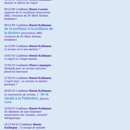
douleur et théorie de l'esprit
09/12/09 Conférence
Bruno Lussiez
:
anatomie de la crucifixion (association
ARD, invitation du Dr Haiel Alchaar,
fondateur)
09/12/09 Conférence
Benoit Kullmann
:
de la poétique à la politique de
la douleur
(
association ARD,
invitation
du Dr
Haiel Alchaar,
fondateur)
xx/12/09 Conférence
Benoit Kullmann
:
le cerveau est-il une machine ?
16/01/10 Conférence
Benoit Kullmann
:
le regard et l'image mentale
27/02/10 Conférence
P
ierre Lemarquis
:
Sérénade pour un cerveau musicien :
plasticité neuronale
27/02/10 Conférence
Benoit Kullmann
:
L'esprit faux : un cerveau en matière
plastique ?
06/03/10 Conférence
Benoit Kullmann
:
I : de la
la construction du cerveau,
Vanité à la Prétention
, Ajaccio,
Corse
25/03/10
Conférence
Benoit Kullmann
:
les démences de type Alzheimer :
actualisation des concepts, actualité
thérapeutique
10-17/04/10
Conférence
Benoit
Kullmann
:
le concept de maladie