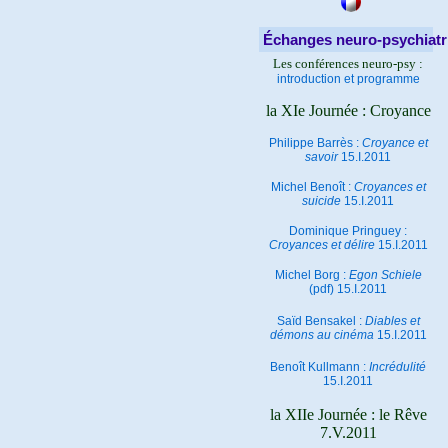
Échanges neuro-psychiatr
Les conférences neuro-psy :
introduction et programme
la XIe Journée : Croyance
Philippe Barrès :
Croyance et
savoir
15.I.2011
Michel Benoît :
Croyances et
suicide
15.I.2011
Dominique Pringuey :
Croyances et délire
15.I.2011
Michel Borg :
Egon Schiele
(pdf) 15.I.2011
Saïd Bensakel :
Diables et
démons au cinéma
15.I.2011
Benoît Kullmann :
Incrédulité
15.I.2011
la XIIe Journée : le Rêve
7.V.2011