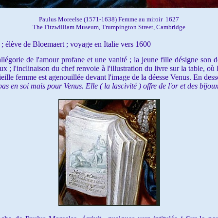
Paulus Moreelse (1571-1638) Femme au miroir 1627
The Fitzwilliam Museum, Trumpington Street, Cambridge
; élève de Bloemaert ; voyage en Italie vers 1600
gorie de l'amour profane et une vanité ; la jeune fille désigne son do
x ; l'inclinaison du chef renvoie à l'illustration du livre sur la table, o
eille femme est agenouillée devant l'image de la déesse Venus. En dessous
pas en soi mais pour Venus. Elle ( la lascivité ) offre de l'or et des bijou