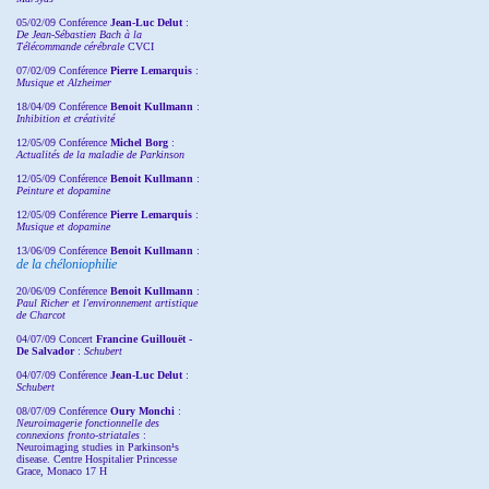
05/02/09 Conférence
Jean-Luc Delut
:
De Jean-Sébastien Bach à la
Télécommande cérébrale
CVCI
07/02/09 Conférence
Pierre Lemarquis
:
Musique et Alzheimer
18/04/09 Conférence
Benoit Kullmann
:
Inhibition et créativité
12/05/09 Conférence
Michel Borg
:
Actualités de la maladie de Parkinson
12/05/09 Conférence
Benoit Kullmann
:
Peinture et dopamine
12/05/09 Conférence
Pierre Lemarquis
:
Musique et dopamine
13/06/09 Conférence
Benoit Kullmann
:
de la chéloniophilie
20/06/09 Conférence
Benoit Kullmann
:
Paul Richer et l'environnement artistique
de Charcot
04/07/09 Concert
Francine Guillouët -
De Salvador
:
Schubert
04/07/09 Conférence
Jean-Luc Delut
:
Schubert
08/07/09 Conférence
Oury Monchi
:
Neuroimagerie fonctionnelle des
connexions fronto-striatales
:
Neuroimaging studies in Parkinson¹s
disease. Centre Hospitalier Princesse
Grace, Monaco 17 H