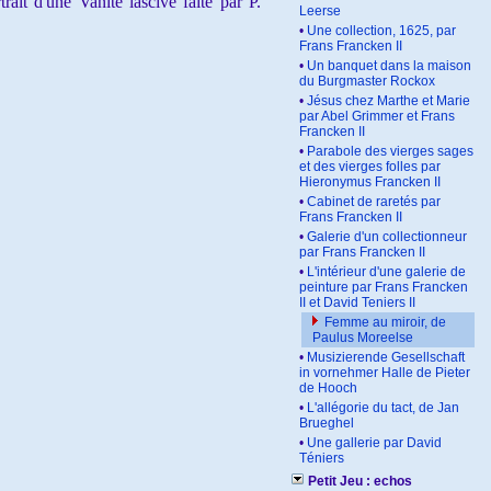
ait d'une Vanité lascive faite par P.
Leerse
•
Une collection, 1625, par
Frans Francken II
•
Un banquet dans la maison
du Burgmaster Rockox
•
Jésus chez Marthe et Marie
par Abel Grimmer et Frans
Francken II
•
Parabole des vierges sages
et des vierges folles par
Hieronymus Francken II
•
Cabinet de raretés par
Frans Francken II
•
Galerie d'un collectionneur
par Frans Francken II
•
L'intérieur d'une galerie de
peinture par Frans Francken
II et David Teniers II
Femme au miroir, de
Paulus Moreelse
•
Musizierende Gesellschaft
in vornehmer Halle de Pieter
de Hooch
•
L'allégorie du tact, de Jan
Brueghel
•
Une gallerie par David
Téniers
Petit Jeu : echos