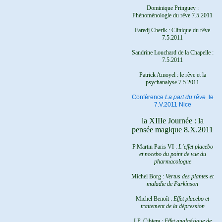
Dominique Pringuey :
Phénoménologie du rêve 7.5.2011
Faredj Cherik : Clinique du rêve
7.5.2011
Sandrine Louchard de la Chapelle :
7.5.2011
Patrick Amoyel : le rêve et la
psychanalyse
7.5.2011
Conférence
La part du rêve
le
7.V.2011 Nice
la XIIIe Journée : la
pensée magique 8.X.2011
P.Martin Paris VI :
L’effet placebo
et nocebo du point de vue du
pharmacologue
Michel Borg :
Vertus des plantes et
maladie de Parkinson
Michel Benoît :
Effet placebo et
traitement de la dépression
J.P. Cibiera :
Effet analgésique de