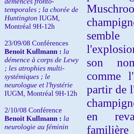
démences fronto-
Muschr
temporales ; la chorée de
Huntington
IUGM,
champigno
Montréal 9H-12h
semble 
23/09/08
Conférences
l'explosi
Benoit Kullmann :
la
démence à corps de Lewy
son no
; les atrophies multi-
comme l'a
systémiques ; le
neurologue et l'hystérie
partir de 
IUGM, Montréal 9H-12h
champign
2/10/08
Conférence
en reva
Benoit Kullmann :
la
neurologie au féminin
familièr