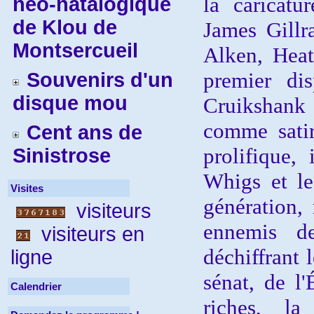
la caricatu
néo-natalogique
de Klou de
James Gill
Montsercueil
Alken, Heat
premier di
Souvenirs d'un
disque mou
Cruikshank
comme satir
Cent ans de
prolifique,
Sinistrose
Whigs et l
Visites
génération, 
visiteurs
ennemis de
visiteurs en
déchiffrant 
ligne
sénat, de l'
Calendrier
riches, la