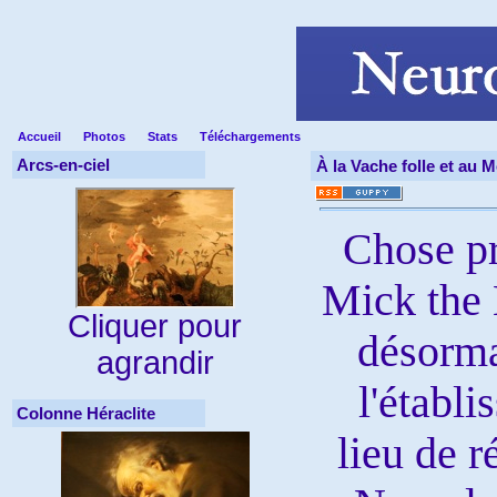
Accueil
Photos
Stats
Téléchargements
Arcs-en-ciel
À la Vache folle et au 
Chose pr
Mick the
Cliquer pour
désorma
agrandir
l'établi
Colonne Héraclite
lieu de r