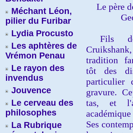
Le père 
Méchant Léon,
Ge
pilier du Furibar
Lydia Procusto
Fils de l
Les aphtères de
Cruikshank
Vrémon Penau
tradition f
Le rayon des
tôt des di
invendus
particulie
Jouvence
gravure. Ce
tas, et l
Le cerveau des
philosophes
académique s
Ses contempo
La Rubrique