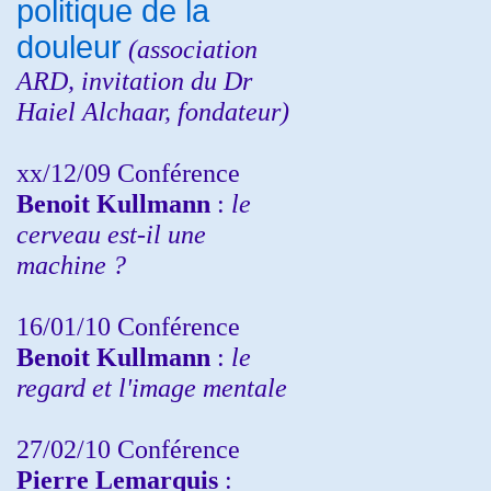
politique de la
douleur
(
association
ARD,
invitation
du Dr
Haiel Alchaar, fondateur)
xx/12/09 Conférence
Benoit Kullmann
:
le
cerveau est-il une
machine ?
16/01/10 Conférence
Benoit Kullmann
:
le
regard et l'image mentale
27/02/10 Conférence
P
ierre Lemarquis
: