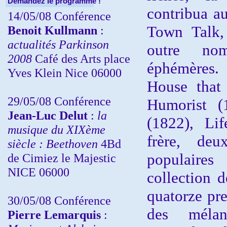
Demandez le programme !
contribua au
14/05/08 Conférence
Town Talk,
Benoit Kullmann
:
actualités Parkinson
outre nom
2008
Café des Arts place
éphémères. 
Yves Klein Nice 06000
House that
29/05/08 Conférence
Humorist (
Jean-Luc Delut
:
la
(1822), Li
musique du XIXème
frère, deu
siècle : Beethoven
4Bd
populair
de Cimiez le Majestic
NICE 06000
collection 
quatorze pr
30/05/08 Conférence
des méla
Pierre Lemarquis
: