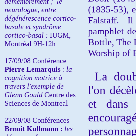
démembrement ;
le
(1835-53), e
neurologue, entre
dégénérescence cortico-
Falstaff. 
basale et syndrôme
pamphlet des
cortico-basal :
IUGM,
Bottle, The
Montréal 9H-12h
Worship of 
17/09/08 Conférence
Pierre Lemarquis
:
la
La doubl
cognition motrice à
travers l'exemple de
l'on décè
Glenn Gould
Centre des
et dans 
Sciences de Montreal
encoura
22/09/08
Conférences
Benoit Kullmann :
les
person