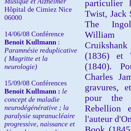
Musique et Alzheimer
particulier 
Hôpital de Cimiez Nice
Twist, Jack
06000
The Ingo
William 
14/06/08 Conférence
Benoit Kullmann
:
Cruikshan
Paramnésie reduplicative
(1836) et
( Magritte et la
(1840). P
neurologie)
Charles Jam
15/09/08
Conférences
gravures, e
Benoit Kullmann :
l
e
pour th
concept de maladie
Rebellion 
neurodégénérative ; la
paralysie supranucléaire
l'auteur d'O
progressive, naissance et
Book (1845