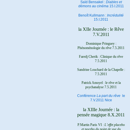
Saïd Bensakel :
Diables et
démons au cinéma
15.I.2011
Benoît Kullmann :
Incrédulité
15.I.2011
la XIIe Journée : le Rêve
7.V.2011
Dominique Pringuey :
Phénoménologie du rêve 7.5.2011
Faredj Cherik : Clinique du rêve
7.5.2011
Sandrine Louchard de la Chapelle :
7.5.2011
Patrick Amoyel : le rêve et la
psychanalyse
7.5.2011
Conférence
La part du rêve
le
7.V.2011 Nice
la XIIIe Journée : la
pensée magique 8.X.2011
P.Martin Paris VI :
L’effet placebo
et nocebo du point de vue du