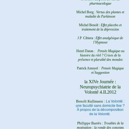
pharmacologue
Michel Borg :
Vertus des plantes et
maladie de Parkinson
Michel Benoît :
Effet placebo et
traitement de la dépression
J.P. Cibiera :
Effet analgésique de
l’Hypnose
Henri Daran :
Pensée Magique ou
histoire du réel ?
Crises de la
présence et pluralité des mondes
Patrick Amoyel :
Pensée Magique
et Suggestion
la XIVe Journée :
Neuropsychiatrie de la
Volonté 4.II.2012
Benoît Kullmann :
La Volonté :
une faculté sans domicile fixe ?
À propos de la décomposition
de la Volonté.
Philippe Barrès :
Troubles de la
motivation : la ronde des concepts