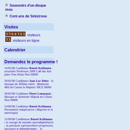
Souvenirs d'un disque
mou
Cent ans de Sinistrose
Visites
visiteurs
visiteurs en ligne
Calendrier
Demandez le programme !
14/05/08 Conférence
Benoit Kullmann
:
actualités Parkinson 2008
Café des Arts
place Yves Klein Nice 06000
29/05/08 Conférence
Jean-Luc Delut
:
la
musique du XIXème siècle : Beethoven
4Bd de Cimiez le Majestic NICE 06000
30/05/08 Conférence
Pierre Lemarquis
:
Musique et Alzheimer
Hôpital de Cimiez
Nice 06000
14/06/08 Conférence
Benoit Kullmann
:
Paramnésie reduplicative ( Magritte et la
neurologie)
15/09/08
Conférences
Benoit Kullmann
:
l
e concept de maladie neurodégénérative
; la
paralysie supranucléaire progressive,
naissance et démembrement ;
le