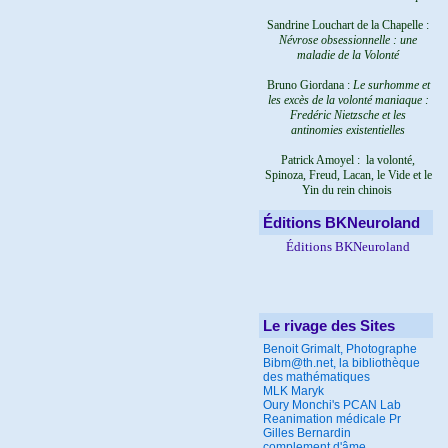
Sandrine Louchart de la Chapelle :
Névrose obsessionnelle : une
maladie de la Volonté
Bruno Giordana :
Le surhomme et
les excès de la volonté maniaque :
Fredéric Nietzsche et les
antinomies existentielles
Patrick Amoyel : la volonté,
Spinoza, Freud, Lacan, le Vide et le
Yin du rein chinois
Éditions BKNeuroland
Éditions BKNeuroland
Le rivage des Sites
Benoit Grimalt, Photographe
Bibm@th.net, la bibliothèque
des mathématiques
MLK Maryk
Oury Monchi's PCAN Lab
Reanimation médicale Pr
Gilles Bernardin
complement d'âme