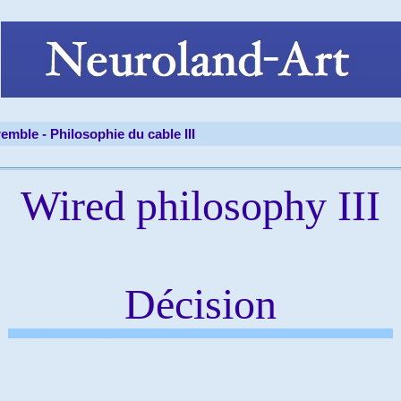
tremble -
Philosophie du cable III
Wired philosophy III
Décision
sexe sex porn free money argentMinistère,Cinéma, Programme, l'Harmattan, Maladie, Disease, Prevention,