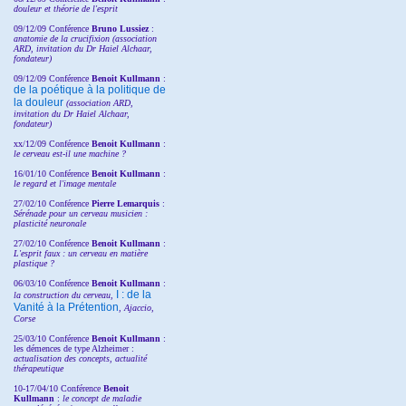
douleur et théorie de l'esprit
09/12/09 Conférence
Bruno Lussiez
:
anatomie de la crucifixion (association
ARD, invitation du Dr Haiel Alchaar,
fondateur)
09/12/09 Conférence
Benoit Kullmann
:
de la poétique à la politique de
la douleur
(
association ARD,
invitation
du Dr
Haiel Alchaar,
fondateur)
xx/12/09 Conférence
Benoit Kullmann
:
le cerveau est-il une machine ?
16/01/10 Conférence
Benoit Kullmann
:
le regard et l'image mentale
27/02/10 Conférence
P
ierre Lemarquis
:
Sérénade pour un cerveau musicien :
plasticité neuronale
27/02/10 Conférence
Benoit Kullmann
:
L'esprit faux : un cerveau en matière
plastique ?
06/03/10 Conférence
Benoit Kullmann
:
I : de la
la construction du cerveau,
Vanité à la Prétention
, Ajaccio,
Corse
25/03/10
Conférence
Benoit Kullmann
:
les démences de type Alzheimer :
actualisation des concepts, actualité
thérapeutique
10-17/04/10
Conférence
Benoit
Kullmann
:
le concept de maladie