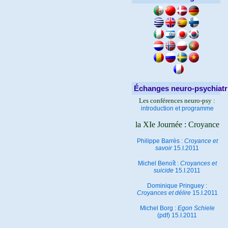
Échanges neuro-psychiatr
Les conférences neuro-psy :
introduction et programme
la XIe Journée : Croyance
Philippe Barrès :
Croyance et
savoir
15.I.2011
Michel Benoît :
Croyances et
suicide
15.I.2011
Dominique Pringuey :
Croyances et délire
15.I.2011
Michel Borg :
Egon Schiele
(pdf) 15.I.2011