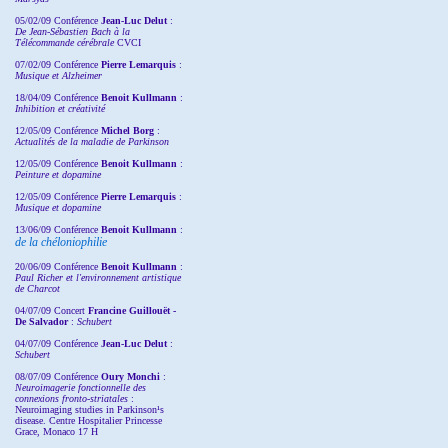
05/02/09 Conférence
Jean-Luc Delut
:
De Jean-Sébastien Bach à la
Télécommande cérébrale
CVCI
07/02/09 Conférence
Pierre Lemarquis
:
Musique et Alzheimer
18/04/09 Conférence
Benoit Kullmann
:
Inhibition et créativité
12/05/09 Conférence
Michel Borg
:
Actualités de la maladie de Parkinson
12/05/09 Conférence
Benoit Kullmann
:
Peinture et dopamine
12/05/09 Conférence
Pierre Lemarquis
:
Musique et dopamine
13/06/09 Conférence
Benoit Kullmann
:
de la chéloniophilie
20/06/09 Conférence
Benoit Kullmann
:
Paul Richer et l'environnement artistique
de Charcot
04/07/09 Concert
Francine Guillouët -
De Salvador
:
Schubert
04/07/09 Conférence
Jean-Luc Delut
:
Schubert
08/07/09 Conférence
Oury Monchi
:
Neuroimagerie fonctionnelle des
connexions fronto-striatales
:
Neuroimaging studies in Parkinson¹s
disease. Centre Hospitalier Princesse
Grace, Monaco 17 H