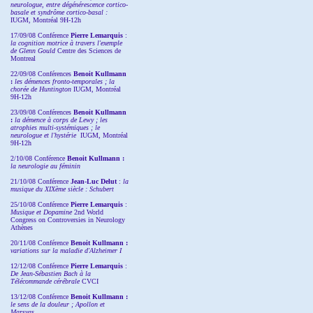
neurologue, entre dégénérescence cortico-
basale et syndrôme cortico-basal :
IUGM, Montréal 9H-12h
17/09/08 Conférence
Pierre Lemarquis
:
la cognition motrice à travers l'exemple
de Glenn Gould
Centre des Sciences de
Montreal
22/09/08
Conférences
Benoit Kullmann
:
les démences fronto-temporales ; la
chorée de Huntington
IUGM, Montréal
9H-12h
23/09/08
Conférences
Benoit Kullmann
:
la démence à corps de Lewy ; les
atrophies multi-systémiques ; le
neurologue et l'hystérie
IUGM, Montréal
9H-12h
2/10/08
Conférence
Benoit Kullmann :
la neurologie au féminin
21/10/08 Conférence
Jean-Luc Delut
:
la
musique du XIXème siècle : Schubert
25/10/08 Conférence
Pierre Lemarquis
:
Musique et Dopamine
2nd World
Congress on Controversies in Neurology
Athènes
20/11/08
Conférence
Benoit Kullmann :
variations sur la maladie d'Alzheimer I
12/12/08 Conférence
Pierre Lemarquis
:
De Jean-Sébastien Bach à la
Télécommande cérébrale
CVCI
13/12/08
Conférence
Benoit Kullmann :
le sens de la douleur ; Apollon et
Marsyas