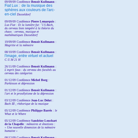
09/09/09 Conférence
Benoit Kullmann
:
Fiat Lux : de la musique des
sphères aux couleurs de l'arc-
en-ciel
Dusseldorf
09/09/09 Conférence
Pierre Lemarquis
:
Lux Fiat : Et la lumière fut: "J.S.Bach,
du cerveau bien tempéré à la théorie du
chaos : cerveau, musique et
mathématiques Dusseldorf
19/09/09 Conférence
Benoit Kullmann
:
Magritte et la mémoire
08/10/09 Conférence
Benoit Kullmann
:
l'image, entre virtuel et actuel
C.U.M 21 H
26/11/09 Conférence
Benoit Kullmann
:
L'esprit faux : du cerveau des facultés au
cerveau des catégories
01/12/09 Conférence
Michel Borg
:
Parkinson et dépression
01/12/09 Conférence
Benoit Kullmann
:
l'art et le prosélytisme de la dépression
03/12/09 Conférence
Jean-Luc Delut
:
Bach III ; rhétorique de la musique
05/12/09 Conférence
Philippe Barrès
:
le
What et le Where
05/12/09 Conférence
Sandrine
Louchart
de la Chapelle
:
mémoires et émotions :
« Une nouvelle dimension de la mémoire
humaine »
08/12/09 Conférence
Benoit Kullmann
: