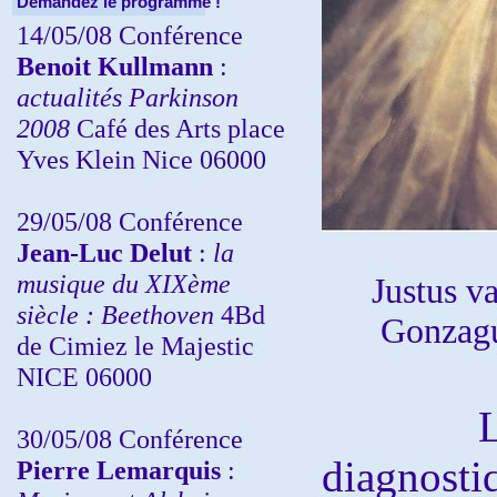
Demandez le programme !
14/05/08 Conférence
Benoit Kullmann
:
actualités Parkinson
2008
Café des Arts place
Yves Klein Nice 06000
29/05/08 Conférence
Jean-Luc Delut
:
la
musique du XIXème
Justus v
siècle : Beethoven
4Bd
Gonzagu
de Cimiez le Majestic
NICE 06000
Les am
30/05/08 Conférence
diagnost
Pierre Lemarquis
: