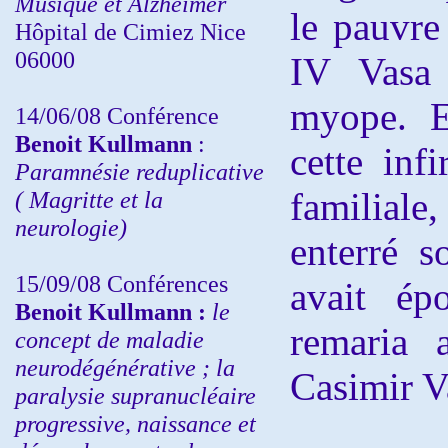
Musique et Alzheimer
le pauvr
Hôpital de Cimiez Nice
06000
IV Vas
myope. E
14/06/08 Conférence
Benoit Kullmann
:
cette inf
Paramnésie reduplicative
familial
( Magritte et la
neurologie)
enterré s
15/09/08
Conférences
avait ép
Benoit Kullmann :
l
e
remaria 
concept de maladie
neurodégénérative ; la
Casimir V
paralysie supranucléaire
progressive, naissance et