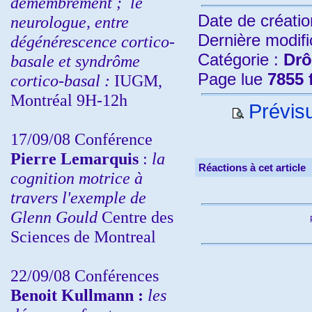
démembrement ;
le
Date de créatio
neurologue, entre
Dernière modifi
dégénérescence cortico-
Catégorie :
Drô
basale et syndrôme
Page lue
7855 
cortico-basal :
IUGM,
Montréal 9H-12h
Prévisu
17/09/08 Conférence
Pierre Lemarquis
:
la
Réactions à cet article
cognition motrice à
travers l'exemple de
Glenn Gould
Centre des
Sciences de Montreal
22/09/08
Conférences
Benoit Kullmann :
les