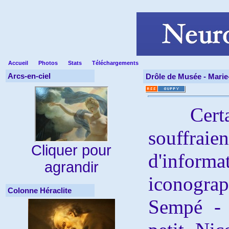
Accueil
Photos
Stats
Téléchargements
Arcs-en-ciel
Drôle de Musée -
Marie
Certains
souffraie
Cliquer pour
d'inform
agrandir
iconogra
Colonne Héraclite
Sempé - l