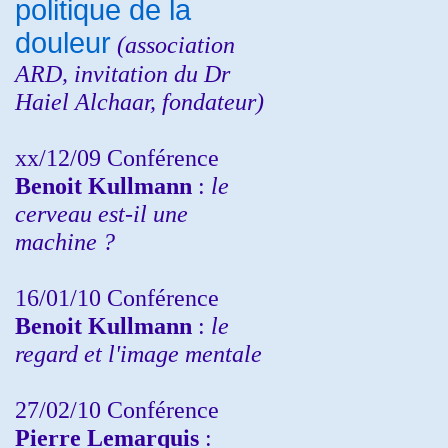
politique de la
douleur
(
association
ARD,
invitation
du Dr
Haiel Alchaar, fondateur)
xx/12/09 Conférence
Benoit Kullmann
:
le
cerveau est-il une
machine ?
16/01/10 Conférence
Benoit Kullmann
:
le
regard et l'image mentale
27/02/10 Conférence
P
ierre Lemarquis
: