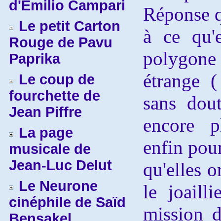
d'Emilio Campari
Réponse q
Le petit Carton
à ce qu'
Rouge de Pavu
polygone
Paprika
étrange (
Le coup de
fourchette de
sans dout
Jean Piffre
encore p
La page
enfin pour
musicale de
Jean-Luc Delut
qu'elles o
Le Neurone
le joaill
cinéphile de Saïd
mission d
Bensakel