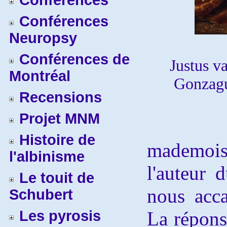
Conférences
Conférences
Neuropsy
Conférences de
Justus v
Montréal
Gonzagu
Recensions
Projet MNM
Que t
Histoire de
mademoi
l'albinisme
l'auteur 
Le touit de
nous acca
Schubert
Les pyrosis
La répons