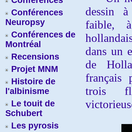
Conférences
dessin à
Conférences
Neuropsy
faible, 
Conférences de
hollandais
Montréal
dans un e
Recensions
de Holl
Projet MNM
français
Histoire de
trois 
l'albinisme
victorieu
Le touit de
Schubert
Les pyrosis