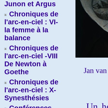
Junon et Argus
Chroniques de
l'arc-en-ciel : VI-
la femme à la
balance
Chroniques de
l'arc-en-ciel -VIII
De Newton à
Jan van
Goethe
Chroniques de
l'arc-en-ciel : X-
Synesthésies
Un homm