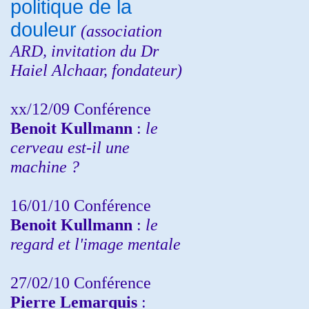
politique de la
douleur
(
association
ARD,
invitation
du Dr
Haiel Alchaar, fondateur)
xx/12/09 Conférence
Benoit Kullmann
:
le
cerveau est-il une
machine ?
16/01/10 Conférence
Benoit Kullmann
:
le
regard et l'image mentale
27/02/10 Conférence
P
ierre Lemarquis
: