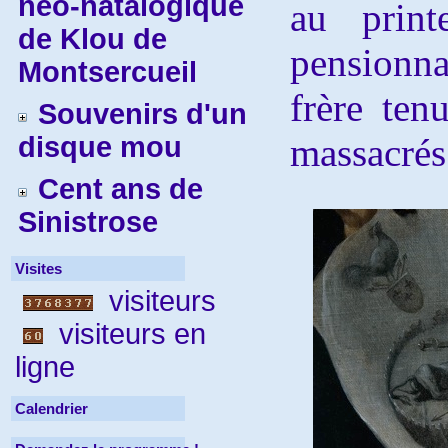
néo-natalogique
au prin
de Klou de
pensionn
Montsercueil
frère ten
Souvenirs d'un
disque mou
massacrés 
Cent ans de
Sinistrose
Visites
visiteurs
visiteurs en
ligne
Calendrier