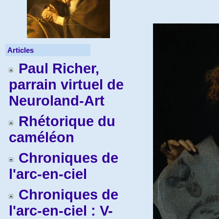
Articles
Paul Richer,
parrain virtuel de
Neuroland-Art
Rhétorique du
caméléon
Chroniques de
l'arc-en-ciel
Chroniques de
l'arc-en-ciel : V-