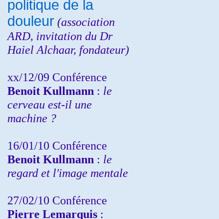
politique de la
douleur
(
association
ARD,
invitation
du Dr
Haiel Alchaar, fondateur)
xx/12/09 Conférence
Benoit Kullmann
:
le
cerveau est-il une
machine ?
16/01/10 Conférence
Benoit Kullmann
:
le
regard et l'image mentale
27/02/10 Conférence
P
ierre Lemarquis
: