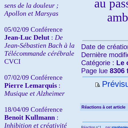
au pass
sens de la douleur ;
Apollon et Marsyas
amb
05/02/09 Conférence
Jean-Luc Delut
:
De
Jean-Sébastien Bach à la
Date de créatio
Télécommande cérébrale
Dernière modifi
CVCI
Catégorie :
Le 
Page lue
8306 
07/02/09 Conférence
Prévisu
Pierre Lemarquis
:
Musique et Alzheimer
Réactions à cet article
18/04/09 Conférence
Benoit Kullmann
:
Inhibition et créativité
Réaction n°1
par
stephani