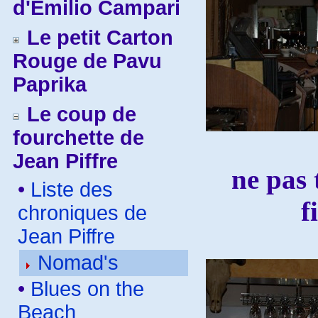
d'Emilio Campari
Le petit Carton
Rouge de Pavu
Paprika
Le coup de
fourchette de
Jean Piffre
ne pas 
•
Liste des
f
chroniques de
Jean Piffre
Nomad's
•
Blues on the
Beach