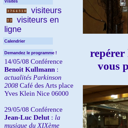
Visites
visiteurs
visiteurs en
ligne
Calendrier
repérer 
Demandez le programme !
14/05/08 Conférence
vous p
Benoit Kullmann
:
actualités Parkinson
2008
Café des Arts place
Yves Klein Nice 06000
29/05/08 Conférence
Jean-Luc Delut
:
la
musique du XIXème