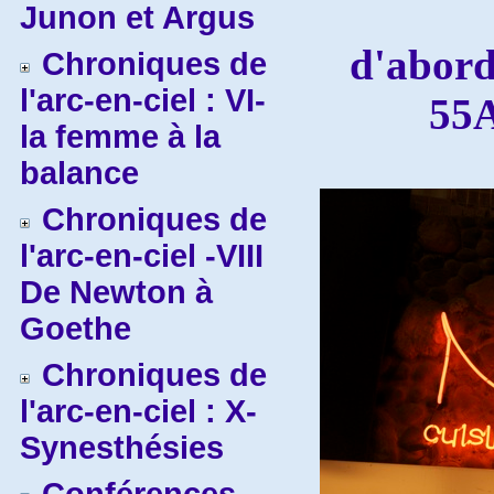
Junon et Argus
d'abord
Chroniques de
l'arc-en-ciel : VI-
55
la femme à la
balance
Chroniques de
l'arc-en-ciel -VIII
De Newton à
Goethe
Chroniques de
l'arc-en-ciel : X-
Synesthésies