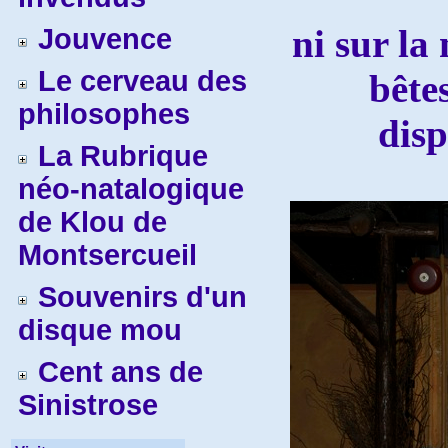
ni sur la
Jouvence
Le cerveau des
bête
philosophes
disp
La Rubrique
néo-natalogique
de Klou de
Montsercueil
Souvenirs d'un
disque mou
Cent ans de
Sinistrose