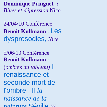
Dominique Pringuet
:
Blues et dépression
Nice
24/04/10
Conférence
Les
Benoit Kullmann
:
dysprosodies,
Nice
5/06/10
Conférence
Benoit Kullmann
:
I
(
ombres au tableau)
renaissance et
seconde mort de
l'ombre
II
la
naissance de la
peinture
Séville
III