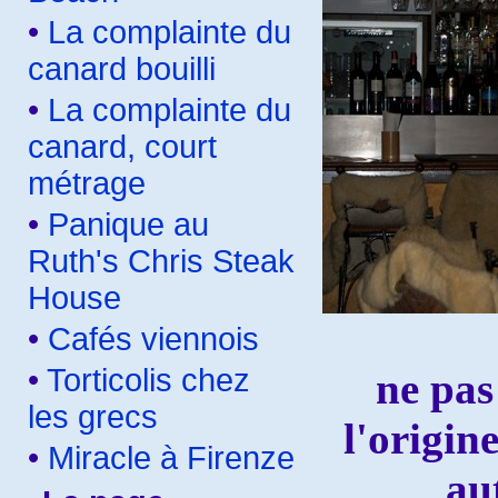
•
La complainte du
canard bouilli
•
La complainte du
canard, court
métrage
•
Panique au
Ruth's Chris Steak
House
•
Cafés viennois
•
Torticolis chez
ne pas
les grecs
l'origin
•
Miracle à Firenze
au