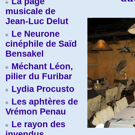
La page
musicale de
Jean-Luc Delut
Le Neurone
cinéphile de Saïd
Bensakel
Méchant Léon,
pilier du Furibar
Lydia Procusto
Les aphtères de
Vrémon Penau
Le rayon des
invendus