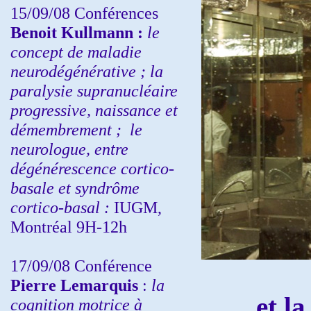
15/09/08
Conférences
Benoit Kullmann :
l
e
concept de maladie
neurodégénérative ; la
paralysie supranucléaire
progressive, naissance et
démembrement ;
le
neurologue, entre
dégénérescence cortico-
basale et syndrôme
cortico-basal :
IUGM,
Montréal 9H-12h
17/09/08 Conférence
Pierre Lemarquis
:
la
et la
cognition motrice à