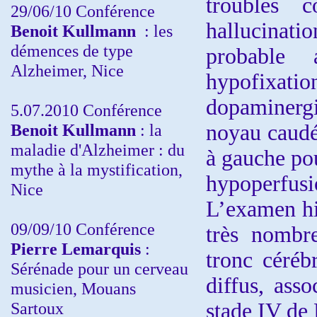
troubles c
29/06/10 Conférence
hallucinat
Benoit Kullmann
: les
démences de type
probabl
Alzheimer, Nice
hypofixa
dopaminergi
5.07.2010 Conférence
Benoit Kullmann
: la
noyau caudé/
maladie d'Alzheimer : du
à gauche po
mythe à la mystification,
hypoperfu
Nice
L’examen hi
09/09/10 Conférence
très nombr
Pierre Lemarquis
:
tronc cérébr
Sérénade pour un cerveau
diffus, ass
musicien, Mouans
Sartoux
stade IV de 