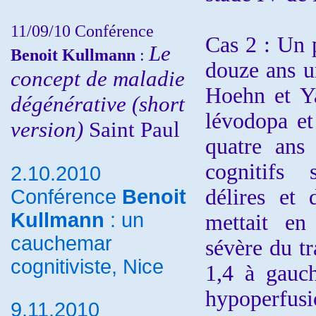
11/09/10
Conférence
Cas 2 : Un 
Le
Benoit Kullmann
:
douze ans u
concept de maladie
Hoehn et Ya
dégénérative (short
lévodopa et
version)
Saint Paul
quatre ans 
cognitifs 
2.10.2010
délires e
Conférence
Benoit
Kullmann
: un
mettait en
cauchemar
sévère du t
cognitiviste, Nice
1,4 à gauch
hypoperfu
9.11.2010