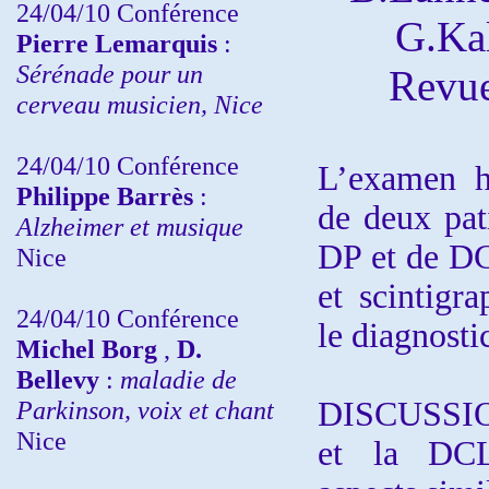
24/04/10
Conférence
G.Ka
Pierre Lemarquis
:
Sérénade pour un
Revue
cerveau musicien, Nice
24/04/10
Conférence
L’examen h
Philippe Barrès
:
de deux pat
Alzheimer et musique
DP et de DC
Nice
et scintigr
24/04/10
Conférence
le diagnosti
Michel Borg
,
D.
Bellevy
:
maladie de
Parkinson, voix et chant
DISCUSSION
Nice
et la DCL