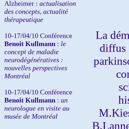
Alzheimer :
actualisation
des concepts, actualité
thérapeutique
La dém
10-17/04/10
Conférence
Benoit Kullmann
:
le
diffus
concept de maladie
parkins
neurodégénératives :
nouvelles perspectives
co
Montréal
sc
10-17/04/10
Conférence
hi
Benoit Kullmann
:
un
neurologue en visite au
M.Kie
musée de Montréal
B.Lanne