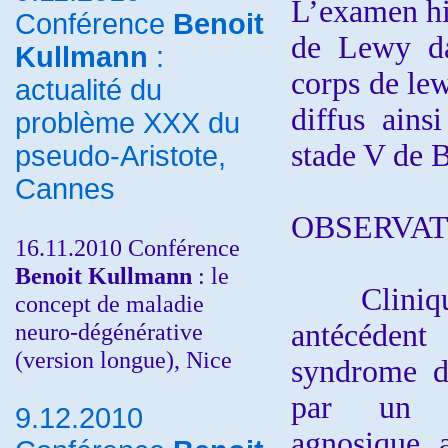
L’examen hi
Conférence
Benoit
de Lewy da
Kullmann
:
corps de lew
actualité du
diffus ain
problème XXX du
stade V de B
pseudo-Aristote,
Cannes
OBSERVAT
16.11.2010 Conférence
Benoit Kullmann
: le
Clinique 
concept de maladie
neuro-dégénérative
antécédent
(version longue), Nice
syndrome d
par un s
9.12.2010
agnosique a