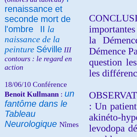
renaissance et
CONCLUS
seconde mort de
importantes
l'ombre
II
la
naissance de la
la Démenc
peinture
Séville
III
Démence Par
contours : le regard en
question les
action
les différenc
18/06/10
Conférence
un
Benoit Kullmann
:
OBSERVATI
fantôme dans le
: Un patien
Tableau
akinéto-hy
Neurologique
Nîmes
levodopa dé