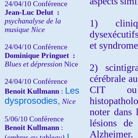
aspects simil
24/04/10
Conférence
Jean-Luc Delut
:
psychanalyse de la
1) cliniq
musique
Nice
dysexécutif
et syndrome
24/04/10
Conférence
Dominique Pringuet
:
Blues et dépression
Nice
2) scintig
cérébrale a
24/04/10
Conférence
CIT ou
Les
Benoit Kullmann
:
histopathol
dysprosodies,
Nice
noter dans 
5/06/10
Conférence
lésions de
Benoit Kullmann
:
Alzheimer.
I
(
ombres au tableau)