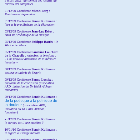
L'esprit faux : du cerveau des facultés au
cerveau des catégories
01/12/09 Conférence
Michel Borg
:
Parkinson et dépression
01/12/09 Conférence
Benoit Kullmann
:
l'art et le prosélytisme de la dépression
03/12/09 Conférence
Jean-Luc Delut
:
Bach III ; rhétorique de la musique
05/12/09 Conférence
Philippe Barrès
:
le
What et le Where
05/12/09 Conférence
Sandrine
Louchart
de la Chapelle
:
mémoires et émotions :
« Une nouvelle dimension de la mémoire
humaine »
08/12/09 Conférence
Benoit Kullmann
:
douleur et théorie de l'esprit
09/12/09 Conférence
Bruno Lussiez
:
anatomie de la crucifixion (association
ARD, invitation du Dr Haiel Alchaar,
fondateur)
09/12/09 Conférence
Benoit Kullmann
:
de la poétique à la politique de
la douleur
(
association ARD,
invitation
du Dr
Haiel Alchaar,
fondateur)
xx/12/09 Conférence
Benoit Kullmann
:
le cerveau est-il une machine ?
16/01/10 Conférence
Benoit Kullmann
:
le regard et l'image mentale
27/02/10 Conférence
P
ierre Lemarquis
: