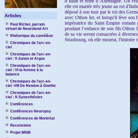
d’Italie et reine d’Allemagne. Un vr
elle est mariée très jeune au roi d'It
déposé à son tour par le roi des Germ
Articles
avec Othon Ier, et lorsqu'il lève son
impératrice du Saint Empire romain g
Paul Richer, parrain
pendant l’enfance de son fils Othon II
virtuel de Neuroland-Art
de sa vie seront consacrées à diverses
Rhétorique du caméléon
Strasbourg, où elle mourut, l'histoire 
Chroniques de l'arc-en-
ciel
Chroniques de l'arc-en-
ciel : V-Junon et Argus
Chroniques de l'arc-en-
ciel : VI-la femme à la
balance
Chroniques de l'arc-en-
ciel -VIII De Newton à Goethe
Chroniques de l'arc-en-
ciel : X-Synesthésies
Conférences
Conférences Neuropsy
Conférences de Montréal
Recensions
Projet MNM