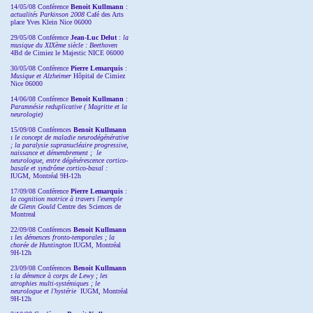
14/05/08 Conférence
Benoit Kullmann
:
actualités Parkinson 2008
Café des Arts
place Yves Klein Nice 06000
29/05/08 Conférence
Jean-Luc Delut
:
la
musique du XIXème siècle : Beethoven
4Bd de Cimiez le Majestic NICE 06000
30/05/08 Conférence
Pierre Lemarquis
:
Musique et Alzheimer
Hôpital de Cimiez
Nice 06000
14/06/08 Conférence
Benoit Kullmann
:
Paramnésie reduplicative ( Magritte et la
neurologie)
15/09/08
Conférences
Benoit Kullmann
:
l
e concept de maladie neurodégénérative
; la
paralysie supranucléaire progressive,
naissance et démembrement ;
le
neurologue, entre dégénérescence cortico-
basale et syndrôme cortico-basal :
IUGM, Montréal 9H-12h
17/09/08 Conférence
Pierre Lemarquis
:
la cognition motrice à travers l'exemple
de Glenn Gould
Centre des Sciences de
Montreal
22/09/08
Conférences
Benoit Kullmann
:
les démences fronto-temporales ; la
chorée de Huntington
IUGM, Montréal
9H-12h
23/09/08
Conférences
Benoit Kullmann
:
la démence à corps de Lewy ; les
atrophies multi-systémiques ; le
neurologue et l'hystérie
IUGM, Montréal
9H-12h