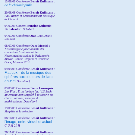
13/06/09 Conférence
Benoit Kullmann
:
de la chéloniophilie
20/06/09 Conférence
Benoit Kullmann
:
Paul Richer et l'environnement artistique
de Charcot
04/07/09 Concert
Francine Guillouët -
De Salvador
:
Schubert
04/07/09 Conférence
Jean-Luc Delut
:
Schubert
08/07/09 Conférence
Oury Monchi
:
Neuroimagerie fonctionnelle des
connexions fronto-striatales
:
Neuroimaging studies in Parkinson¹s
disease. Centre Hospitalier Princesse
Grace, Monaco 17 H
09/09/09 Conférence
Benoit Kullmann
:
Fiat Lux : de la musique des
sphères aux couleurs de l'arc-
en-ciel
Dusseldorf
09/09/09 Conférence
Pierre Lemarquis
:
Lux Fiat : Et la lumière fut: "J.S.Bach,
du cerveau bien tempéré à la théorie du
chaos : cerveau, musique et
mathématiques Dusseldorf
19/09/09 Conférence
Benoit Kullmann
:
Magritte et la mémoire
08/10/09 Conférence
Benoit Kullmann
:
l'image, entre virtuel et actuel
C.U.M 21 H
26/11/09 Conférence
Benoit Kullmann
: