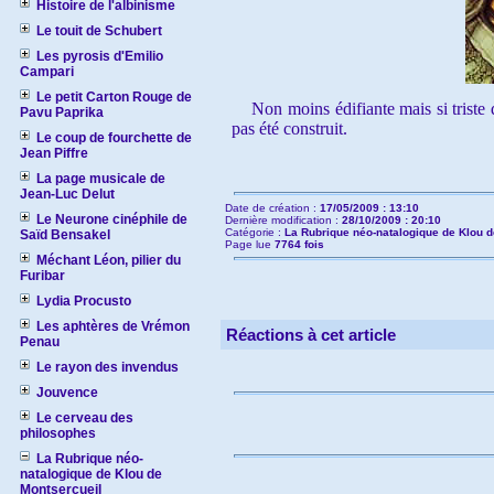
Histoire de l'albinisme
Le touit de Schubert
Les pyrosis d'Emilio
Campari
Le petit Carton Rouge de
Non moins édifiante mais si triste que
Pavu Paprika
pas été construit.
Le coup de fourchette de
Jean Piffre
La page musicale de
Jean-Luc Delut
Date de création :
17/05/2009 : 13:10
Le Neurone cinéphile de
Dernière modification :
28/10/2009 : 20:10
Catégorie :
La Rubrique néo-natalogique de Klou d
Saïd Bensakel
Page lue
7764 fois
Méchant Léon, pilier du
Furibar
Lydia Procusto
Les aphtères de Vrémon
Réactions à cet article
Penau
Le rayon des invendus
Jouvence
Le cerveau des
philosophes
La Rubrique néo-
natalogique de Klou de
Montsercueil