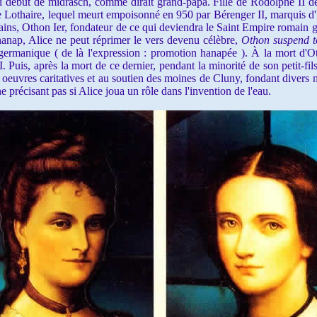
ai début de midrasch, comme dirait grand-papa. Fille de Rodolphe II
alie Lothaire, lequel meurt empoisonné en 950 par Bérenger II, marquis d'
ains, Othon Ier, fondateur de ce qui deviendra le Saint Empire romain
 hanap, Alice ne peut réprimer le vers devenu célèbre,
Othon suspend t
ermanique ( de là l'expression : promotion hanapée ). À la mort d'Ot
. Puis, après la mort de ce dernier, pendant la minorité de son petit-fil
 oeuvres caritatives et au soutien des moines de Cluny, fondant divers 
ne précisant pas si Alice joua un rôle dans l'invention de l'eau.