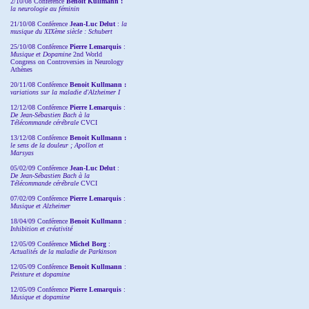
2/10/08
Conférence
Benoit Kullmann :
la neurologie au féminin
21/10/08 Conférence
Jean-Luc Delut
:
la
musique du XIXème siècle : Schubert
25/10/08 Conférence
Pierre Lemarquis
:
Musique et Dopamine
2nd World
Congress on Controversies in Neurology
Athènes
20/11/08
Conférence
Benoit Kullmann :
variations sur la maladie d'Alzheimer I
12/12/08 Conférence
Pierre Lemarquis
:
De Jean-Sébastien Bach à la
Télécommande cérébrale
CVCI
13/12/08
Conférence
Benoit Kullmann :
le sens de la douleur ; Apollon et
Marsyas
05/02/09 Conférence
Jean-Luc Delut
:
De Jean-Sébastien Bach à la
Télécommande cérébrale
CVCI
07/02/09 Conférence
Pierre Lemarquis
:
Musique et Alzheimer
18/04/09 Conférence
Benoit Kullmann
:
Inhibition et créativité
12/05/09 Conférence
Michel Borg
:
Actualités de la maladie de Parkinson
12/05/09 Conférence
Benoit Kullmann
:
Peinture et dopamine
12/05/09 Conférence
Pierre Lemarquis
:
Musique et dopamine