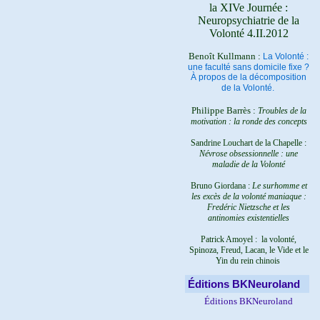
la XIVe Journée :
Neuropsychiatrie de la
Volonté 4.II.2012
Benoît Kullmann :
La Volonté :
une faculté sans domicile fixe ?
À propos de la décomposition
de la Volonté.
Philippe Barrès :
Troubles de la
motivation : la ronde des concepts
Sandrine Louchart de la Chapelle :
Névrose obsessionnelle : une
maladie de la Volonté
Bruno Giordana :
Le surhomme et
les excès de la volonté maniaque :
Fredéric Nietzsche et les
antinomies existentielles
Patrick Amoyel : la volonté,
Spinoza, Freud, Lacan, le Vide et le
Yin du rein chinois
Éditions BKNeuroland
Éditions BKNeuroland