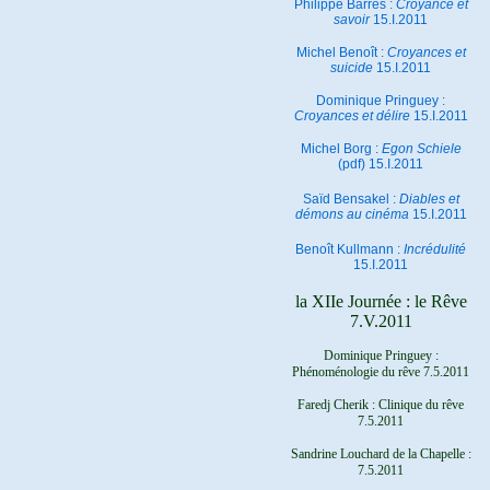
Philippe Barrès :
Croyance et
savoir
15.I.2011
Michel Benoît :
Croyances et
suicide
15.I.2011
Dominique Pringuey :
Croyances et délire
15.I.2011
Michel Borg :
Egon Schiele
(pdf) 15.I.2011
Saïd Bensakel :
Diables et
démons au cinéma
15.I.2011
Benoît Kullmann :
Incrédulité
15.I.2011
la XIIe Journée : le Rêve
7.V.2011
Dominique Pringuey :
Phénoménologie du rêve 7.5.2011
Faredj Cherik : Clinique du rêve
7.5.2011
Sandrine Louchard de la Chapelle :
7.5.2011