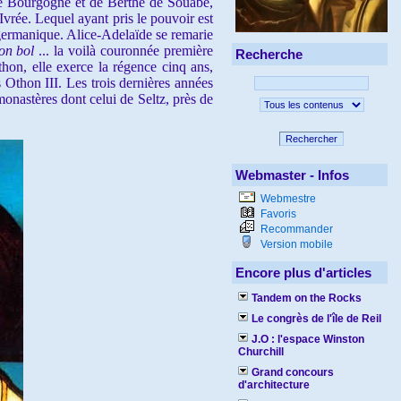
 de Bourgogne et de Berthe de Souabe,
Ivrée. Lequel ayant pris le pouvoir est
 germanique. Alice-Adelaïde se remarie
on bol
... la voilà couronnée première
Recherche
hon, elle exerce la régence cinq ans,
s Othon III.
Les trois dernières années
monastères dont celui de Seltz, près de
Rechercher
Webmaster - Infos
Webmestre
Favoris
Recommander
Version mobile
Encore plus d'articles
Tandem on the Rocks
Le congrès de l'île de Reil
J.O : l'espace Winston
Churchill
Grand concours
d'architecture