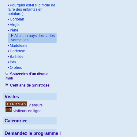
•
Pourquoi est-il si difficile de
faire des enfants ( en
peinture )
•
Coriolan
•
Virgile
•
Irène
Alice au pays des cartes
vermeilles
•
Madeleine
•
Hortense
•
Bathilde
•
Iota
•
Orphéo
Souvenirs d'un disque
mou
Cent ans de Sinistrose
Visites
visiteurs
visiteurs en ligne
Calendrier
Demandez le programme !