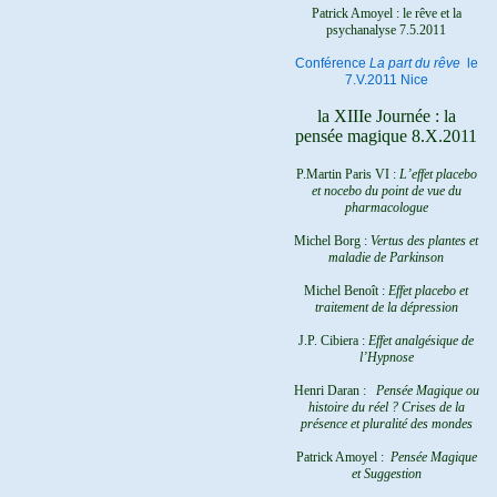
Patrick Amoyel : le rêve et la
psychanalyse
7.5.2011
Conférence
La part du rêve
le
7.V.2011 Nice
la XIIIe Journée : la
pensée magique 8.X.2011
P.Martin Paris VI :
L’effet placebo
et nocebo du point de vue du
pharmacologue
Michel Borg :
Vertus des plantes et
maladie de Parkinson
Michel Benoît :
Effet placebo et
traitement de la dépression
J.P. Cibiera :
Effet analgésique de
l’Hypnose
Henri Daran :
Pensée Magique ou
histoire du réel ?
Crises de la
présence et pluralité des mondes
Patrick Amoyel :
Pensée Magique
et Suggestion