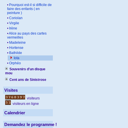
•
Pourquoi est-il si difficile de
faire des enfants ( en
peinture )
•
Coriolan
•
Virgile
•
Irène
•
Alice au pays des cartes
vermeilles
•
Madeleine
•
Hortense
•
Bathilde
Iota
•
Orphéo
Souvenirs d'un disque
mou
Cent ans de Sinistrose
Visites
visiteurs
visiteurs en ligne
Calendrier
Demandez le programme !