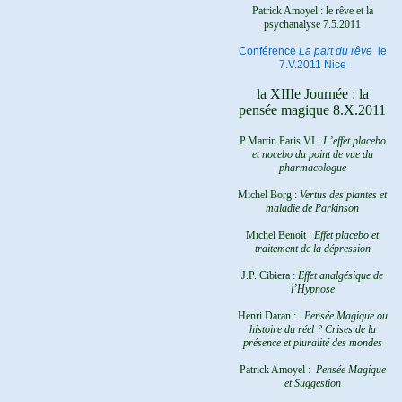
Patrick Amoyel : le rêve et la
psychanalyse
7.5.2011
Conférence
La part du rêve
le
7.V.2011 Nice
la XIIIe Journée : la
pensée magique 8.X.2011
P.Martin Paris VI :
L’effet placebo
et nocebo du point de vue du
pharmacologue
Michel Borg :
Vertus des plantes et
maladie de Parkinson
Michel Benoît :
Effet placebo et
traitement de la dépression
J.P. Cibiera :
Effet analgésique de
l’Hypnose
Henri Daran :
Pensée Magique ou
histoire du réel ?
Crises de la
présence et pluralité des mondes
Patrick Amoyel :
Pensée Magique
et Suggestion