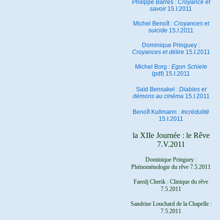
Philippe Barrès :
Croyance et
savoir
15.I.2011
Michel Benoît :
Croyances et
suicide
15.I.2011
Dominique Pringuey :
Croyances et délire
15.I.2011
Michel Borg :
Egon Schiele
(pdf) 15.I.2011
Saïd Bensakel :
Diables et
démons au cinéma
15.I.2011
Benoît Kullmann :
Incrédulité
15.I.2011
la XIIe Journée : le Rêve
7.V.2011
Dominique Pringuey :
Phénoménologie du rêve 7.5.2011
Faredj Cherik : Clinique du rêve
7.5.2011
Sandrine Louchard de la Chapelle :
7.5.2011