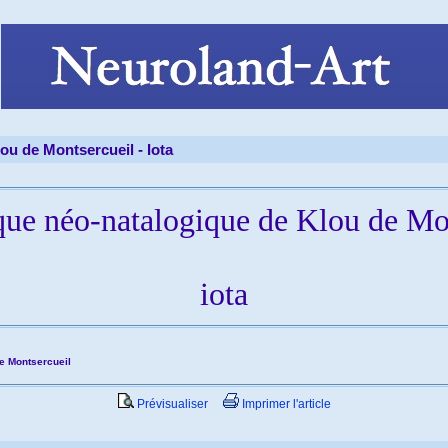
ou de Montsercueil -
Iota
ue néo-natalogique de Klou de Mo
iota
e Montsercueil
Prévisualiser
Imprimer l'article