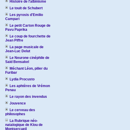
Histoire de l'albinisme
Le touit de Schubert
Les pyrosis d'Emilio
Campari
Le petit Carton Rouge de
Pavu Paprika
Le coup de fourchette de
Jean Piffre
La page musicale de
Jean-Luc Delut
Le Neurone cinéphile de
Saïd Bensakel
Méchant Léon, pilier du
Furibar
Lydia Procusto
Les aphtères de Vrémon
Penau
Le rayon des invendus
Jouvence
Le cerveau des
philosophes
La Rubrique néo-
natalogique de Klou de
Montsercueil