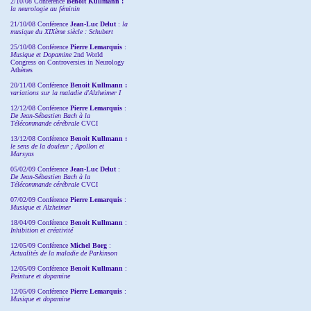
2/10/08
Conférence
Benoit Kullmann :
la neurologie au féminin
21/10/08 Conférence
Jean-Luc Delut
:
la
musique du XIXème siècle : Schubert
25/10/08 Conférence
Pierre Lemarquis
:
Musique et Dopamine
2nd World
Congress on Controversies in Neurology
Athènes
20/11/08
Conférence
Benoit Kullmann :
variations sur la maladie d'Alzheimer I
12/12/08 Conférence
Pierre Lemarquis
:
De Jean-Sébastien Bach à la
Télécommande cérébrale
CVCI
13/12/08
Conférence
Benoit Kullmann :
le sens de la douleur ; Apollon et
Marsyas
05/02/09 Conférence
Jean-Luc Delut
:
De Jean-Sébastien Bach à la
Télécommande cérébrale
CVCI
07/02/09 Conférence
Pierre Lemarquis
:
Musique et Alzheimer
18/04/09 Conférence
Benoit Kullmann
:
Inhibition et créativité
12/05/09 Conférence
Michel Borg
:
Actualités de la maladie de Parkinson
12/05/09 Conférence
Benoit Kullmann
:
Peinture et dopamine
12/05/09 Conférence
Pierre Lemarquis
:
Musique et dopamine