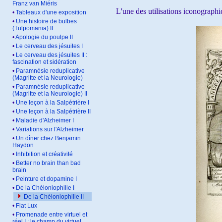
Franz van Miéris
L'une des utilisations iconograph
•
Tableaux d'une exposition
•
Une histoire de bulbes
(Tulpomania) II
•
Apologie du poulpe II
•
Le cerveau des jésuites I
•
Le cerveau des jésuites II :
fascination et sidération
•
Paramnésie reduplicative
(Magritte et la Neurologie)
•
Paramnésie reduplicative
(Magritte et la Neurologie) II
•
Une leçon à la Salpétrière I
•
Une leçon à la Salpétrière II
•
Maladie d'Alzheimer I
•
Variations sur l'Alzheimer
•
Un dîner chez Benjamin
Haydon
•
Inhibition et créativité
•
Better no brain than bad
brain
•
Peinture et dopamine I
•
De la Chéloniophilie I
De la Chéloniophilie II
•
Fiat Lux
•
Promenade entre virtuel et
réel I : le champ du virtuel