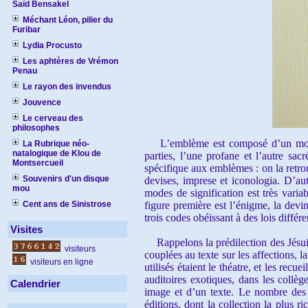
Saïd Bensakel
Méchant Léon, pilier du
Furibar
Lydia Procusto
Les aphtères de Vrémon
Penau
Le rayon des invendus
Jouvence
Le cerveau des
philosophes
L’emblème est composé d’un motto, 
La Rubrique néo-
natalogique de Klou de
parties, l’une profane et l’autre sacré
Montsercueil
spécifique aux emblèmes : on la retro
Souvenirs d'un disque
devises, imprese et iconologia. D’aut
mou
modes de signification est très variab
Cent ans de Sinistrose
figure première est l’énigme, la devin
trois codes obéissant à des lois différe
Visites
Rappelons la prédilection des Jésuite
visiteurs
couplées au texte sur les affections, 
visiteurs en ligne
utilisés étaient le théatre, et les rec
auditoires exotiques, dans les collè
Calendrier
image et d’un texte. Le nombre des r
éditions, dont la collection la plus 