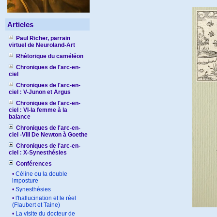
Articles
Paul Richer, parrain
virtuel de Neuroland-Art
Rhétorique du caméléon
Chroniques de l'arc-en-
ciel
Chroniques de l'arc-en-
ciel : V-Junon et Argus
Chroniques de l'arc-en-
ciel : VI-la femme à la
balance
Chroniques de l'arc-en-
ciel -VIII De Newton à Goethe
Chroniques de l'arc-en-
ciel : X-Synesthésies
Conférences
•
Céline ou la double
imposture
•
Synesthésies
•
l'hallucination et le réel
(Flaubert et Taine)
•
La visite du docteur de