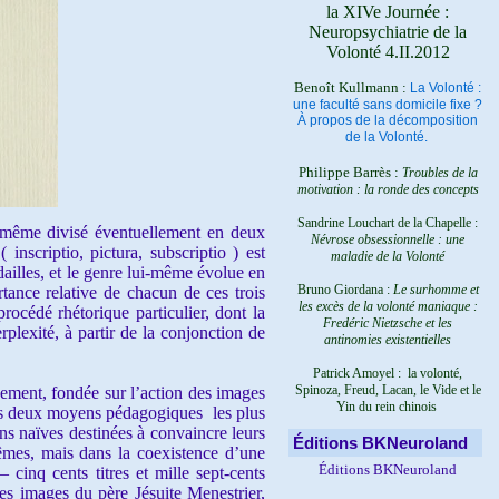
la XIVe Journée :
Neuropsychiatrie de la
Volonté 4.II.2012
Benoît Kullmann :
La Volonté :
une faculté sans domicile fixe ?
À propos de la décomposition
de la Volonté.
Philippe Barrès :
Troubles de la
motivation : la ronde des concepts
Sandrine Louchart de la Chapelle :
-même divisé éventuellement en deux
Névrose obsessionnelle : une
( inscriptio, pictura, subscriptio ) est
maladie de la Volonté
ailles, et le genre lui-même évolue en
Bruno Giordana :
Le surhomme et
rtance relative de chacun de ces trois
les excès de la volonté maniaque :
procédé rhétorique particulier, dont la
Fredéric Nietzsche et les
rplexité, à partir de la conjonction de
antinomies existentielles
Patrick Amoyel : la volonté,
Spinoza, Freud, Lacan, le Vide et le
nement, fondée sur l’action des images
Yin du rein chinois
. Les deux moyens pédagogiques les plus
ions naïves destinées à convaincre leurs
Éditions BKNeuroland
mêmes, mais dans la coexistence d’une
Éditions BKNeuroland
cinq cents titres et mille sept-cents
des images du père Jésuite Menestrier,