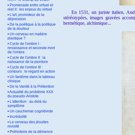
•
Promenade entre virtuel et
réel II : les enjeux du virtuel
En 1531, un juriste italien, Andrea
•
L'art, promoteur de la
stéréotypées, images gravées accom
dépression
hermétique, alchimique...
•
De la poétique à la politique
de la douleur
•
Un cerveau en matière
plastique ?
•
Cycle de l'ombre I :
renaissance et seconde mort
de l'ombre
•
Cycle de l'ombre II : la
naissance de la peinture
•
Cycle de l'ombre III :
contours : le regard en action
•
Un fantôme dans le tableau
clinique
•
De la Vanité à la Prétention
•
Actualité du problème XXX
du pseudo-Aristote
•
L'attention : au delà du
symptôme
•
Un cauchemar cognitiviste
•
Incrédulité
•
Le cerveau des jésuites
revisité
•
Préhistoire de la démence