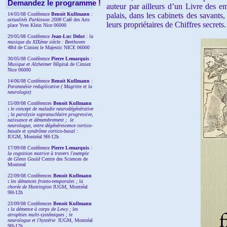
Demandez le programme !
auteur par ailleurs d’un Livre des em
14/05/08 Conférence
Benoit Kullmann
:
palais, dans les cabinets des savants,
actualités Parkinson 2008
Café des Arts
leurs propriétaires de Chiffres secrets.
place Yves Klein Nice 06000
29/05/08 Conférence
Jean-Luc Delut
:
la
musique du XIXème siècle : Beethoven
4Bd de Cimiez le Majestic NICE 06000
30/05/08 Conférence
Pierre Lemarquis
:
Musique et Alzheimer
Hôpital de Cimiez
Nice 06000
14/06/08 Conférence
Benoit Kullmann
:
Paramnésie reduplicative ( Magritte et la
neurologie)
15/09/08
Conférences
Benoit Kullmann
:
l
e concept de maladie neurodégénérative
; la
paralysie supranucléaire progressive,
naissance et démembrement ;
le
neurologue, entre dégénérescence cortico-
basale et syndrôme cortico-basal :
IUGM, Montréal 9H-12h
17/09/08 Conférence
Pierre Lemarquis
:
la cognition motrice à travers l'exemple
de Glenn Gould
Centre des Sciences de
Montreal
22/09/08
Conférences
Benoit Kullmann
:
les démences fronto-temporales ; la
chorée de Huntington
IUGM, Montréal
9H-12h
23/09/08
Conférences
Benoit Kullmann
:
la démence à corps de Lewy ; les
atrophies multi-systémiques ; le
neurologue et l'hystérie
IUGM, Montréal
9H-12h