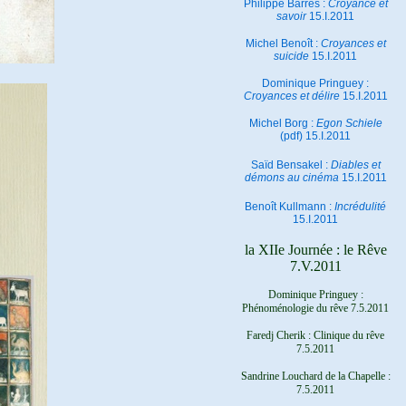
Philippe Barrès :
Croyance et
savoir
15.I.2011
Michel Benoît :
Croyances et
suicide
15.I.2011
Dominique Pringuey :
Croyances et délire
15.I.2011
Michel Borg :
Egon Schiele
(pdf) 15.I.2011
Saïd Bensakel :
Diables et
démons au cinéma
15.I.2011
Benoît Kullmann :
Incrédulité
15.I.2011
la XIIe Journée : le Rêve
7.V.2011
Dominique Pringuey :
Phénoménologie du rêve 7.5.2011
Faredj Cherik : Clinique du rêve
7.5.2011
Sandrine Louchard de la Chapelle :
7.5.2011