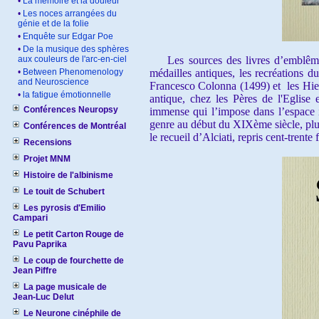
•
La mémoire et la douleur
•
Les noces arrangées du
génie et de la folie
•
Enquête sur Edgar Poe
•
De la musique des sphères
aux couleurs de l'arc-en-ciel
Les sources des livres d’emblêmes s
•
Between Phenomenology
médailles antiques, les recréations d
and Neuroscience
Francesco Colonna (1499) et les Hiero
•
la fatigue émotionnelle
antique, chez les Pères de l'Eglise 
Conférences Neuropsy
immense qui l’impose dans l’espace i
genre au début du XIXème siècle, plus 
Conférences de Montréal
le recueil d’Alciati, repris cent-trente f
Recensions
Projet MNM
Histoire de l'albinisme
Le touit de Schubert
Les pyrosis d'Emilio
Campari
Le petit Carton Rouge de
Pavu Paprika
Le coup de fourchette de
Jean Piffre
La page musicale de
Jean-Luc Delut
Le Neurone cinéphile de