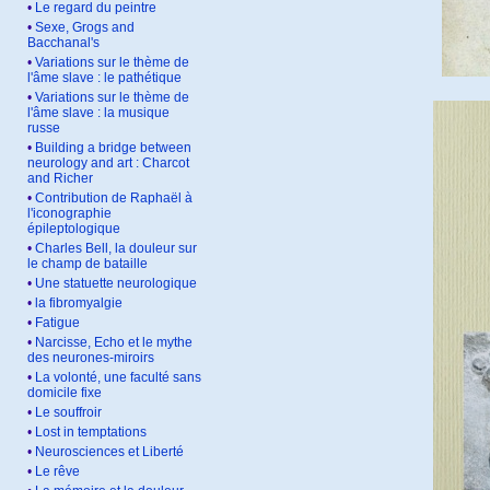
•
Le regard du peintre
•
Sexe, Grogs and
Bacchanal's
•
Variations sur le thème de
l'âme slave : le pathétique
•
Variations sur le thème de
l'âme slave : la musique
russe
•
Building a bridge between
neurology and art : Charcot
and Richer
•
Contribution de Raphaël à
l'iconographie
épileptologique
•
Charles Bell, la douleur sur
le champ de bataille
•
Une statuette neurologique
•
la fibromyalgie
•
Fatigue
•
Narcisse, Echo et le mythe
des neurones-miroirs
•
La volonté, une faculté sans
domicile fixe
•
Le souffroir
•
Lost in temptations
•
Neurosciences et Liberté
•
Le rêve