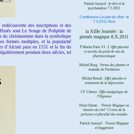
Patrick Amoyel : le rêve et la
psychanalyse
7.5.2011
Conférence
La part du rêve
le
7.V.2011 Nice
redécouverte des inscriptions et des
diffusés sont Le Songe de Poliphile de
la XIIIe Journée : la
es du christianisme dans la symbolique
pensée magique 8.X.2011
es formes multiples, et la popularité
r d’Alciati paru en 1531 et la fin du
P.Martin Paris VI :
L’effet placebo
et nocebo du point de vue du
régulièrement pendant deux siècles, tel
pharmacologue
Michel Borg :
Vertus des plantes et
maladie de Parkinson
Michel Benoît :
Effet placebo et
traitement de la dépression
J.P. Cibiera :
Effet analgésique de
l’Hypnose
Henri Daran :
Pensée Magique ou
histoire du réel ?
Crises de la
présence et pluralité des mondes
Patrick Amoyel :
Pensée Magique
et Suggestion