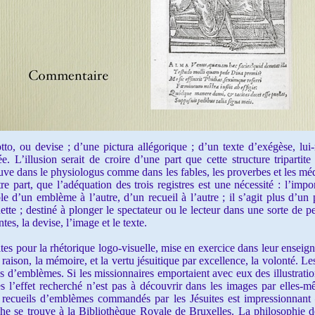
ou devise ; d’une pictura allégorique ; d’un texte d’exégèse, lui
e. L’illusion serait de croire d’une part que cette structure tripartite 
uve dans le physiologus comme dans les fables, les proverbes et les méd
re part, que l’adéquation des trois registres est une nécessité : l’impo
le d’un emblème à l’autre, d’un recueil à l’autre ; il s’agit plus d’un 
ette ; destiné à plonger le spectateur ou le lecteur dans une sorte de pe
ntes, la devise, l’image et le texte.
s pour la rhétorique logo-visuelle, mise en exercice dans leur enseig
la raison, la mémoire, et la vertu jésuitique par excellence, la volonté
ueils d’emblèmes. Si les missionnaires emportaient avec eux des illustrat
ges l’effet recherché n’est pas à découvrir dans les images par elles-
ecueils d’emblèmes commandés par les Jésuites est impressionnant – 
riche se trouve à la Bibliothèque Royale de Bruxelles. La philosophie 