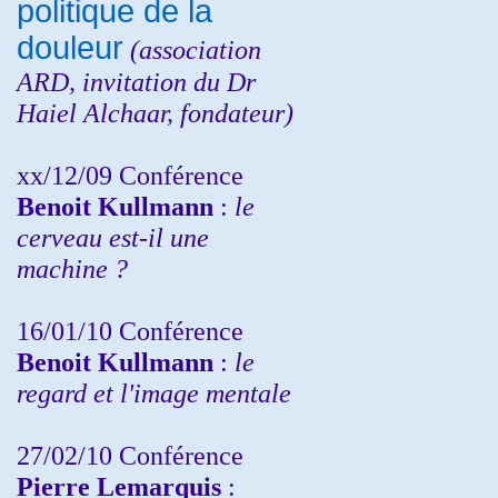
politique de la
douleur
(
association
ARD,
invitation
du Dr
Haiel Alchaar, fondateur)
xx/12/09 Conférence
Benoit Kullmann
:
le
cerveau est-il une
machine ?
16/01/10 Conférence
Benoit Kullmann
:
le
regard et l'image mentale
27/02/10 Conférence
P
ierre Lemarquis
: