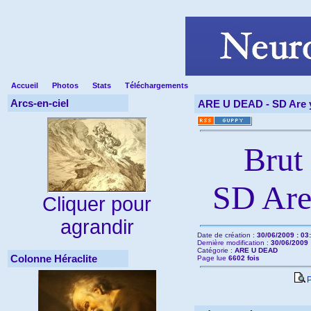
Accueil
Photos
Stats
Téléchargements
Arcs-en-ciel
ARE U DEAD -
SD Are 
Brut
SD Are
Cliquer pour
agrandir
Date de création :
30/06/2009 : 03
Dernière modification :
30/06/2009 
Catégorie :
ARE U DEAD
Colonne Héraclite
Page lue
6602 fois
P